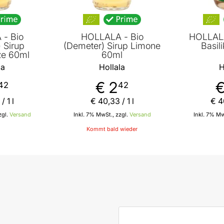
- Bio
HOLLALA - Bio
HOLLALA
 Sirup
(Demeter) Sirup Limone
Basil
ze 60ml
60ml
la
Hollala
H
€ 2
€
42
42
/ 1 l
€ 40
,
33
/ 1 l
€ 4
zgl.
Versand
Inkl. 7% MwSt., zzgl.
Versand
Inkl. 7% Mw
Kommt bald wieder
 den Warenkorb
E-Mail-Adresse