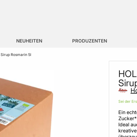
NEUHEITEN
PRODUZENTEN
Sirup Rosmarin 5l
HOLL
Siru
Ho
Sei der Er
Ein ech
Zucker*
Ideal au
kreative
überzeu