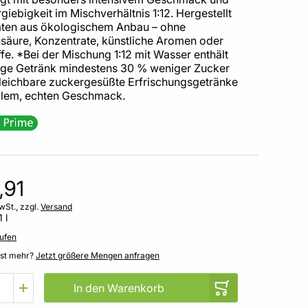
giebigkeit im Mischverhältnis 1:12. Hergestellt
aten aus ökologischem Anbau – ohne
nsäure, Konzentrate, künstliche Aromen oder
fe. *Bei der Mischung 1:12 mit Wasser enthält
tige Getränk mindestens 30 % weniger Zucker
gleichbare zuckergesüßte Erfrischungsgetränke
ollem, echten Geschmack.
,91
wSt., zzgl.
Versand
1 l
ufen
gst mehr?
Jetzt größere Mengen anfragen
In den Warenkorb