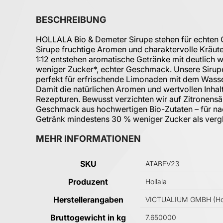
BESCHREIBUNG
HOLLALA Bio & Demeter Sirupe stehen für echten 
Sirupe fruchtige Aromen und charaktervolle Kräu
1:12 entstehen aromatische Getränke mit deutlich
weniger Zucker*, echter Geschmack. Unsere Sirup
perfekt für erfrischende Limonaden mit dem Wasse
Damit die natürlichen Aromen und wertvollen Inhal
Rezepturen. Bewusst verzichten wir auf Zitronensäu
Geschmack aus hochwertigen Bio-Zutaten – für nac
Getränk mindestens 30 % weniger Zucker als verg
MEHR INFORMATIONEN
Mehr Informationen
SKU
ATABFV23
Produzent
Hollala
Herstellerangaben
VICTUALIUM GMBH (Holla
Bruttogewicht in kg
7.650000