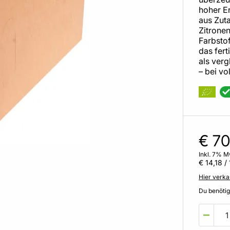
hoher Er
aus Zut
Zitrone
Farbstof
das fer
als ver
– bei v
€ 70
Inkl. 7% M
€ 14,18
/ 
Hier verka
Du benöti