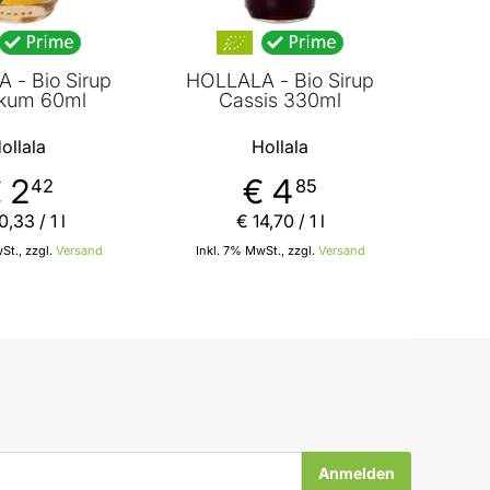
 - Bio Sirup
HOLLALA - Bio Sirup
ikum 60ml
Cassis 330ml
ollala
Hollala
 2
€ 4
42
85
0
,
33
/ 1 l
€ 14
,
70
/ 1 l
St., zzgl.
Versand
Inkl. 7% MwSt., zzgl.
Versand
In den Warenkorb
In den Warenkorb