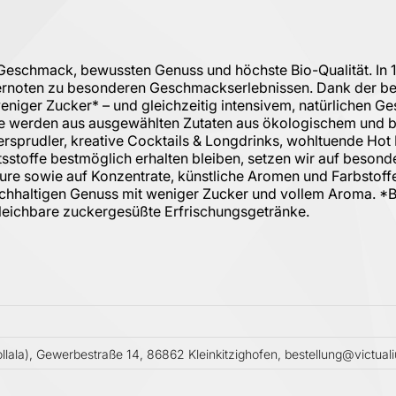
Geschmack, bewussten Genuss und höchste Bio-Qualität. In 
ternoten zu besonderen Geschmackserlebnissen. Dank der be
 weniger Zucker* – und gleichzeitig intensivem, natürliche
e werden aus ausgewählten Zutaten aus ökologischem und b
rsprudler, kreative Cocktails & Longdrinks, wohltuende Hot
tsstoffe bestmöglich erhalten bleiben, setzen wir auf beso
re sowie auf Konzentrate, künstliche Aromen und Farbstoffe. 
hhaltigen Genuss mit weniger Zucker und vollem Aroma. *Bei
leichbare zuckergesüßte Erfrischungsgetränke.
la), Gewerbestraße 14, 86862 Kleinkitzighofen, bestellung@victua