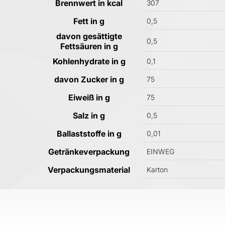
Brennwert in kcal
307
Fett in g
0,5
davon gesättigte
0,5
Fettsäuren in g
Kohlenhydrate in g
0,1
davon Zucker in g
75
Eiweiß in g
75
Salz in g
0,5
Ballaststoffe in g
0,01
Getränkeverpackung
EINWEG
Verpackungsmaterial
Karton