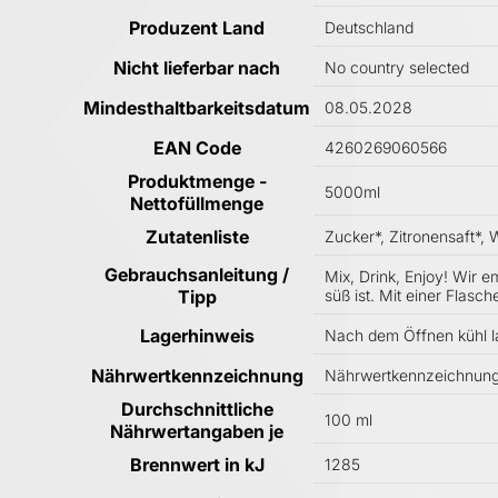
Produzent Land
Deutschland
Nicht lieferbar nach
No country selected
Mindesthaltbarkeitsdatum
08.05.2028
EAN Code
4260269060566
Produktmenge -
5000ml
Nettofüllmenge
Zutatenliste
Zucker*, Zitronensaft*,
Gebrauchsanleitung /
Mix, Drink, Enjoy! Wir 
Tipp
süß ist. Mit einer Flasc
Lagerhinweis
Nach dem Öffnen kühl l
Nährwertkennzeichnung
Nährwertkennzeichnung 
Durchschnittliche
100 ml
Nährwertangaben je
Brennwert in kJ
1285