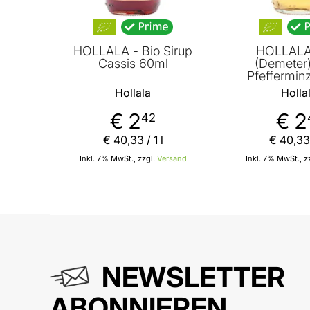
HOLLALA - Bio Sirup
HOLLALA 
Cassis 60ml
(Demeter)
Pfeffermin
Hollala
Holla
€ 2
€ 2
42
€ 40
,
33
/ 1 l
€ 40
,
33
Inkl. 7% MwSt., zzgl.
Versand
Inkl. 7% MwSt., z
In den Warenkorb
In
NEWSLETTER
ABONNIEREN