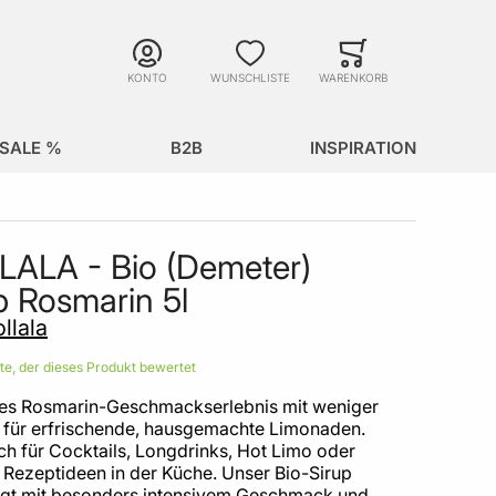
Suche
Minicart
Suche schließen
KONTO
WUNSCHLISTE
WARENKORB
SALE %
B2B
INSPIRATION
ALA - Bio (Demeter)
p Rosmarin 5l
llala
ste, der dieses Produkt bewertet
tes Rosmarin-Geschmackserlebnis mit weniger
 für erfrischende, hausgemachte Limonaden.
ch für Cocktails, Longdrinks, Hot Limo oder
 Rezeptideen in der Küche. Unser Bio-Sirup
gt mit besonders intensivem Geschmack und