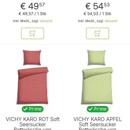
€ 49
€ 54
57
53
€ 49
,
57
/ 1 Stk
€ 54
,
53
/ 1 Stk
Inkl. MwSt., zzgl.
Versand
Inkl. MwSt., zzgl.
Versand
In den Warenkorb
In den Warenkor
VICHY KARO ROT Soft
VICHY KARO APFEL
Seersucker
Soft Seersucker
Bettwäsche von
Bettwäsche von