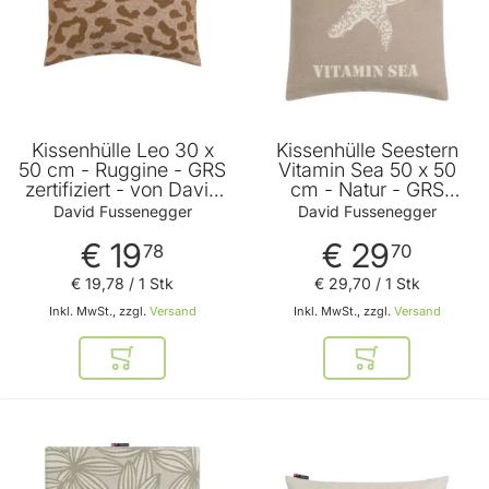
Kissenhülle Leo 30 x
Kissenhülle Seestern
50 cm - Ruggine - GRS
Vitamin Sea 50 x 50
zertifiziert - von David
cm - Natur - GRS
Fussenegger
zertifiziert - von David
David Fussenegger
David Fussenegger
Fussenegger
€ 19
€ 29
78
70
€ 19
,
78
/ 1 Stk
€ 29
,
70
/ 1 Stk
Inkl. MwSt., zzgl.
Versand
Inkl. MwSt., zzgl.
Versand
In den Warenkorb
In den Warenkor