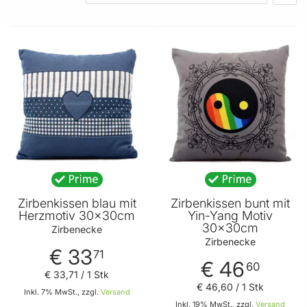
GÜTESIEGEL
FÜR WEN
PREIS
PRODUZENT
GRÖSSE
Zirbenkissen blau mit
Zirbenkissen bunt mit
Herzmotiv 30x30cm
Yin-Yang Motiv
30x30cm
Zirbenecke
Zirbenecke
€ 33
71
€ 46
60
€ 33
,
71
/ 1 Stk
€ 46
,
60
/ 1 Stk
Inkl. 7% MwSt., zzgl.
Versand
Inkl. 19% MwSt., zzgl.
Versand