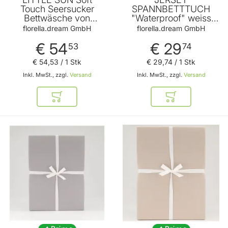
Touch Seersucker
SPANNBETTTUCH
Bettwäsche von
"Waterproof" weiss
FLORELLA
90-100x200 cm von
florella.dream GmbH
florella.dream GmbH
FLORELLA
€ 54
€ 29
53
74
€ 54
,
53
/ 1 Stk
€ 29
,
74
/ 1 Stk
Inkl. MwSt., zzgl.
Versand
Inkl. MwSt., zzgl.
Versand
In den Warenkorb
In den Warenkor