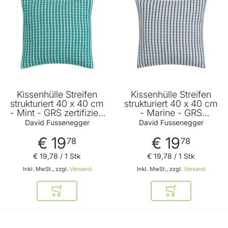
Kissenhülle Streifen
Kissenhülle Streifen
strukturiert 40 x 40 cm
strukturiert 40 x 40 cm
- Mint - GRS zertifiziert
- Marine - GRS
- von David
zertifiziert - von David
David Fussenegger
David Fussenegger
Fussenegger
Fussenegger
€ 19
€ 19
78
78
€ 19
,
78
/ 1 Stk
€ 19
,
78
/ 1 Stk
Inkl. MwSt., zzgl.
Versand
Inkl. MwSt., zzgl.
Versand
In den Warenkorb
In den Warenkor