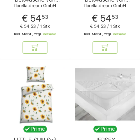
FLORELLA
FLORELLA
florella.dream GmbH
florella.dream GmbH
€ 54
€ 54
53
53
€ 54
,
53
/ 1 Stk
€ 54
,
53
/ 1 Stk
Inkl. MwSt., zzgl.
Versand
Inkl. MwSt., zzgl.
Versand
In den Warenkorb
In den Warenkor
LITTLE SUN Soft
JERSEY