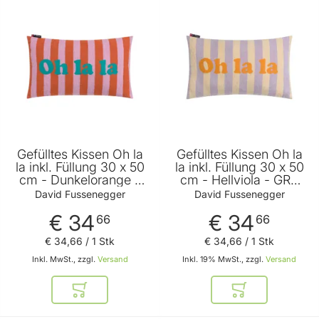
Gefülltes Kissen Oh la
Gefülltes Kissen Oh la
la inkl. Füllung 30 x 50
la inkl. Füllung 30 x 50
cm - Dunkelorange -
cm - Hellviola - GRS
GRS zertifiziert - von
zertifiziert - von David
David Fussenegger
David Fussenegger
David Fussenegger
Fussenegger
€ 34
€ 34
66
66
€ 34
,
66
/ 1 Stk
€ 34
,
66
/ 1 Stk
Inkl. MwSt., zzgl.
Versand
Inkl. 19% MwSt., zzgl.
Versand
In den Warenkorb
In den Warenkor