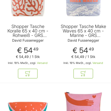
Shopper Tasche
Shopper Tasche Make
Koralle 65 x 40 cm -
Waves 65 x 40 cm -
Rohweiß - GRS
Marine - GRS
zertifiziert - von David
zertifiziert - von David
David Fussenegger
David Fussenegger
Fussenegger
Fussenegger
€ 54
€ 54
49
49
€ 54
,
49
/ 1 Stk
€ 54
,
49
/ 1 Stk
Inkl. 19% MwSt., zzgl.
Versand
Inkl. 19% MwSt., zzgl.
Versand
In den Warenkorb
In den Warenkor