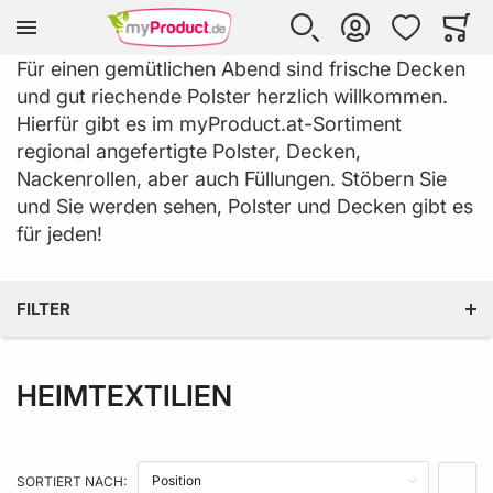
Zur Homepage
SUCHE
KONTO
WUNSCHLISTE
WARE
Mi
Für einen gemütlichen Abend sind frische Decken
und gut riechende Polster herzlich willkommen.
Hierfür gibt es im myProduct.at-Sortiment
regional angefertigte Polster, Decken,
Nackenrollen, aber auch Füllungen. Stöbern Sie
und Sie werden sehen, Polster und Decken gibt es
für jeden!
FILTER
HEIMTEXTILIEN
KATEGORIE
FARBE
SORTIERT NACH:
IN A