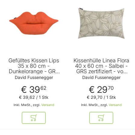
Gefülltes Kissen Lips
Kissenhülle Linea Flora
35 x 80 cm -
40 x 60 cm - Salbei -
Dunkelorange - GRS
GRS zertifiziert - von
zertifiziert - von David
David Fussenegger
David Fussenegger
David Fussenegger
Fussenegger
€ 39
€ 29
62
70
€ 39
,
62
/ 1 Stk
€ 29
,
70
/ 1 Stk
Inkl. MwSt., zzgl.
Versand
Inkl. MwSt., zzgl.
Versand
In den Warenkorb
In den Warenkor