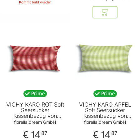
Kommt bald wieder
In den Warenkor
BELIEBT
VICHY KARO ROT Soft
VICHY KARO APFEL
Seersucker
Soft Seersucker
Kissenbezug von
Kissenbezug von
FLORELLA
FLORELLA
florella.dream GmbH
florella.dream GmbH
€ 14
€ 14
87
87