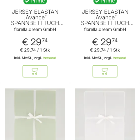
JERSEY ELASTAN
JERSEY ELASTAN
„Avance“
„Avance“
SPANNBETTTUCH
SPANNBETTTUCH
silber 90-100x200-
beige 90-100x200-
florella.dream GmbH
florella.dream GmbH
220 cm von
220 cm von
€ 29
€ 29
FLORELLA
FLORELLA
74
74
€ 29
,
74
/ 1 Stk
€ 29
,
74
/ 1 Stk
Inkl. MwSt., zzgl.
Versand
Inkl. MwSt., zzgl.
Versand
In den Warenkorb
In den Warenkor