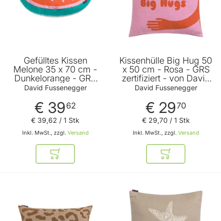
Gefülltes Kissen
Kissenhülle Big Hug 50
Melone 35 x 70 cm -
x 50 cm - Rosa - GRS
Dunkelorange - GRS
zertifiziert - von David
zertifiziert - von David
Fussenegger
David Fussenegger
David Fussenegger
Fussenegger
€ 39
€ 29
62
70
€ 39
,
62
/ 1 Stk
€ 29
,
70
/ 1 Stk
Inkl. MwSt., zzgl.
Versand
Inkl. MwSt., zzgl.
Versand
In den Warenkorb
In den Warenkor