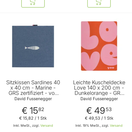
In den Warenkorb
In den Warenkor
Sitzkissen Sardines 40
Leichte Kuscheldecke
x 40 cm - Marine -
Love 140 x 200 cm -
GRS zertifiziert - von
Dunkelorange - GRS
David Fussenegger
zertifiziert - von David
David Fussenegger
David Fussenegger
Fussenegger
€ 15
€ 49
82
53
€ 15
,
82
/ 1 Stk
€ 49
,
53
/ 1 Stk
Inkl. MwSt., zzgl.
Versand
Inkl. 19% MwSt., zzgl.
Versand