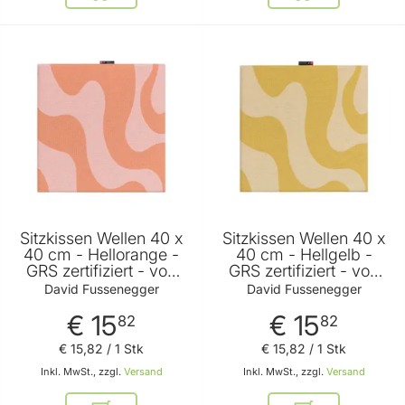
Sitzkissen Wellen 40 x
Sitzkissen Wellen 40 x
40 cm - Hellorange -
40 cm - Hellgelb -
GRS zertifiziert - von
GRS zertifiziert - von
David Fussenegger
David Fussenegger
David Fussenegger
David Fussenegger
€ 15
€ 15
82
82
€ 15
,
82
/ 1 Stk
€ 15
,
82
/ 1 Stk
Inkl. MwSt., zzgl.
Versand
Inkl. MwSt., zzgl.
Versand