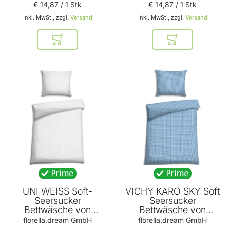
€ 14
,
87
/ 1 Stk
€ 14
,
87
/ 1 Stk
Inkl. MwSt., zzgl.
Versand
Inkl. MwSt., zzgl.
Versand
In den Warenkorb
In den Warenkor
UNI WEISS Soft-
VICHY KARO SKY Soft
Seersucker
Seersucker
Bettwäsche von
Bettwäsche von
FLORELLA
FLORELLA
florella.dream GmbH
florella.dream GmbH