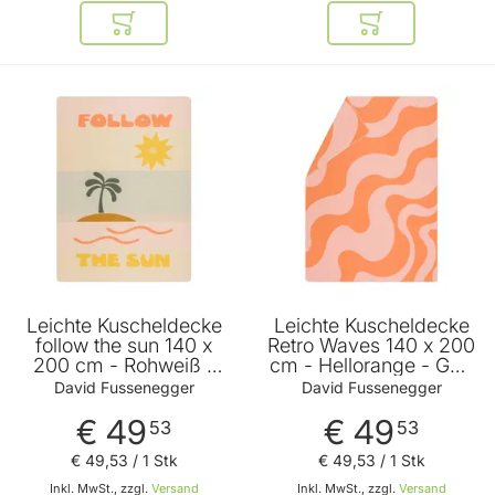
In den Warenkorb
In den Warenkor
Leichte Kuscheldecke
Leichte Kuscheldecke
follow the sun 140 x
Retro Waves 140 x 200
200 cm - Rohweiß -
cm - Hellorange - GRS
GRS zertifiziert - von
zertifiziert - von David
David Fussenegger
David Fussenegger
David Fussenegger
Fussenegger
€ 49
€ 49
53
53
€ 49
,
53
/ 1 Stk
€ 49
,
53
/ 1 Stk
Inkl. MwSt., zzgl.
Versand
Inkl. MwSt., zzgl.
Versand