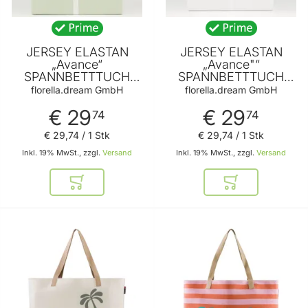
JERSEY ELASTAN
JERSEY ELASTAN
„Avance“
„Avance"“
SPANNBETTTUCH
SPANNBETTTUCH
pastell gruen 90-
weiss 90-100x200-
florella.dream GmbH
florella.dream GmbH
100x200-220 cm von
220 cm von
€ 29
€ 29
FLORELLA
FLORELLA
74
74
€ 29
,
74
/ 1 Stk
€ 29
,
74
/ 1 Stk
Inkl. 19% MwSt., zzgl.
Versand
Inkl. 19% MwSt., zzgl.
Versand
In den Warenkorb
In den Warenkor