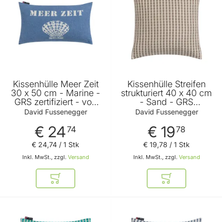
Kissenhülle Meer Zeit
Kissenhülle Streifen
30 x 50 cm - Marine -
strukturiert 40 x 40 cm
GRS zertifiziert - von
- Sand - GRS
David Fussenegger
zertifiziert - von David
David Fussenegger
David Fussenegger
Fussenegger
€ 24
€ 19
74
78
€ 24
,
74
/ 1 Stk
€ 19
,
78
/ 1 Stk
Inkl. MwSt., zzgl.
Versand
Inkl. MwSt., zzgl.
Versand
In den Warenkorb
In den Warenkor