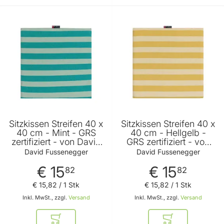
Sitzkissen Streifen 40 x
Sitzkissen Streifen 40 x
40 cm - Mint - GRS
40 cm - Hellgelb -
zertifiziert - von David
GRS zertifiziert - von
Fussenegger
David Fussenegger
David Fussenegger
David Fussenegger
€ 15
€ 15
82
82
€ 15
,
82
/ 1 Stk
€ 15
,
82
/ 1 Stk
Inkl. MwSt., zzgl.
Versand
Inkl. MwSt., zzgl.
Versand
In den Warenkorb
In den Warenkor