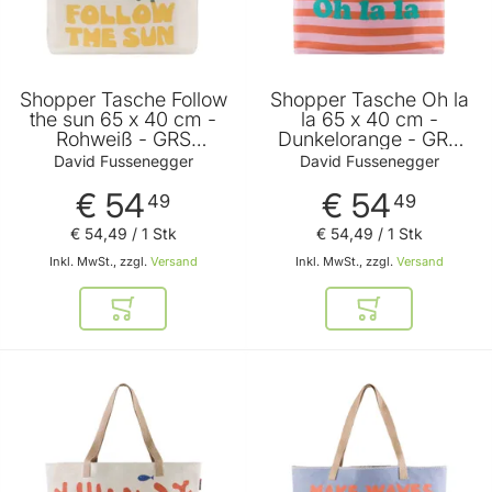
Shopper Tasche Follow
Shopper Tasche Oh la
the sun 65 x 40 cm -
la 65 x 40 cm -
Rohweiß - GRS
Dunkelorange - GRS
zertifiziert - von David
zertifiziert - von David
David Fussenegger
David Fussenegger
Fussenegger
Fussenegger
€ 54
€ 54
49
49
€ 54
,
49
/ 1 Stk
€ 54
,
49
/ 1 Stk
Inkl. MwSt., zzgl.
Versand
Inkl. MwSt., zzgl.
Versand
In den Warenkorb
In den Warenkor