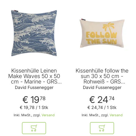
Kissenhülle Leinen
Kissenhülle follow the
Make Waves 50 x 50
sun 30 x 50 cm -
cm - Marine - GRS
Rohweiß - GRS
zertifiziert - von David
zertifiziert - von David
David Fussenegger
David Fussenegger
Fussenegger
Fussenegger
€ 19
€ 24
78
74
€ 19
,
78
/ 1 Stk
€ 24
,
74
/ 1 Stk
Inkl. MwSt., zzgl.
Versand
Inkl. MwSt., zzgl.
Versand
In den Warenkorb
In den Warenkor