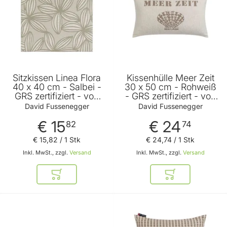
Sitzkissen Linea Flora
Kissenhülle Meer Zeit
40 x 40 cm - Salbei -
30 x 50 cm - Rohweiß
GRS zertifiziert - von
- GRS zertifiziert - von
David Fussenegger
David Fussenegger
David Fussenegger
David Fussenegger
€ 15
€ 24
82
74
€ 15
,
82
/ 1 Stk
€ 24
,
74
/ 1 Stk
Inkl. MwSt., zzgl.
Versand
Inkl. MwSt., zzgl.
Versand
In den Warenkorb
In den Warenkor