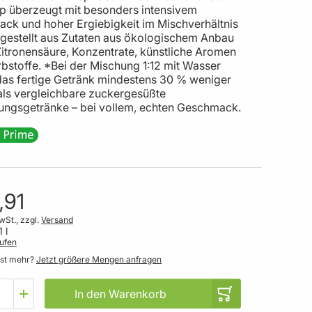
up überzeugt mit besonders intensivem
ck und hoher Ergiebigkeit im Mischverhältnis
ergestellt aus Zutaten aus ökologischem Anbau
Zitronensäure, Konzentrate, künstliche Aromen
bstoffe. *Bei der Mischung 1:12 mit Wasser
 das fertige Getränk mindestens 30 % weniger
als vergleichbare zuckergesüßte
hungsgetränke – bei vollem, echten Geschmack.
,91
wSt., zzgl.
Versand
1 l
ufen
gst mehr?
Jetzt größere Mengen anfragen
In den Warenkorb