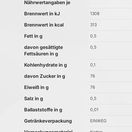
Nährwertangaben je
Brennwert in kJ
1308
Brennwert in kcal
313
Fett in g
0,5
davon gesättigte
0,5
Fettsäuren in g
Kohlenhydrate in g
0,1
davon Zucker in g
76
Eiweiß in g
76
Salz in g
0,5
Ballaststoffe in g
0,01
Getränkeverpackung
EINWEG
Karton