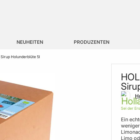
NEUHEITEN
PRODUZENTEN
Sirup Holunderblüte 5l
HOLL
Siru
Ho
Sei der Er
Ein ech
weniger
Limonade
Limo od