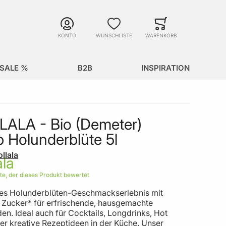
Suche
Minicart
Suche schließen
KONTO
WUNSCHLISTE
WARENKORB
SALE %
B2B
INSPIRATION
ALA - Bio (Demeter)
p Holunderblüte 5l
llala
ste, der dieses Produkt bewertet
tes Holunderblüten-Geschmackserlebnis mit
 Zucker* für erfrischende, hausgemachte
n. Ideal auch für Cocktails, Longdrinks, Hot
er kreative Rezeptideen in der Küche. Unser