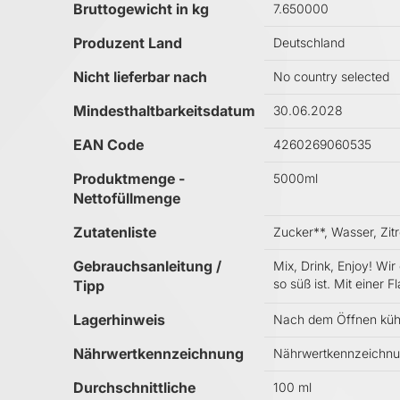
Bruttogewicht in kg
7.650000
Produzent Land
Deutschland
Nicht lieferbar nach
No country selected
Mindesthaltbarkeitsdatum
30.06.2028
EAN Code
4260269060535
Produktmenge -
5000ml
Nettofüllmenge
Zutatenliste
Zucker**, Wasser, Zit
Gebrauchsanleitung /
Mix, Drink, Enjoy! Wi
so süß ist. Mit einer 
Tipp
Lagerhinweis
Nach dem Öffnen kühl
Nährwertkennzeichnung
Nährwertkennzeichnun
Durchschnittliche
100 ml