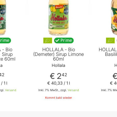
- Bio
HOLLALA - Bio
HOLLALA
 Sirup
(Demeter) Sirup Limone
Basil
ze 60ml
60ml
la
Hollala
H
€ 2
€
42
42
/ 1 l
€ 40
,
33
/ 1 l
€ 4
zgl.
Versand
Inkl. 7% MwSt., zzgl.
Versand
Inkl. 7% Mw
Kommt bald wieder
 den Warenkorb