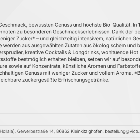
Geschmack, bewussten Genuss und höchste Bio-Qualität. In 
ternoten zu besonderen Geschmackserlebnissen. Dank der be
 weniger Zucker* – und gleichzeitig intensivem, natürliche
e werden aus ausgewählten Zutaten aus ökologischem und b
rsprudler, kreative Cocktails & Longdrinks, wohltuende Hot
tsstoffe bestmöglich erhalten bleiben, setzen wir auf beso
re sowie auf Konzentrate, künstliche Aromen und Farbstoffe. 
hhaltigen Genuss mit weniger Zucker und vollem Aroma. *Bei
leichbare zuckergesüßte Erfrischungsgetränke.
lala), Gewerbestraße 14, 86862 Kleinkitzighofen, bestellung@vict