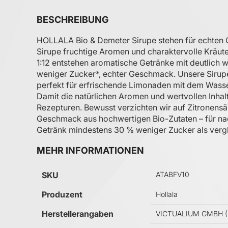
BESCHREIBUNG
HOLLALA Bio & Demeter Sirupe stehen für echten 
Sirupe fruchtige Aromen und charaktervolle Kräu
1:12 entstehen aromatische Getränke mit deutlich
weniger Zucker*, echter Geschmack. Unsere Sirup
perfekt für erfrischende Limonaden mit dem Wasse
Damit die natürlichen Aromen und wertvollen Inhal
Rezepturen. Bewusst verzichten wir auf Zitronensäu
Geschmack aus hochwertigen Bio-Zutaten – für nac
Getränk mindestens 30 % weniger Zucker als verg
MEHR INFORMATIONEN
Mehr Informationen
SKU
ATABFV10
Produzent
Hollala
Herstellerangaben
VICTUALIUM GMBH (Hol