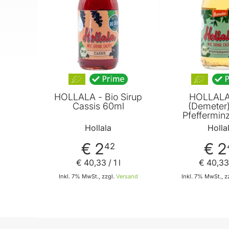
HOLLALA - Bio Sirup
HOLLALA 
Cassis 60ml
(Demeter)
Pfeffermin
Hollala
Holla
€ 2
€ 2
42
€ 40
,
33
/ 1 l
€ 40
,
33
Inkl. 7% MwSt., zzgl.
Versand
Inkl. 7% MwSt., z
In den Warenkorb
In