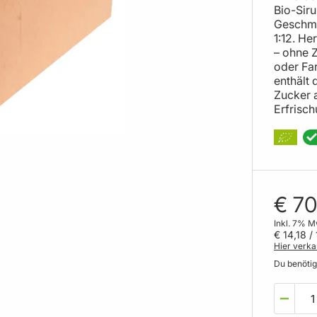
Bio-Sir
Geschma
1:12. H
– ohne 
oder Far
enthält
Zucker 
Erfrisc
€ 70
Inkl. 7% M
€ 14,18
/ 
Hier verka
Du benöti