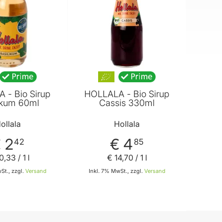
 - Bio Sirup
HOLLALA - Bio Sirup
ikum 60ml
Cassis 330ml
ollala
Hollala
 2
€ 4
42
85
0
,
33
/ 1 l
€ 14
,
70
/ 1 l
St., zzgl.
Versand
Inkl. 7% MwSt., zzgl.
Versand
In den Warenkorb
In den Warenkorb