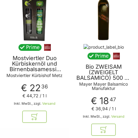
Mostviertler Duo
Kürbiskernöl und
Bio ZWEISAM
Birnenbalsamessig
(ZWEIGELT
2x250ml -
Mostviertler Kürbishof Metz
BALSAMICO) 500 ml
Geschenkidee für
Haushaltsflasche
Mayer Mayer Balsamico
€ 22
Salat Liebhaber
36
Manufaktur
€ 44
,
72
/ 1 l
€ 18
47
Inkl. MwSt., zzgl.
Versand
€ 36
,
94
/ 1 l
Inkl. MwSt., zzgl.
Versand
In den Warenkorb
In den Warenkor