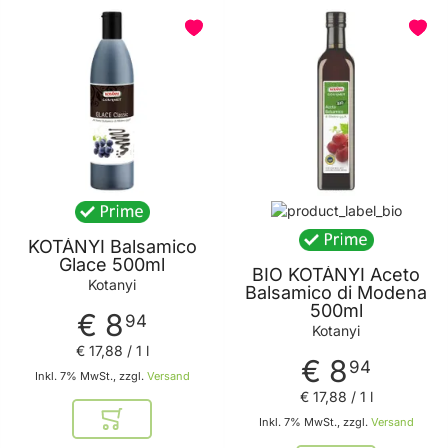
PREIS
PRODUZENT
PRODUKTEIGENSCHAFT
KOTÁNYI Balsamico
Glace 500ml
BIO KOTÁNYI Aceto
Kotanyi
Balsamico di Modena
500ml
€ 8
94
Kotanyi
€ 17
,
88
/ 1 l
€ 8
94
Inkl. 7% MwSt., zzgl.
Versand
€ 17
,
88
/ 1 l
Inkl. 7% MwSt., zzgl.
Versand
In den Warenkorb