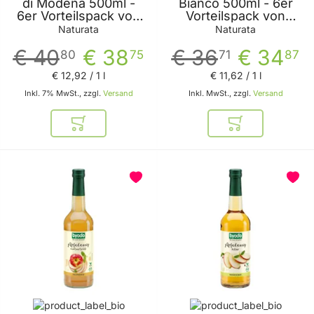
di Modena 500ml -
Bianco 500ml - 6er
6er Vorteilspack von
Vorteilspack von
Naturata
Naturata
Naturata
Naturata
€ 40
€ 38
€ 36
€ 34
80
75
71
87
€ 12
,
92
/ 1 l
€ 11
,
62
/ 1 l
Inkl. 7% MwSt., zzgl.
Versand
Inkl. MwSt., zzgl.
Versand
In den Warenkorb
In den Warenkor