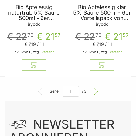
Bio Apfelessig
Bio Apfelessig klar
naturtrüb 5% Säure
5% Säure 500ml - 6er
500ml - 6er
Vorteilspack von
Vorteilspack von
Byodo
Byodo
Byodo
Byodo
€ 22
€ 21
€ 22
€ 21
70
57
70
57
€ 7
,
19
/ 1 l
€ 7
,
19
/ 1 l
Inkl. MwSt., zzgl.
Versand
Inkl. MwSt., zzgl.
Versand
In den Warenkorb
In den Warenkor
Seite:
/ 3
NEWSLETTER