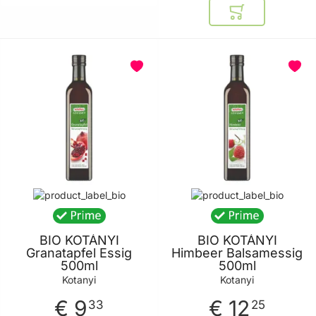
In den Warenkor
BELIEBT
BIO KOTÁNYI
BIO KOTÁNYI
Granatapfel Essig
Himbeer Balsamessig
500ml
500ml
Kotanyi
Kotanyi
€ 9
€ 12
33
25