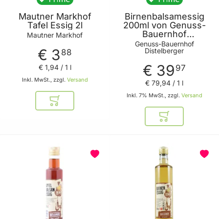
Mautner Markhof
Birnenbalsamessig
Tafel Essig 2l
200ml von Genuss-
Bauernhof
Mautner Markhof
Distelberger
Genuss-Bauernhof
€ 3
Distelberger
88
€ 39
€ 1
,
94
/ 1 l
97
Inkl. MwSt., zzgl.
Versand
€ 79
,
94
/ 1 l
Inkl. 7% MwSt., zzgl.
Versand
In den Warenkorb
In den Warenkor
BELIEBT