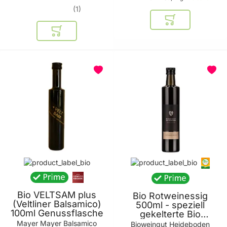
1
In den Warenkor
In den Warenkorb
Bio VELTSAM plus
Bio Rotweinessig
(Veltliner Balsamico)
500ml - speziell
100ml Genussflasche
gekelterte Bio
Weinsorten - ideal zu
Mayer Mayer Balsamico
Bioweingut Heideboden