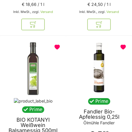
€ 18
,
66
/ 1 l
€ 24
,
50
/ 1 l
Inkl. MwSt., zzgl.
Versand
Inkl. MwSt., zzgl.
Versand
In den Warenkorb
In den Warenkor
Fandler Bio-
Apfelessig 0,25l
BIO KOTÁNYI
Ölmühle Fandler
Weißwein
Balsamessig 500ml