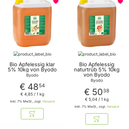
Bio Apfelessig klar
Bio Apfelessig
5% 10kg von Byodo
naturtrüb 5% 10kg
von Byodo
Byodo
Byodo
€ 48
54
€ 50
38
€ 4
,
85
/ 1 kg
€ 5
,
04
/ 1 kg
Inkl. 7% MwSt., zzgl.
Versand
Inkl. 7% MwSt., zzgl.
Versand
In den Warenkorb
In den Warenkor