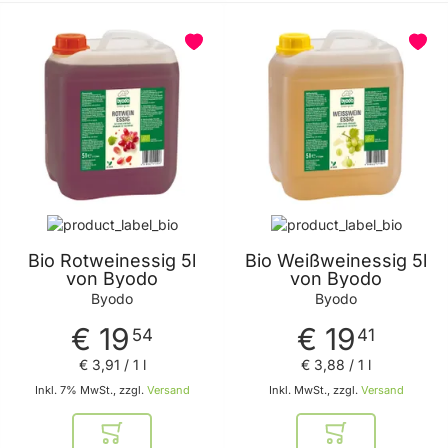
BELIEBT
BELIEBT
Bio Rotweinessig 5l
Bio Weißweinessig 5l
von Byodo
von Byodo
Byodo
Byodo
€ 19
€ 19
54
41
€ 3
,
91
/ 1 l
€ 3
,
88
/ 1 l
Inkl. 7% MwSt., zzgl.
Versand
Inkl. MwSt., zzgl.
Versand
In den Warenkorb
In den Warenkor