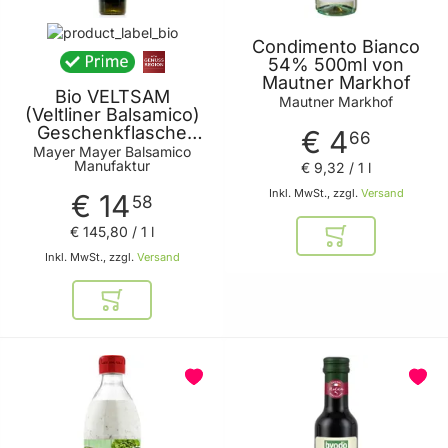
Condimento Bianco
54% 500ml von
Mautner Markhof
Bio VELTSAM
Mautner Markhof
(Veltliner Balsamico)
Geschenkflasche
€ 4
66
200ml
Mayer Mayer Balsamico
Manufaktur
€ 9
,
32
/ 1 l
Inkl. MwSt., zzgl.
Versand
€ 14
58
€ 145
,
80
/ 1 l
In den Warenkor
Inkl. MwSt., zzgl.
Versand
In den Warenkorb