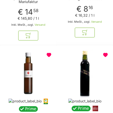
Manufaktur
Salatgerichten -
€ 8
fruchtig saurer
16
€ 14
58
Rotweinessig von
€ 16
,
32
/ 1 l
Bioweingut
€ 145
,
80
/ 1 l
Heideboden
Inkl. MwSt., zzgl.
Versand
Inkl. MwSt., zzgl.
Versand
In den Warenkor
In den Warenkorb
BELIEBT
BELIEBT