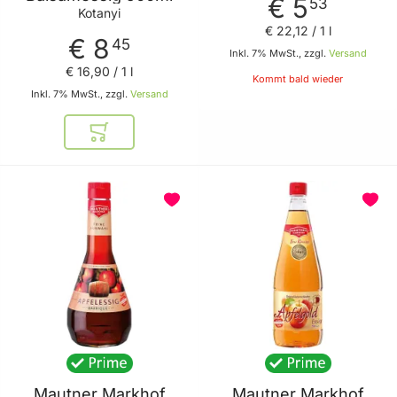
€ 5
53
Kotanyi
€ 22
,
12
/ 1 l
€ 8
45
Inkl. 7% MwSt., zzgl.
Versand
€ 16
,
90
/ 1 l
Kommt bald wieder
Inkl. 7% MwSt., zzgl.
Versand
In den Warenkorb
BELIEBT
Mautner Markhof
Mautner Markhof