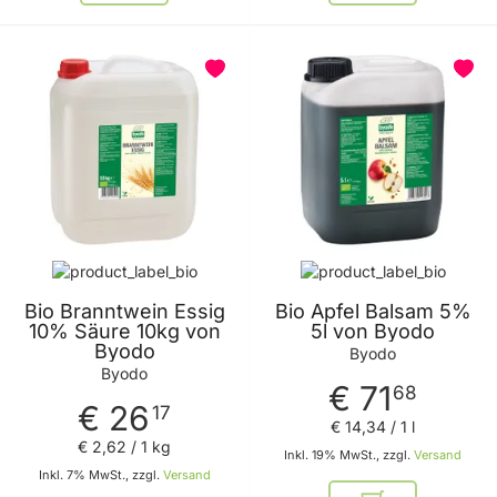
BELIEBT
BELIEBT
Bio Branntwein Essig
Bio Apfel Balsam 5%
10% Säure 10kg von
5l von Byodo
Byodo
Byodo
Byodo
€ 71
68
€ 26
17
€ 14
,
34
/ 1 l
€ 2
,
62
/ 1 kg
Inkl. 19% MwSt., zzgl.
Versand
Inkl. 7% MwSt., zzgl.
Versand