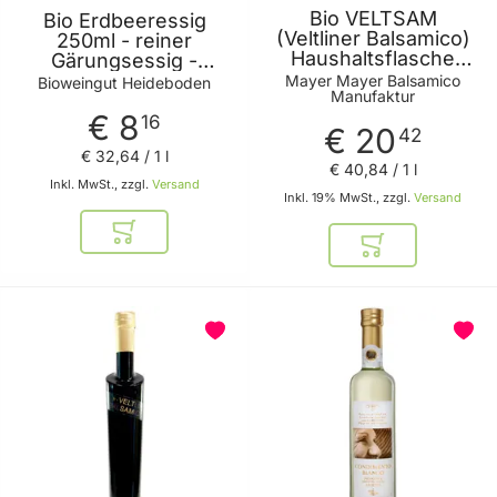
Bio VELTSAM
Bio Erdbeeressig
(Veltliner Balsamico)
250ml - reiner
Haushaltsflasche
Gärungsessig -
500ml
fruchtig würziger
Mayer Mayer Balsamico
Bioweingut Heideboden
Manufaktur
Geschmack - aus
€ 8
heimischen Erbeeren
16
€ 20
42
von Bioweingut
€ 32
,
64
/ 1 l
Heideboden
€ 40
,
84
/ 1 l
Inkl. MwSt., zzgl.
Versand
Inkl. 19% MwSt., zzgl.
Versand
In den Warenkorb
In den Warenkor