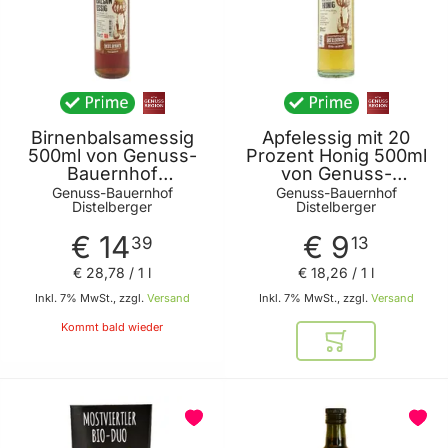
Birnenbalsamessig
Apfelessig mit 20
500ml von Genuss-
Prozent Honig 500ml
Bauernhof
von Genuss-
Distelberger
Bauernhof
Genuss-Bauernhof
Genuss-Bauernhof
Distelberger
Distelberger
Distelberger
€ 14
€ 9
39
13
€ 28
,
78
/ 1 l
€ 18
,
26
/ 1 l
Inkl. 7% MwSt., zzgl.
Versand
Inkl. 7% MwSt., zzgl.
Versand
Kommt bald wieder
In den Warenkor
BELIEBT
BELIEBT