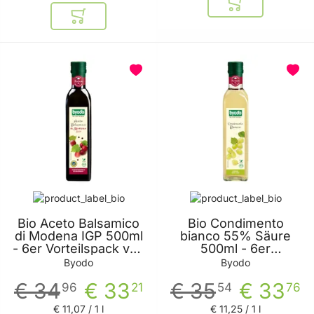
In den Warenkor
In den Warenkorb
Bio Aceto Balsamico
Bio Condimento
di Modena IGP 500ml
bianco 55% Säure
- 6er Vorteilspack von
500ml - 6er
Byodo
Vorteilspack von
Byodo
Byodo
Byodo
€ 34
€ 33
€ 35
€ 33
96
21
54
76
€ 11
,
07
/ 1 l
€ 11
,
25
/ 1 l