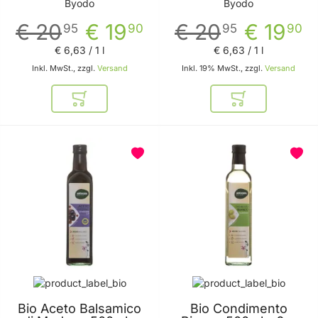
Byodo
Byodo
Byodo
Byodo
€ 20
€ 19
€ 20
€ 19
95
90
95
90
€ 6
,
63
/ 1 l
€ 6
,
63
/ 1 l
Inkl. MwSt., zzgl.
Versand
Inkl. 19% MwSt., zzgl.
Versand
In den Warenkorb
In den Warenkor
Bio Aceto Balsamico
Bio Condimento