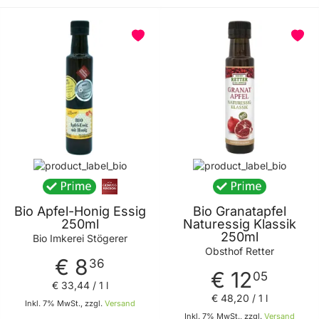
BELIEBT
Bio Apfel-Honig Essig
Bio Granatapfel
250ml
Naturessig Klassik
250ml
Bio Imkerei Stögerer
Obsthof Retter
€ 8
36
€ 12
05
€ 33
,
44
/ 1 l
€ 48
,
20
/ 1 l
Inkl. 7% MwSt., zzgl.
Versand
Inkl. 7% MwSt., zzgl.
Versand