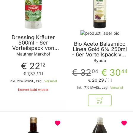
Dressing Kräuter
500ml - 6er
Bio Aceto Balsamico
Vorteilspack von
Linea Gold 6% 250ml
Mautner Markhof
Mautner Markhof
- 6er Vorteilspack von
Byodo
Byodo
€ 22
12
€ 32
€ 30
04
44
€ 7
,
37
/ 1 l
€ 20
,
29
/ 1 l
Inkl. 19% MwSt., zzgl.
Versand
Inkl. 7% MwSt., zzgl.
Versand
Kommt bald wieder
In den Warenkor