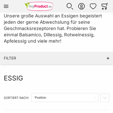
Zur Homepage
SUCHE
KONTO
WUNSCHLISTE
WARE
Mi
Unsere große Auswahl an Essigen begeistert
jeden der gerne Abwechslung für seine
Geschmacksrezeptoren hat. Probieren Sie
einmal Balsamico, Dillessig, Rotweinessig,
Apfelessig und viele mehr!
FILTER
ESSIG
KATEGORIE
GÜTESIEGEL
SORTIERT NACH:
IN A
PRODUZENT LAND