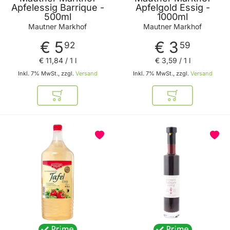
Apfelessig Barrique -
Apfelgold Essig -
500ml
1000ml
Mautner Markhof
Mautner Markhof
€ 5
€ 3
92
59
€ 11
,
84
/ 1 l
€ 3
,
59
/ 1 l
Inkl. 7% MwSt., zzgl.
Versand
Inkl. 7% MwSt., zzgl.
Versand
In den Warenkorb
In den Warenkor
BELIEBT