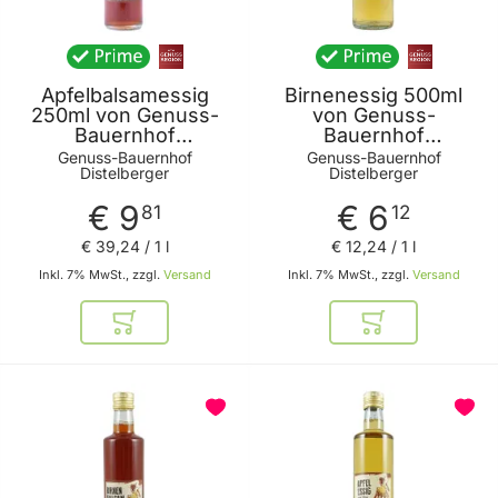
Apfelbalsamessig
Birnenessig 500ml
250ml von Genuss-
von Genuss-
Bauernhof
Bauernhof
Distelberger
Distelberger
Genuss-Bauernhof
Genuss-Bauernhof
Distelberger
Distelberger
€ 9
€ 6
81
12
€ 39
,
24
/ 1 l
€ 12
,
24
/ 1 l
Inkl. 7% MwSt., zzgl.
Versand
Inkl. 7% MwSt., zzgl.
Versand
In den Warenkorb
In den Warenkor
BELIEBT