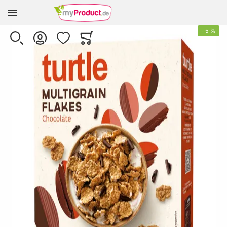
Zur Homepage
Skip to the end of the images gallery
-
5
%
SUCHE
KONTO
WUNSCHLISTE
WARENKORB
Minicart