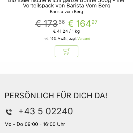
Bio Italienische Michl ganze Bohne 500g - 8er
Vorteilspack von Barista Vom Berg
Barista vom Berg
€ 173
€ 164
66
97
€ 41
,
24
/ 1 kg
Inkl. 19% MwSt., zzgl.
Versand
In den Warenkorb
PERSÖNLICH FÜR DICH DA!
+43 5 02240
Mo - Do 09:00 - 16:00 Uhr