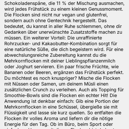
Schokoladenspäne, die 11 % der Mischung ausmachen,
wird jedes Frühstück zu einem kleinen Genussmoment.
Die Flocken sind nicht nur vegan und glutenfrei,
sondern auch ohne Gentechnik hergestellt. Das
bedeutet, du kannst in aller Ruhe schlemmen, ohne dir
Gedanken über unerwünschte Zusatzstoffe machen zu
müssen. Ein weiterer Vorteil: Die unraffinierte
Rohrzucker- und Kakaobutter-Kombination sorgt für
eine natürliche Süße, die dich begeistern wird. Für eine
abwechslungsreiche Zubereitung kannst du die
Mehrkornflocken mit deiner Lieblingspflanzenmilch
oder Joghurt servieren. Ein paar frische Früchte, wie
Bananen oder Beeren, ergänzen das Frühstück perfekt.
Du möchtest es noch knuspriger? Mische die Flocken
mit Nüssen oder Samen, um deinem Müsli einen
zusätzlichen Crunch zu verleihen. Auch als Topping für
Smoothie-Bowls sind die Flocken ein echter Hit! Die
Anwendung ist denkbar einfach: Gib eine Portion der
Mehrkornflocken in eine Schüssel, übergieße sie mit
Flüssigkeit und lasse sie kurz quellen. So entfalten die
Flocken ihr volles Aroma und liefern dir die nötige
Energie für den Tag. Ob im Büro, beim Sport oder