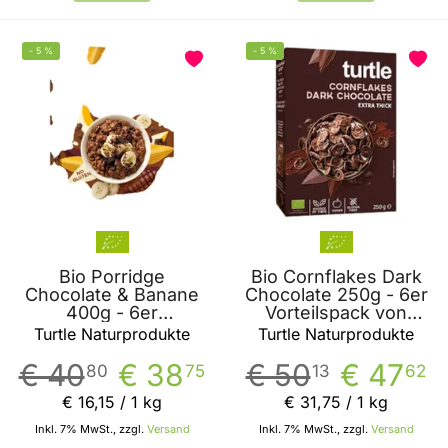
-
5
%
-
5
%
Bio Porridge
Bio Cornflakes Dark
Chocolate & Banane
Chocolate 250g - 6er
400g - 6er
Vorteilspack von
Vorteilspack von
Turtle Naturprodukte
Turtle Naturprodukte
Turtle Naturprodukte
Turtle Naturprodukte
€ 40
€ 38
€ 50
€ 47
80
75
13
62
€ 16
,
15
/ 1 kg
€ 31
,
75
/ 1 kg
Inkl. 7% MwSt., zzgl.
Versand
Inkl. 7% MwSt., zzgl.
Versand