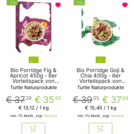
-
5
%
-
5
%
Bio Porridge Fig &
Bio Porridge Goji &
Apricot 450g - 6er
Chia 400g - 6er
Vorteilspack von
Vorteilspack von
Turtle Naturprodukte
Turtle Naturprodukte
Turtle Naturprodukte
Turtle Naturprodukte
€ 37
€ 35
€ 39
€ 37
29
43
05
09
€ 13
,
12
/ 1 kg
€ 15
,
45
/ 1 kg
Inkl. 7% MwSt., zzgl.
Versand
Inkl. 7% MwSt., zzgl.
Versand
In den Warenkorb
In den Warenkor