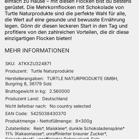
einfach zu Hause – mit diesen Flocken bist du bestens
gerüstet. Die Mehrkornflocken mit Schokolade von
Turtle Naturprodukte sind die perfekte Wahl für alle,
die Wert auf eine gesunde und bewusste Ernährung
legen. Gönn dir diesen leckeren Start in den Tag und
profitiere von den zahlreichen Vorteilen, die dir diese
einzigartigen Flocken bieten!
MEHR INFORMATIONEN
Mehr Informationen
SKU
ATKXZU324871
Produzent
Turtle Naturprodukte
Herstellerangaben
TURTLE NATURPRODUKTE GMBH,
Burgring 8, 36179 Solz
Bruttogewicht in kg
2.560000
Produzent Land
Deutschland
Nicht lieferbar nach
No country selected
EAN Code
5425038430370
Produktmenge - Nettofüllmenge
8x300g
Zutatenliste
Reis*, Maiskleie*, dunkle Schokoladenspäne*
11% (Kakaomasse*, unraffinierter brauner Zucker*,
Kakaobutter*), unraffinierter Rohrzucker*, Salz