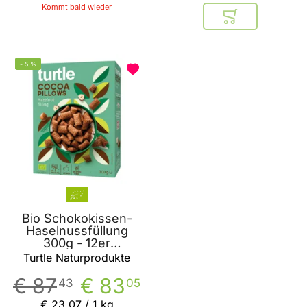
Kommt bald wieder
In den Warenkor
-
5
%
Bio Schokokissen-
Haselnussfüllung
300g - 12er
Vorteilspack von
Turtle Naturprodukte
Turtle Naturprodukte
€ 87
€ 83
43
05
€ 23
,
07
/ 1 kg