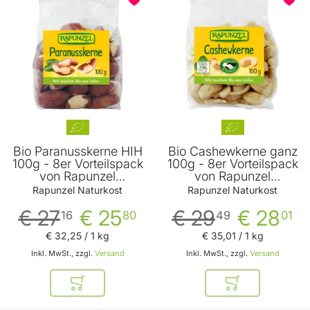
Bio Paranusskerne HIH
Bio Cashewkerne ganz
100g - 8er Vorteilspack
100g - 8er Vorteilspack
von Rapunzel
von Rapunzel
Naturkost
Naturkost
Rapunzel Naturkost
Rapunzel Naturkost
€ 27
€ 25
€ 29
€ 28
16
80
49
01
€ 32
,
25
/ 1 kg
€ 35
,
01
/ 1 kg
Inkl. MwSt., zzgl.
Versand
Inkl. MwSt., zzgl.
Versand
In den Warenkorb
In den Warenkor