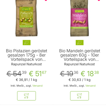
Bio Pistazien geröstet
Bio Mandeln geröstet
gesalzen 175g - 8er
gesalzen 60g - 10er
Vorteilspack von
Vorteilspack von
Rapunzel Naturkost
Rapunzel Naturkost
Rapunzel Naturkost
Rapunzel Naturkost
€ 54
€ 51
€ 19
€ 18
39
67
36
38
€ 36
,
91
/ 1 kg
€ 30
,
63
/ 1 kg
Inkl. MwSt., zzgl.
Versand
Inkl. MwSt., zzgl.
Versand
In den Warenkorb
In den Warenkor