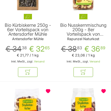
Bio Kürbiskerne 250g -
Bio Nusskernmischung
6er Vorteilspack von
200g - 8er
Antersdorfer Mühle
Vorteilspack von
Rapunzel Naturkost
Antersdorfer Mühle
Rapunzel Naturkost
€ 34
€ 32
€ 38
€ 36
38
65
83
89
€ 21
,
77
/ 1 kg
€ 23
,
06
/ 1 kg
Inkl. MwSt., zzgl.
Versand
Inkl. MwSt., zzgl.
Versand
In den Warenkorb
In den Warenkor