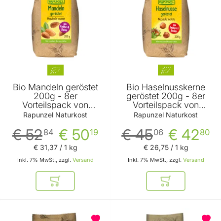
Bio Mandeln geröstet
Bio Haselnusskerne
200g - 8er
geröstet 200g - 8er
Vorteilspack von
Vorteilspack von
Rapunzel Naturkost
Rapunzel Naturkost
Rapunzel Naturkost
Rapunzel Naturkost
€ 52
€ 50
€ 45
€ 42
84
19
06
80
€ 31
,
37
/ 1 kg
€ 26
,
75
/ 1 kg
Inkl. 7% MwSt., zzgl.
Versand
Inkl. 7% MwSt., zzgl.
Versand
In den Warenkorb
In den Warenkor