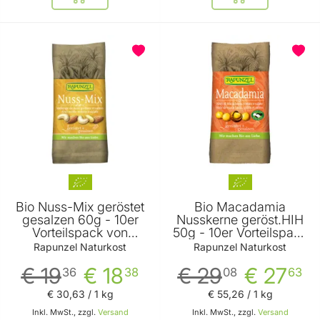
In den Warenkorb
In den Warenkor
Bio Nuss-Mix geröstet
Bio Macadamia
gesalzen 60g - 10er
Nusskerne geröst.HIH
Vorteilspack von
50g - 10er Vorteilspack
Rapunzel Naturkost
von Rapunzel
Rapunzel Naturkost
Rapunzel Naturkost
Naturkost
€ 19
€ 18
€ 29
€ 27
36
38
08
63
€ 30
,
63
/ 1 kg
€ 55
,
26
/ 1 kg
Inkl. MwSt., zzgl.
Versand
Inkl. MwSt., zzgl.
Versand