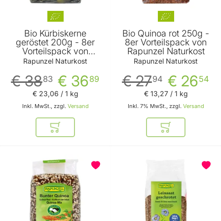
Bio Kürbiskerne
Bio Quinoa rot 250g -
geröstet 200g - 8er
8er Vorteilspack von
Vorteilspack von
Rapunzel Naturkost
Rapunzel Naturkost
Rapunzel Naturkost
Rapunzel Naturkost
€ 38
€ 36
€ 27
€ 26
83
89
94
54
€ 23
,
06
/ 1 kg
€ 13
,
27
/ 1 kg
Inkl. MwSt., zzgl.
Versand
Inkl. 7% MwSt., zzgl.
Versand
In den Warenkorb
In den Warenkor