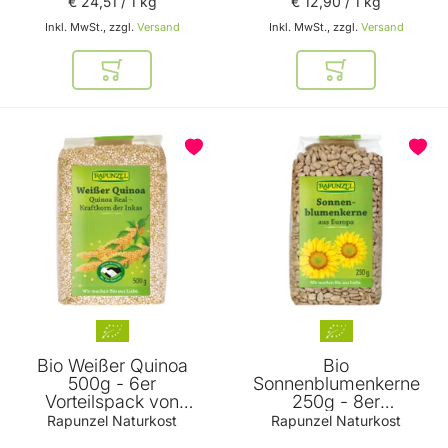
€ 24
,
51
/ 1 kg
€ 12
,
90
/ 1 kg
Inkl. MwSt., zzgl.
Versand
Inkl. MwSt., zzgl.
Versand
In den Warenkorb
In den Warenkor
Bio Weißer Quinoa
Bio
500g - 6er
Sonnenblumenkerne
Vorteilspack von
250g - 8er
Rapunzel Naturkost
Vorteilspack von
Rapunzel Naturkost
Rapunzel Naturkost
Rapunzel Naturkost