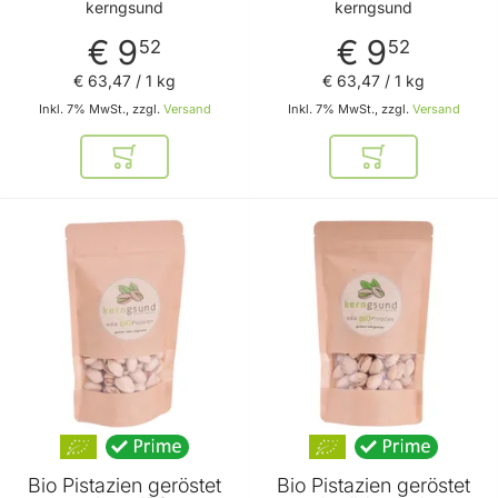
kerngsund
kerngsund
€ 9
€ 9
52
52
€ 63
,
47
/ 1 kg
€ 63
,
47
/ 1 kg
Inkl. 7% MwSt., zzgl.
Versand
Inkl. 7% MwSt., zzgl.
Versand
In den Warenkorb
In den Warenkor
BELIEBT
BELIEBT
Bio Pistazien geröstet
Bio Pistazien geröstet