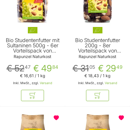
Bio Studentenfutter mit
Bio Studentenfutter
Sultaninen 500g - 6er
200g - 8er
Vorteilspack von
Vorteilspack von
Rapunzel Naturkost
Rapunzel Naturkost
Rapunzel Naturkost
Rapunzel Naturkost
€ 52
€ 49
€ 31
€ 29
47
84
05
49
€ 16
,
61
/ 1 kg
€ 18
,
43
/ 1 kg
Inkl. MwSt., zzgl.
Versand
Inkl. MwSt., zzgl.
Versand
In den Warenkorb
In den Warenkor
BELIEBT