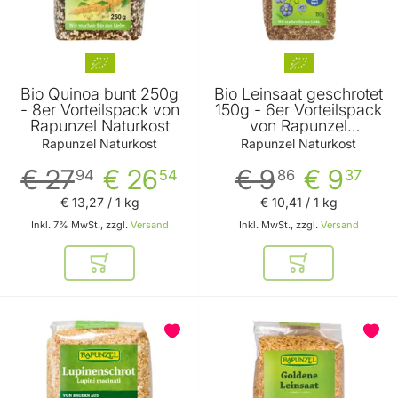
Bio Quinoa bunt 250g
Bio Leinsaat geschrotet
- 8er Vorteilspack von
150g - 6er Vorteilspack
Rapunzel Naturkost
von Rapunzel
Naturkost
Rapunzel Naturkost
Rapunzel Naturkost
€ 27
€ 26
€ 9
€ 9
94
54
86
37
€ 13
,
27
/ 1 kg
€ 10
,
41
/ 1 kg
Inkl. 7% MwSt., zzgl.
Versand
Inkl. MwSt., zzgl.
Versand
In den Warenkorb
In den Warenkor