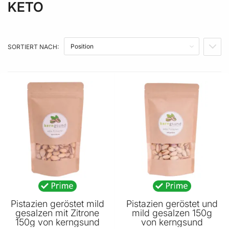
KETO
PRODUZENT LAND
PREIS
SORTIERT NACH:
IN A
PRODUZENT
PRODUKTEIGENSCHAFT
Pistazien geröstet mild
Pistazien geröstet und
gesalzen mit Zitrone
mild gesalzen 150g
150g von kerngsund
von kerngsund