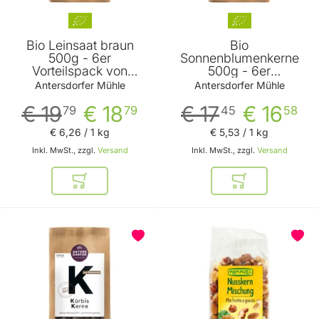
Bio Leinsaat braun
Bio
500g - 6er
Sonnenblumenkerne
Vorteilspack von
500g - 6er
Antersdorfer Mühle
Vorteilspack von
Antersdorfer Mühle
Antersdorfer Mühle
Antersdorfer Mühle
€ 19
€ 18
€ 17
€ 16
79
79
45
58
€ 6
,
26
/ 1 kg
€ 5
,
53
/ 1 kg
Inkl. MwSt., zzgl.
Versand
Inkl. MwSt., zzgl.
Versand
In den Warenkorb
In den Warenkor
BELIEBT