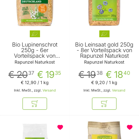
Bio Lupinenschrot
Bio Leinsaat gold 250g
250g - 6er
- 8er Vorteilspack von
Vorteilspack von
Rapunzel Naturkost
Rapunzel Naturkost
Rapunzel Naturkost
Rapunzel Naturkost
€ 20
€ 19
€ 19
€ 18
37
35
38
40
€ 12
,
90
/ 1 kg
€ 9
,
20
/ 1 kg
Inkl. MwSt., zzgl.
Versand
Inkl. MwSt., zzgl.
Versand
In den Warenkorb
In den Warenkor
BELIEBT