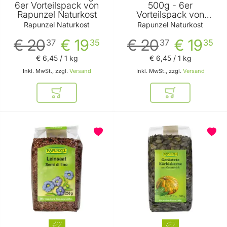
6er Vorteilspack von
500g - 6er
Rapunzel Naturkost
Vorteilspack von
Rapunzel Naturkost
Rapunzel Naturkost
Rapunzel Naturkost
€ 20
€ 19
€ 20
€ 19
37
35
37
35
€ 6
,
45
/ 1 kg
€ 6
,
45
/ 1 kg
Inkl. MwSt., zzgl.
Versand
Inkl. MwSt., zzgl.
Versand
In den Warenkorb
In den Warenkor