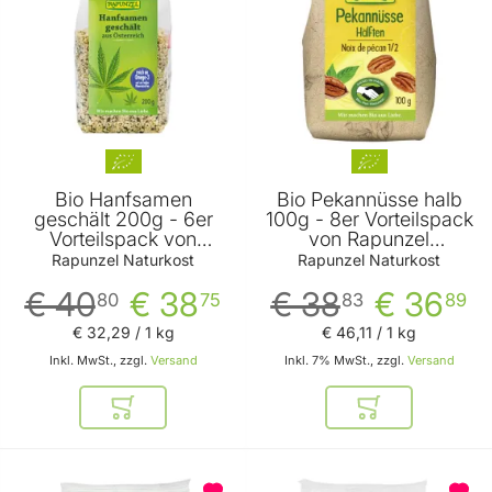
Bio Hanfsamen
Bio Pekannüsse halb
geschält 200g - 6er
100g - 8er Vorteilspack
Vorteilspack von
von Rapunzel
Rapunzel Naturkost
Naturkost
Rapunzel Naturkost
Rapunzel Naturkost
€ 40
€ 38
€ 38
€ 36
80
75
83
89
€ 32
,
29
/ 1 kg
€ 46
,
11
/ 1 kg
Inkl. MwSt., zzgl.
Versand
Inkl. 7% MwSt., zzgl.
Versand
In den Warenkorb
In den Warenkor
BELIEBT