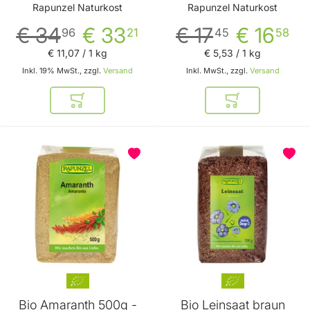
Rapunzel Naturkost
Vorteilspack von
Rapunzel Naturkost
Rapunzel Naturkost
Rapunzel Naturkost
€ 34
€ 33
€ 17
€ 16
96
21
45
58
€ 11
,
07
/ 1 kg
€ 5
,
53
/ 1 kg
Inkl. 19% MwSt., zzgl.
Versand
Inkl. MwSt., zzgl.
Versand
In den Warenkorb
In den Warenkor
Bio Amaranth 500g -
Bio Leinsaat braun