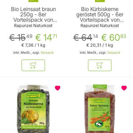
Bio Leinsaat braun
Bio Kürbiskerne
250g - 8er
geröstet 500g - 6er
Vorteilspack von
Vorteilspack von
Rapunzel Naturkost
Rapunzel Naturkost
Rapunzel Naturkost
Rapunzel Naturkost
€ 15
€ 14
€ 64
€ 60
49
71
14
93
€ 7
,
36
/ 1 kg
€ 20
,
31
/ 1 kg
Inkl. MwSt., zzgl.
Versand
Inkl. MwSt., zzgl.
Versand
In den Warenkorb
In den Warenkor