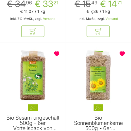
€ 34
€ 33
€ 15
€ 14
96
21
49
71
€ 11
,
07
/ 1 kg
€ 7
,
36
/ 1 kg
Inkl. 7% MwSt., zzgl.
Versand
Inkl. MwSt., zzgl.
Versand
In den Warenkorb
In den Warenkor
Bio Sesam ungeschält
Bio
500g - 6er
Sonnenblumenkerne
Vorteilspack von
500g - 6er