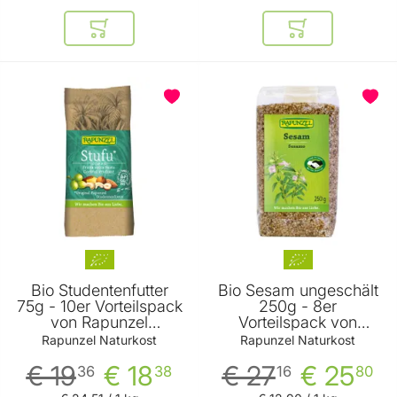
In den Warenkorb
In den Warenkor
Bio Studentenfutter
Bio Sesam ungeschält
75g - 10er Vorteilspack
250g - 8er
von Rapunzel
Vorteilspack von
Naturkost
Rapunzel Naturkost
Rapunzel Naturkost
Rapunzel Naturkost
€ 19
€ 18
€ 27
€ 25
36
38
16
80