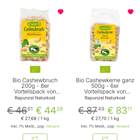
Bio Cashewbruch
Bio Cashewkerne ganz
200g - 8er
500g - 6er
Vorteilspack von
Vorteilspack von
Rapunzel Naturkost
Rapunzel Naturkost
Rapunzel Naturkost
Rapunzel Naturkost
€ 46
€ 44
€ 87
€ 83
61
28
49
11
€ 27
,
68
/ 1 kg
€ 27
,
70
/ 1 kg
Inkl. 7% MwSt., zzgl.
Versand
Inkl. 7% MwSt., zzgl.
Versand