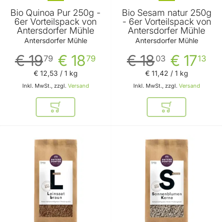
Bio Quinoa Pur 250g -
Bio Sesam natur 250g
6er Vorteilspack von
- 6er Vorteilspack von
Antersdorfer Mühle
Antersdorfer Mühle
Antersdorfer Mühle
Antersdorfer Mühle
€ 19
€ 18
€ 18
€ 17
79
79
03
13
€ 12
,
53
/ 1 kg
€ 11
,
42
/ 1 kg
Inkl. MwSt., zzgl.
Versand
Inkl. MwSt., zzgl.
Versand
In den Warenkorb
In den Warenkor
BELIEBT