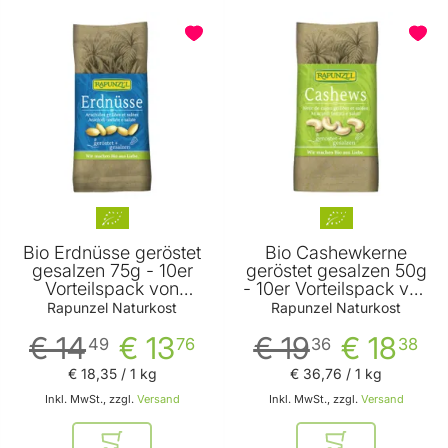
Bio Erdnüsse geröstet
Bio Cashewkerne
gesalzen 75g - 10er
geröstet gesalzen 50g
Vorteilspack von
- 10er Vorteilspack von
Rapunzel Naturkost
Rapunzel Naturkost
Rapunzel Naturkost
Rapunzel Naturkost
€ 14
€ 13
€ 19
€ 18
49
76
36
38
€ 18
,
35
/ 1 kg
€ 36
,
76
/ 1 kg
Inkl. MwSt., zzgl.
Versand
Inkl. MwSt., zzgl.
Versand