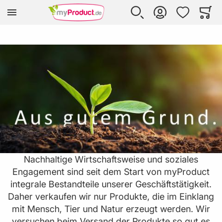
Zur Homepage
SUCHE
KONTO
WUNSCHLISTE
WARE
Mi
Nachhaltige Wirtschaftsweise und soziales
Engagement sind seit dem Start von myProduct
integrale Bestandteile unserer Geschäftstätigkeit.
Daher verkaufen wir nur Produkte, die im Einklang
mit Mensch, Tier und Natur erzeugt werden. Wir
versuchen beim Versand der Produkte so gut es