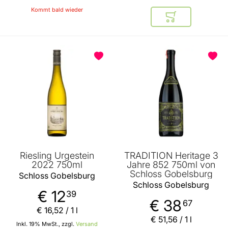
Kommt bald wieder
In den Warenkor
Riesling Urgestein
TRADITION Heritage 3
2022 750ml
Jahre 852 750ml von
Schloss Gobelsburg
Schloss Gobelsburg
Schloss Gobelsburg
€ 12
39
€ 38
67
€ 16
,
52
/ 1 l
€ 51
,
56
/ 1 l
Inkl. 19% MwSt., zzgl.
Versand