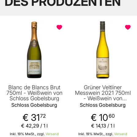
DES PRODUZENTEN
Blanc de Blancs Brut
Grüner Veltliner
750ml - Weißwein von
Messwein 2021 750ml
Schloss Gobelsburg
- Weißwein von
Schloss Gobelsburg
Schloss Gobelsburg
Schloss Gobelsburg
€ 31
€ 10
72
60
€ 42
,
29
/ 1 l
€ 14
,
13
/ 1 l
Inkl. 19% MwSt., zzgl.
Versand
Inkl. 19% MwSt., zzgl.
Versand