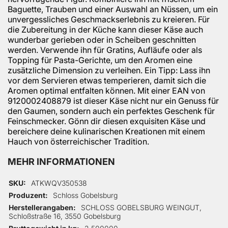
Baguette, Trauben und einer Auswahl an Nüssen, um ein
unvergessliches Geschmackserlebnis zu kreieren. Für
die Zubereitung in der Küche kann dieser Käse auch
wunderbar gerieben oder in Scheiben geschnitten
werden. Verwende ihn für Gratins, Aufläufe oder als
Topping für Pasta-Gerichte, um den Aromen eine
zusätzliche Dimension zu verleihen. Ein Tipp: Lass ihn
vor dem Servieren etwas temperieren, damit sich die
Aromen optimal entfalten können. Mit einer EAN von
9120002408879 ist dieser Käse nicht nur ein Genuss für
den Gaumen, sondern auch ein perfektes Geschenk für
Feinschmecker. Gönn dir diesen exquisiten Käse und
bereichere deine kulinarischen Kreationen mit einem
Hauch von österreichischer Tradition.
MEHR INFORMATIONEN
Mehr Informationen
SKU
ATKWQV350538
Produzent
Schloss Gobelsburg
Herstellerangaben
SCHLOSS GOBELSBURG WEINGUT,
Schloßstraße 16, 3550 Gobelsburg
Bruttogewicht in kg