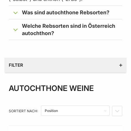
Was sind autochthone Rebsorten?
Welche Rebsorten sind in Österreich
autochthon?
FILTER
AUTOCHTHONE WEINE
ALKOHOLGEHALT IN % VOL.
JAHRGANG
SORTIERT NACH:
IN ABS
PRODUZENT LAND