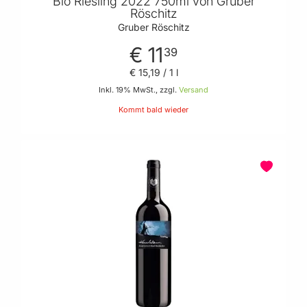
Bio Riesling 2022 750ml von Gruber
Röschitz
Gruber Röschitz
€ 11
39
€ 15
,
19
/ 1 l
Inkl. 19% MwSt., zzgl.
Versand
Kommt bald wieder