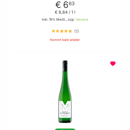
€ 6
63
€ 8
,
84
/ 1 l
Inkl. 19% MwSt., zzgl.
Versand
1
Kommt bald wieder