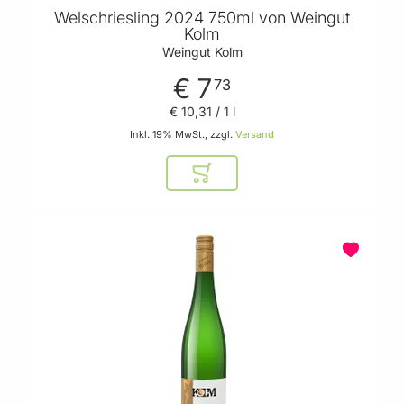
Welschriesling 2024 750ml von Weingut
Kolm
Weingut Kolm
€ 7
73
€ 10
,
31
/ 1 l
Inkl. 19% MwSt., zzgl.
Versand
In den Warenkorb