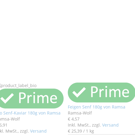
Feigen Senf 180g von Ramsa
io Senf-Kaviar 180g von Ramsa
Ramsa-Wolf
amsa-Wolf
€ 4
,
57
6
,
91
Inkl. MwSt., zzgl.
Versand
kl. MwSt., zzgl.
Versand
€ 25
,
39
/ 1 kg
38
,
39
/ 1 kg