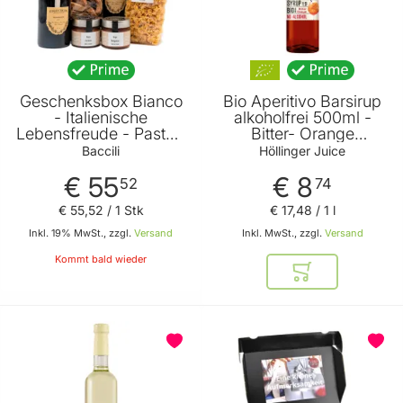
Geschenksbox Bianco
Bio Aperitivo Barsirup
- Italienische
alkoholfrei 500ml -
Lebensfreude - Pasta -
Bitter- Orange
Sugo - Wein und
Geschmack - perfekt
Baccili
Höllinger Juice
Cantucci -
für alkoholfreie
€ 55
€ 8
Geschenkidee für
Cocktails von Höllinger
52
74
Pasta Fans von Baccili
Juice
€ 55
,
52
/ 1 Stk
€ 17
,
48
/ 1 l
Inkl. 19% MwSt., zzgl.
Versand
Inkl. MwSt., zzgl.
Versand
Kommt bald wieder
In den Warenkor
BELIEBT