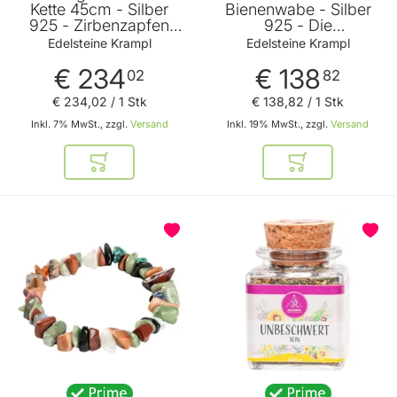
Kette 45cm - Silber
Bienenwabe - Silber
925 - Zirbenzapfen
925 - Die
durch ein spezielles
Wachsplatten werden
Edelsteine Krampl
Edelsteine Krampl
Gußverfahren in Silber
abgeformt und durch
€ 234
€ 138
gegossen von
ein spezielles
02
82
Edelsteine Krampl
Gußverfahren in Silber
€ 234
,
02
/ 1 Stk
€ 138
,
82
/ 1 Stk
gegossen von
Edelsteine Krampl
Inkl. 7% MwSt., zzgl.
Versand
Inkl. 19% MwSt., zzgl.
Versand
In den Warenkorb
In den Warenkor