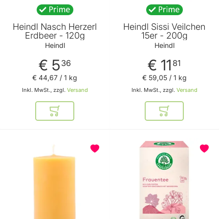
Heindl Nasch Herzerl
Heindl Sissi Veilchen
Erdbeer - 120g
15er - 200g
Heindl
Heindl
€ 5
€ 11
36
81
€ 44
,
67
/ 1 kg
€ 59
,
05
/ 1 kg
Inkl. MwSt., zzgl.
Versand
Inkl. MwSt., zzgl.
Versand
In den Warenkorb
In den Warenkor