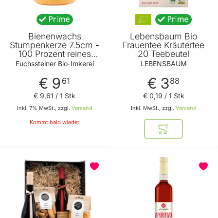
Bienenwachs
Lebensbaum Bio
Stumpenkerze 7.5cm -
Frauentee Kräutertee
100 Prozent reines
20 Teebeutel
Bienenwachs -
Fuchssteiner Bio-Imkerei
LEBENSBAUM
Verbreitet einen
€ 9
€ 3
angenehmen Duft von
61
88
Fuchssteiner Bio-
€ 9
,
61
/ 1 Stk
€ 0
,
19
/ 1 Stk
Imkerei
Inkl. 7% MwSt., zzgl.
Versand
Inkl. MwSt., zzgl.
Versand
Kommt bald wieder
In den Warenkor
BELIEBT