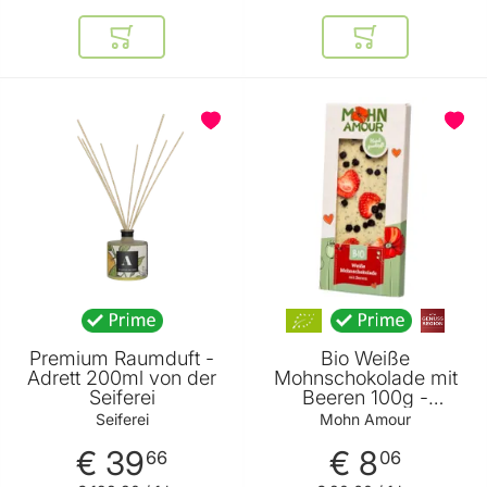
In den Warenkorb
In den Warenkor
BELIEBT
Premium Raumduft -
Bio Weiße
Adrett 200ml von der
Mohnschokolade mit
Seiferei
Beeren 100g -
Handgemachte Weiße
Seiferei
Mohn Amour
Mohnschokolade mit
€ 39
€ 8
Beeren von Mohn
66
06
Amour