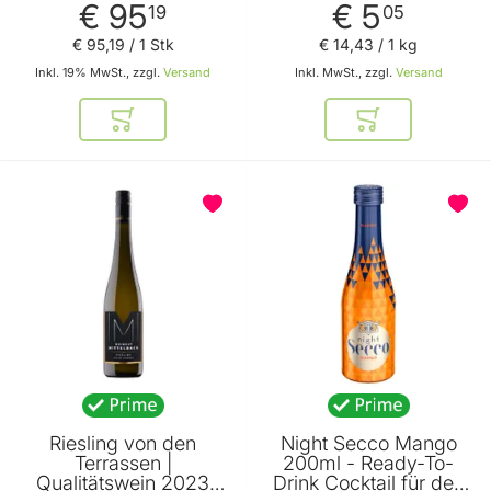
€ 95
€ 5
bestickt mit Karotte -
19
05
Rote Rübe - Radischen
€ 95
,
19
/ 1 Stk
€ 14
,
43
/ 1 kg
Inkl. 19% MwSt., zzgl.
Versand
Inkl. MwSt., zzgl.
Versand
In den Warenkorb
In den Warenkor
BELIEBT
Riesling von den
Night Secco Mango
Terrassen |
200ml - Ready-To-
Qualitätswein 2023
Drink Cocktail für den