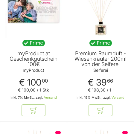
myProduct.at
Premium Raumduft -
Geschenkgutschein
Wiesenkräuter 200ml
100€
von der Seiferei
myProduct
Seiferei
€ 100
€ 39
00
66
€ 100
,
00
/ 1 Stk
€ 198
,
30
/ 1 l
Inkl. 7% MwSt., zzgl.
Versand
Inkl. 19% MwSt., zzgl.
Versand
In den Warenkorb
In den Warenkor