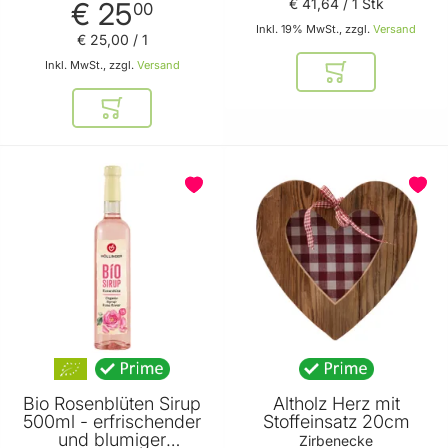
€ 41
,
64
/ 1 Stk
€ 25
00
Inkl. 19% MwSt., zzgl.
Versand
€ 25
,
00
/ 1
Inkl. MwSt., zzgl.
Versand
In den Warenkor
In den Warenkorb
BELIEBT
Bio Rosenblüten Sirup
Altholz Herz mit
500ml - erfrischender
Stoffeinsatz 20cm
und blumiger
Zirbenecke