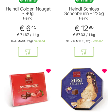
Heindl Golden Nougat
Heindl Schloss
- 90g
Schönbrunn - 225g
Heindl
Heindl
€ 6
€ 12
45
90
€ 71
,
67
/ 1 kg
€ 57
,
33
/ 1 kg
Inkl. MwSt., zzgl.
Versand
Inkl. 7% MwSt., zzgl.
Versand
In den Warenkorb
In den Warenkor
BELIEBT