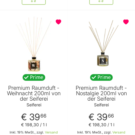
In den Warenkorb
In den Warenkor
BELIEBT
Premium Raumduft -
Premium Raumduft -
Weihnacht 200ml von
Nostalgie 200ml von
der Seiferei
der Seiferei
Seiferei
Seiferei
€ 39
€ 39
66
66
€ 198
,
30
/ 1 l
€ 198
,
30
/ 1 l
Inkl. 19% MwSt., zzgl.
Versand
Inkl. 19% MwSt., zzgl.
Versand