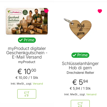
BELIEBT
BELIEBT
myProduct digitaler
Geschenkgutschein -
E-Mail Versand
myProduct
Schlüsselanhänger
Hob di gern
€ 10
00
Drechslerei Reiter
€ 10
,
00
/ 1 Stk
€ 5
94
Inkl. MwSt., zzgl.
Versand
€ 5
,
94
/ 1 Stk
Inkl. MwSt., zzgl.
Versand
In den Warenkorb
In den Warenkor