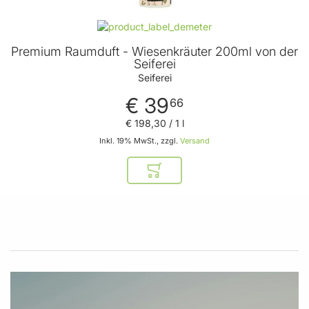
Premium Raumduft - Wiesenkräuter 200ml von der
Seiferei
Seiferei
€ 39
66
€ 198
,
30
/ 1 l
Inkl. 19% MwSt., zzgl.
Versand
In den Warenkorb