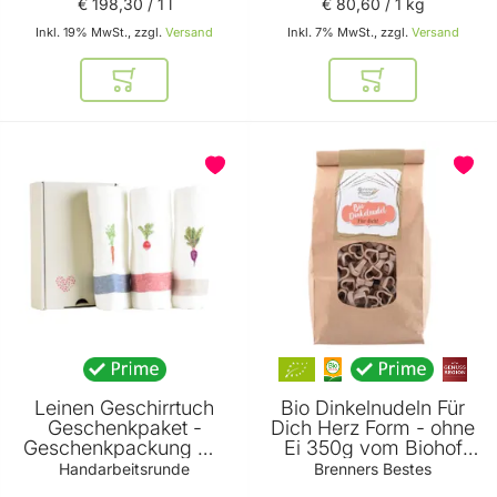
€ 198
,
30
/ 1 l
€ 80
,
60
/ 1 kg
Inkl. 19% MwSt., zzgl.
Versand
Inkl. 7% MwSt., zzgl.
Versand
In den Warenkorb
In den Warenkor
BELIEBT
Leinen Geschirrtuch
Bio Dinkelnudeln Für
Geschenkpaket -
Dich Herz Form - ohne
Geschenkpackung mit
Ei 350g vom Biohof
3 hochwertigen Leinen
Brenner
Handarbeitsrunde
Brenners Bestes
Geschirrtüchern -