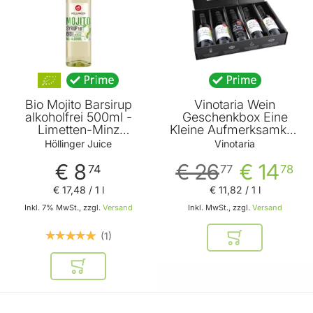
Bio Mojito Barsirup
Vinotaria Wein
alkoholfrei 500ml -
Geschenkbox Eine
Limetten-Minz
Kleine Aufmerksamkeit
Geschmack - perfekt
5 x 250ml -
Höllinger Juice
Vinotaria
für alkoholfreie
Geschenkidee für
€ 8
€ 26
€ 14
Cocktails von Höllinger
Weinliebhaber
74
77
78
Juice
€ 17
,
48
/ 1 l
€ 11
,
82
/ 1 l
Inkl. 7% MwSt., zzgl.
Versand
Inkl. MwSt., zzgl.
Versand
1
In den Warenkor
In den Warenkorb