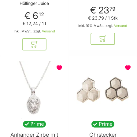
Geschmack - perfekt
Höllinger Juice
€ 23
zum Mixen - Sirup in
79
€ 6
der Glasflasche von
12
€ 23
,
79
/ 1 Stk
Höllinger Juice
€ 12
,
24
/ 1 l
Inkl. 19% MwSt., zzgl.
Versand
Inkl. MwSt., zzgl.
Versand
In den Warenkor
In den Warenkorb
BELIEBT
Anhänger Zirbe mit
Ohrstecker