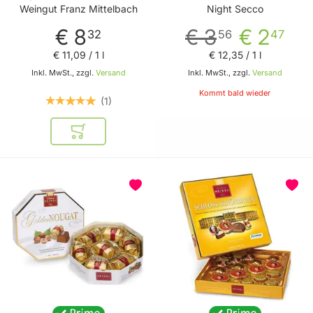
750ml - Weißwein von
perfekten Start in die
Weingut Franz Mittelbach
Night Secco
Weingut Franz
Nacht - Prickelnd-
€ 8
€ 3
€ 2
Mittelbach
fruchtiger Genuss von
32
56
47
NightSecco
€ 11
,
09
/ 1 l
€ 12
,
35
/ 1 l
Inkl. MwSt., zzgl.
Versand
Inkl. MwSt., zzgl.
Versand
Kommt bald wieder
1
In den Warenkorb
BELIEBT