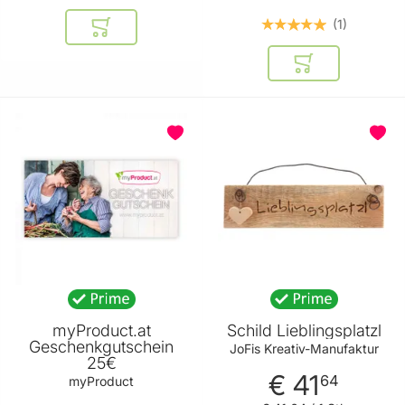
1
In den Warenkorb
In den Warenkor
BELIEBT
BELIEBT
myProduct.at
Schild Lieblingsplatzl
Geschenkgutschein
JoFis Kreativ-Manufaktur
25€
€ 41
64
myProduct