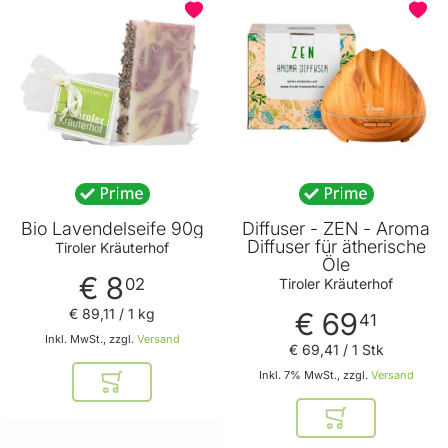
Bio Lavendelseife 90g
Diffuser - ZEN - Aroma
Diffuser für ätherische
Tiroler Kräuterhof
Öle
€ 8
02
Tiroler Kräuterhof
€ 89
,
11
/ 1 kg
€ 69
41
Inkl. MwSt., zzgl.
Versand
€ 69
,
41
/ 1 Stk
Inkl. 7% MwSt., zzgl.
Versand
In den Warenkorb
In den Warenkor