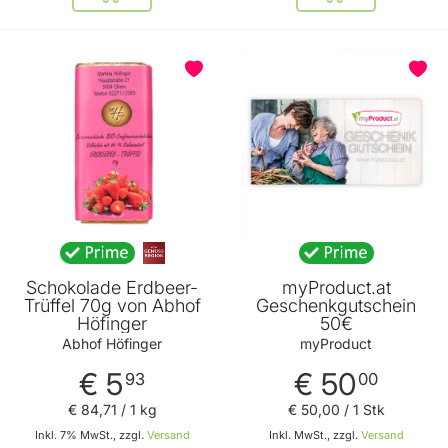
BELIEBT
Schokolade Erdbeer-
myProduct.at
Trüffel 70g von Abhof
Geschenkgutschein
Höfinger
50€
Abhof Höfinger
myProduct
€ 5
€ 50
93
00
€ 84
,
71
/ 1 kg
€ 50
,
00
/ 1 Stk
Inkl. 7% MwSt., zzgl.
Versand
Inkl. MwSt., zzgl.
Versand