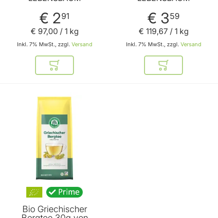
€ 2
€ 3
91
59
€ 97
,
00
/ 1 kg
€ 119
,
67
/ 1 kg
Inkl. 7% MwSt., zzgl.
Versand
Inkl. 7% MwSt., zzgl.
Versand
In den Warenkorb
In den Warenkor
Bio Griechischer
Bergtee 30g von