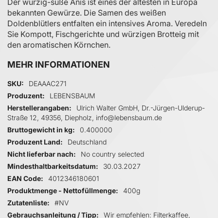
Der würzig-süße Anis ist eines der ältesten in Europa
bekannten Gewürze. Die Samen des weißen
Doldenblütlers entfalten ein intensives Aroma. Veredeln
Sie Kompott, Fischgerichte und würzigen Brotteig mit
den aromatischen Körnchen.
MEHR INFORMATIONEN
Mehr Informationen
SKU
DEAAAC271
Produzent
LEBENSBAUM
Herstellerangaben
Ulrich Walter GmbH, Dr.-Jürgen-Ulderup-
Straße 12, 49356, Diepholz, info@lebensbaum.de
Bruttogewicht in kg
0.400000
Produzent Land
Deutschland
Nicht lieferbar nach
No country selected
Mindesthaltbarkeitsdatum
30.03.2027
EAN Code
4012346180601
Produktmenge - Nettofüllmenge
400g
Zutatenliste
#NV
Gebrauchsanleitung / Tipp
Wir empfehlen: Filterkaffee,