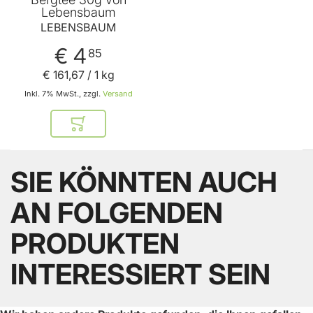
Lebensbaum
LEBENSBAUM
€ 4
85
€ 161
,
67
/ 1 kg
Inkl. 7% MwSt., zzgl.
Versand
In den Warenkorb
SIE KÖNNTEN AUCH
AN FOLGENDEN
PRODUKTEN
INTERESSIERT SEIN