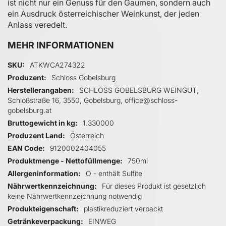
ist nicht nur ein Genuss für den Gaumen, sondern auch
ein Ausdruck österreichischer Weinkunst, der jeden
Anlass veredelt.
MEHR INFORMATIONEN
Mehr Informationen
SKU
ATKWCA274322
Produzent
Schloss Gobelsburg
Herstellerangaben
SCHLOSS GOBELSBURG WEINGUT,
Schloßstraße 16, 3550, Gobelsburg, office@schloss-
gobelsburg.at
Bruttogewicht in kg
1.330000
Produzent Land
Österreich
EAN Code
9120002404055
Produktmenge - Nettofüllmenge
750ml
Allergeninformation
O - enthält Sulfite
Nährwertkennzeichnung
Für dieses Produkt ist gesetzlich
keine Nährwertkennzeichnung notwendig
Produkteigenschaft
plastikreduziert verpackt
Getränkeverpackung
EINWEG