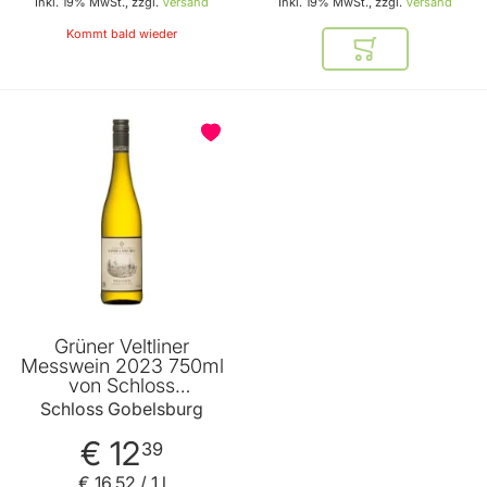
Inkl. 19% MwSt., zzgl.
Versand
Inkl. 19% MwSt., zzgl.
Versand
Kommt bald wieder
In den Warenkor
Grüner Veltliner
Messwein 2023 750ml
von Schloss
Gobelsburg
Schloss Gobelsburg
€ 12
39
€ 16
,
52
/ 1 l