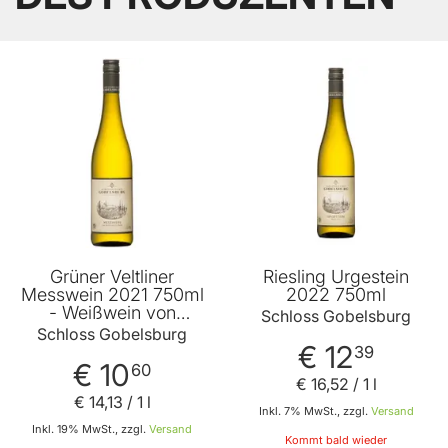
Grüner Veltliner
Riesling Urgestein
Messwein 2021 750ml
2022 750ml
- Weißwein von
Schloss Gobelsburg
Schloss Gobelsburg
Schloss Gobelsburg
€ 12
39
€ 10
60
€ 16
,
52
/ 1 l
€ 14
,
13
/ 1 l
Inkl. 7% MwSt., zzgl.
Versand
Inkl. 19% MwSt., zzgl.
Versand
Kommt bald wieder