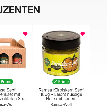
UZENTEN
sa Senf
Ramsa Kürbiskern Senf
enkset mit
180g - Leicht nussige
ialitäten 3 x
Note mit feinem
schenkidee für
Senfaroma - Steirische
sa-Wolf
Ramsa-Wolf