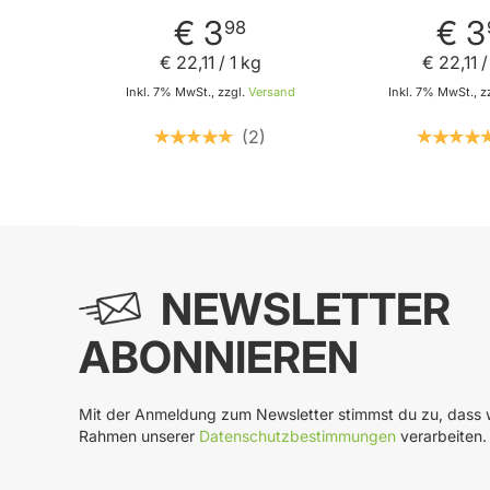
abgeschmeckt - Leicht
Genussfeuer
süßlicher Geschmack
Ramsa 
€ 3
€ 3
98
von Ramsa Wolf
€ 22
,
11
/ 1 kg
€ 22
,
11
/
Inkl. 7% MwSt., zzgl.
Versand
Inkl. 7% MwSt., z
2
In den Warenkorb
In
NEWSLETTER
ABONNIEREN
Mit der Anmeldung zum Newsletter stimmst du zu, dass w
Rahmen unserer
Datenschutzbestimmungen
verarbeiten.