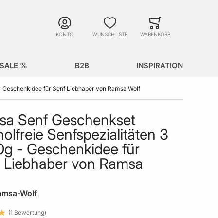
Suche
Minicart
Suche schließen
KONTO
WUNSCHLISTE
WARENKORB
SALE %
B2B
INSPIRATION
 - Geschenkidee für Senf Liebhaber von Ramsa Wolf
sa Senf Geschenkset
holfreie Senfspezialitäten 3
0g - Geschenkidee für
 Liebhaber von Ramsa
amsa-Wolf
1
Bewertung