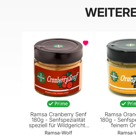
WEITER
Ramsa Cranberry Senf
Ramsa Oran
180g - Senfspezialität
180g - Senfspez
speziell für Wildgerichte
feinem O
und Pasteten
Geschmack - 
Ramsa-Wolf
Ramsa-