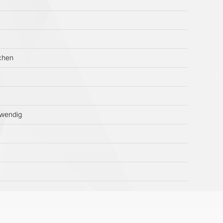
chen
twendig