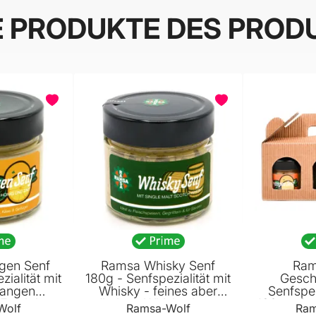
E PRODUKTE DES PROD
gen Senf
Ramsa Whisky Senf
Ram
ialität mit
180g - Senfspezialität mit
Gesch
rangen
Whisky - feines aber
Senfspez
Fruchtiges
würziges Whisky Aroma
180g - Ge
Wolf
Ramsa-Wolf
Ram