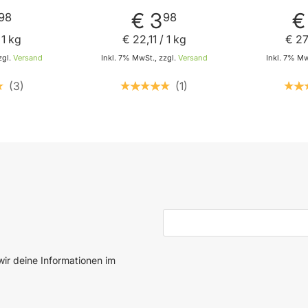
werk von
- Zum verfeinern von
Senf Li
Wolf
Gerichten von Ramsa
Ram
€ 3
€
98
98
Wolf
 1 kg
€ 22
,
11
/ 1 kg
€ 27
zgl.
Versand
Inkl. 7% MwSt., zzgl.
Versand
Inkl. 7% Mw
3
1
 den Warenkorb
In den Warenkorb
E-Mail-Adresse
ir deine Informationen im