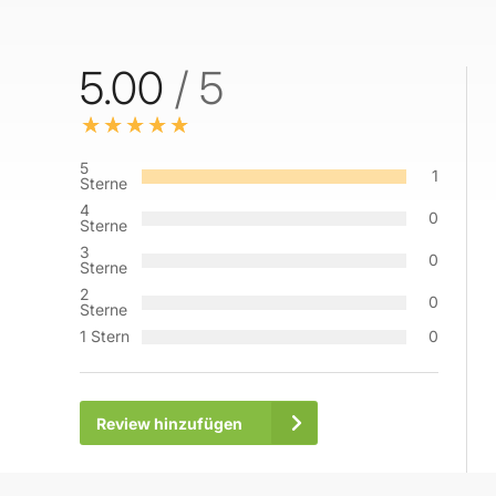
5.00
/ 5
5
1
Sterne
4
0
Sterne
3
0
Sterne
2
0
Sterne
1 Stern
0
Review hinzufügen