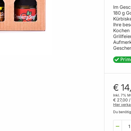
Im Gesch
180 g G
Kürbisk
Ihre be
Kochen 
Grillfei
Aufmerk
Geschenk
€ 14
Inkl. 7% M
€ 27,00
/
Hier verka
Du benöti