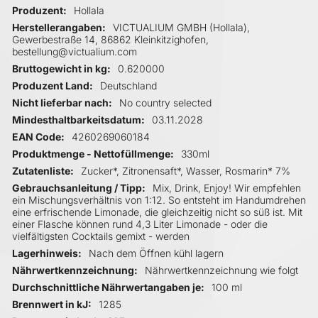
Produzent
Hollala
Herstellerangaben
VICTUALIUM GMBH (Hollala),
Gewerbestraße 14, 86862 Kleinkitzighofen,
bestellung@victualium.com
Bruttogewicht in kg
0.620000
Produzent Land
Deutschland
Nicht lieferbar nach
No country selected
Mindesthaltbarkeitsdatum
03.11.2028
EAN Code
4260269060184
Produktmenge - Nettofüllmenge
330ml
Zutatenliste
Zucker*, Zitronensaft*, Wasser, Rosmarin* 7%
Gebrauchsanleitung / Tipp
Mix, Drink, Enjoy! Wir empfehlen
ein Mischungsverhältnis von 1:12. So entsteht im Handumdrehen
eine erfrischende Limonade, die gleichzeitig nicht so süß ist. Mit
einer Flasche können rund 4,3 Liter Limonade - oder die
vielfältigsten Cocktails gemixt - werden
Lagerhinweis
Nach dem Öffnen kühl lagern
Nährwertkennzeichnung
Nährwertkennzeichnung wie folgt
Durchschnittliche Nährwertangaben je
100 ml
Brennwert in kJ
1285