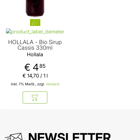
HOLLALA - Bio Sirup
Cassis 330ml
Hollala
€ 4
85
€ 14
,
70
/ 1 l
Inkl. 7% MwSt., zzgl.
Versand
In den Warenkorb
NEWSLETTER