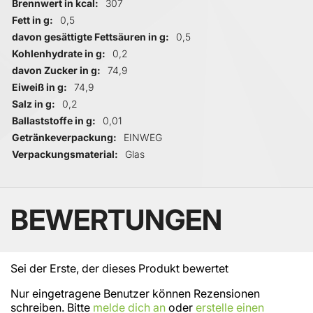
Brennwert in kcal
307
Fett in g
0,5
davon gesättigte Fettsäuren in g
0,5
Kohlenhydrate in g
0,2
davon Zucker in g
74,9
Eiweiß in g
74,9
Salz in g
0,2
Ballaststoffe in g
0,01
Getränkeverpackung
EINWEG
Verpackungsmaterial
Glas
BEWERTUNGEN
Sei der Erste, der dieses Produkt bewertet
Nur eingetragene Benutzer können Rezensionen
schreiben. Bitte
melde dich an
oder
erstelle einen