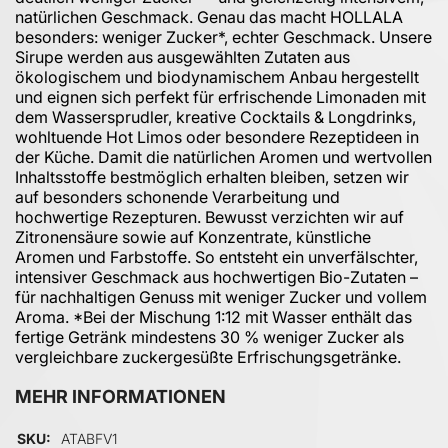
natürlichen Geschmack. Genau das macht HOLLALA
besonders: weniger Zucker*, echter Geschmack. Unsere
Sirupe werden aus ausgewählten Zutaten aus
ökologischem und biodynamischem Anbau hergestellt
und eignen sich perfekt für erfrischende Limonaden mit
dem Wassersprudler, kreative Cocktails & Longdrinks,
wohltuende Hot Limos oder besondere Rezeptideen in
der Küche. Damit die natürlichen Aromen und wertvollen
Inhaltsstoffe bestmöglich erhalten bleiben, setzen wir
auf besonders schonende Verarbeitung und
hochwertige Rezepturen. Bewusst verzichten wir auf
Zitronensäure sowie auf Konzentrate, künstliche
Aromen und Farbstoffe. So entsteht ein unverfälschter,
intensiver Geschmack aus hochwertigen Bio-Zutaten –
für nachhaltigen Genuss mit weniger Zucker und vollem
Aroma. *Bei der Mischung 1:12 mit Wasser enthält das
fertige Getränk mindestens 30 % weniger Zucker als
vergleichbare zuckergesüßte Erfrischungsgetränke.
MEHR INFORMATIONEN
Mehr Informationen
SKU
ATABFV1