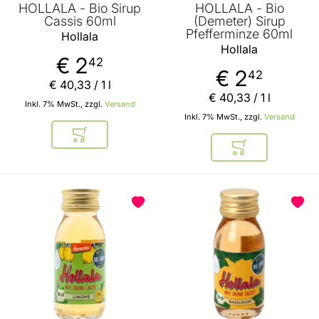
HOLLALA - Bio Sirup
HOLLALA - Bio
Cassis 60ml
(Demeter) Sirup
Pfefferminze 60ml
Hollala
Hollala
€ 2
42
€ 2
42
€ 40
,
33
/ 1 l
€ 40
,
33
/ 1 l
Inkl. 7% MwSt., zzgl.
Versand
Inkl. 7% MwSt., zzgl.
Versand
In den Warenkorb
In den Warenkor