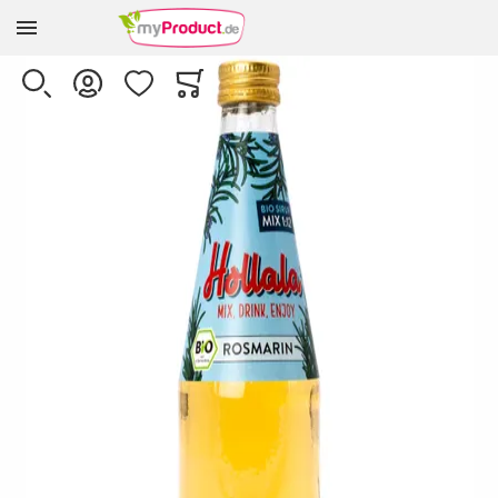
Zur Homepage
Skip to the end of the images gallery
SUCHE
KONTO
WUNSCHLISTE
WARENKORB
Minicart