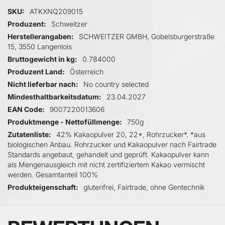
Mehr Informationen
SKU
ATKXNQ209015
Produzent
Schweitzer
Herstellerangaben
SCHWEITZER GMBH, Gobelsburgerstraße
15, 3550 Langenlois
Bruttogewicht in kg
0.784000
Produzent Land
Österreich
Nicht lieferbar nach
No country selected
Mindesthaltbarkeitsdatum
23.04.2027
EAN Code
9007220013606
Produktmenge - Nettofüllmenge
750g
Zutatenliste
42% Kakaopulver 20, 22*, Rohrzucker*. *aus
biologischen Anbau. Rohrzucker und Kakaopulver nach Fairtrade
Standards angebaut, gehandelt und geprüft. Kakaopulver kann
als Mengenausgleich mit nicht zertifiziertem Kakao vermischt
werden. Gesamtanteil 100%
Produkteigenschaft
glutenfrei, Fairtrade, ohne Gentechnik