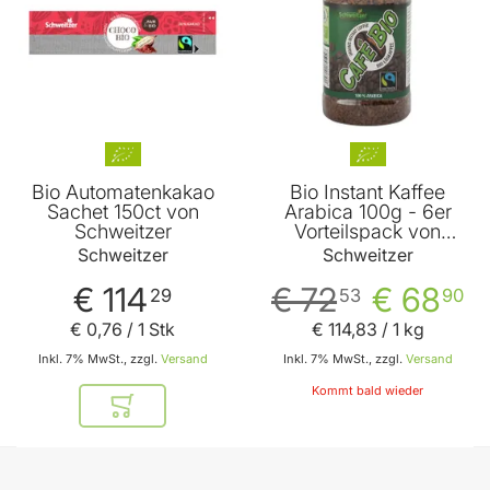
Bio Automatenkakao
Bio Instant Kaffee
Sachet 150ct von
Arabica 100g - 6er
Schweitzer
Vorteilspack von
Schweitzer
Schweitzer
Schweitzer
€ 114
€ 72
€ 68
29
53
90
€ 0
,
76
/ 1 Stk
€ 114
,
83
/ 1 kg
Inkl. 7% MwSt., zzgl.
Versand
Inkl. 7% MwSt., zzgl.
Versand
Kommt bald wieder
In den Warenkorb