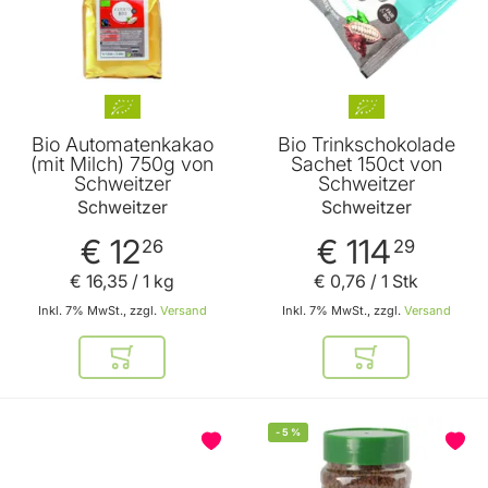
Bio Automatenkakao
Bio Trinkschokolade
(mit Milch) 750g von
Sachet 150ct von
Schweitzer
Schweitzer
Schweitzer
Schweitzer
€ 12
€ 114
26
29
€ 16
,
35
/ 1 kg
€ 0
,
76
/ 1 Stk
Inkl. 7% MwSt., zzgl.
Versand
Inkl. 7% MwSt., zzgl.
Versand
In den Warenkorb
In den Warenkor
-
5
%