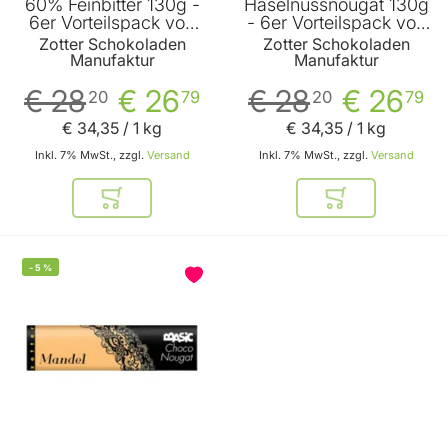
60% Feinbitter 130g -
Haselnussnougat 130g
6er Vorteilspack von
- 6er Vorteilspack von
Zotter
Zotter
Zotter Schokoladen
Zotter Schokoladen
Manufaktur
Manufaktur
€ 28
€ 26
€ 28
€ 26
20
79
20
79
€ 34
,
35
/ 1 kg
€ 34
,
35
/ 1 kg
Inkl. 7% MwSt., zzgl.
Versand
Inkl. 7% MwSt., zzgl.
Versand
In den Warenkorb
In den Warenkor
-
5
%