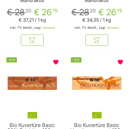
Manufaktur
Manufaktur
€ 28
€ 26
€ 28
€ 26
20
79
20
79
€ 37
,
21
/ 1 kg
€ 34
,
35
/ 1 kg
Inkl. 7% MwSt., zzgl.
Versand
Inkl. 7% MwSt., zzgl.
Versand
In den Warenkorb
In den Warenkor
-
5
%
-
5
%
Bio Kuvertüre Basic
Bio Kuvertüre Basic