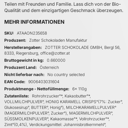
Teilen mit Freunden und Familie. Lass dich von der Bio-
Qualität und dem einzigartigen Geschmack überzeugen.
MEHR INFORMATIONEN
Mehr Informationen
SKU
ATAAON235658
Produzent
Zotter Schokoladen Manufaktur
Herstellerangaben
ZOTTER SCHOKOLADE GMBH, Bergl 56,
8333, Riegersburg, office@zotter.at
Bruttogewicht in kg
0.660000
Produzent Land
Österreich
Nicht lieferbar nach
No country selected
EAN Code
9006403031604
Produktmenge - Nettofüllmenge
6x 110g
Zutatenliste
Rohrohrzucker°*, Kakaobutter°*,
VOLLMILCHPULVER°, HONIG KARAMELL CRISPS°(7%: Zucker°,
Glukosesirup°, BUTTER°, Honig°), MILCHKARAMELLPULVER°
(MAGERMILCHPULVER°, Zucker°), MAGERMILCHPULVER°,
SÜSSMOLKENPULVER°, Kakaomasse°*, Vollrohrzucker°*,
Zimt°(0,4%), Verdickungsmittel: Johannisbrotkernmehl°,