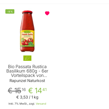
-
5
%
Bio Passata Rustica
Basilikum 680g - 6er
Vorteilspack von
Rapunzel
Rapunzel Naturkost
€ 15
€ 14
16
41
€ 3
,
53
/ 1 kg
Inkl. 7% MwSt., zzgl.
Versand