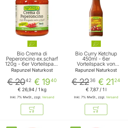
Bio Crema di
Bio Curry Ketchup
Peperoncino ex.scharf
450ml - 6er
120g - 6er Vorteilspack
Vorteilspack von
von Rapunzel
Rapunzel
Rapunzel Naturkost
Rapunzel Naturkost
€ 20
€ 19
€ 22
€ 21
42
40
36
24
€ 26
,
94
/ 1 kg
€ 7
,
87
/ 1 l
Inkl. 7% MwSt., zzgl.
Versand
Inkl. 7% MwSt., zzgl.
Versand
In den Warenkorb
In den Warenkor