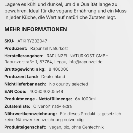
Lagere es kühl und dunkel, um die Qualität lange zu
bewahren. Ideal für die vegane Ernährung und ein Muss
in jeder Küche, die Wert auf natürliche Zutaten legt.
MEHR INFORMATIONEN
Mehr Informationen
SKU
ATKIRY232047
Produzent
Rapunzel Naturkost
Herstellerangaben
RAPUNZEL NATURKOST GMBH,
Rapunzelstraße 1, 87764, Legau, info@rapunzel.de
Bruttogewicht in kg
8.400000
Produzent Land
Deutschland
Nicht lieferbar nach
No country selected
EAN Code
4006040205548
Produktmenge - Nettofüllmenge
6x 1000ml
Zutatenliste
Olivenöl* nativ extra
Nährwertkennzeichnung
Für dieses Produkt ist gesetzlich
keine Nährwertkennzeichnung notwendig
Produkteigenschaft
vegan, bio, ohne Gentechnik