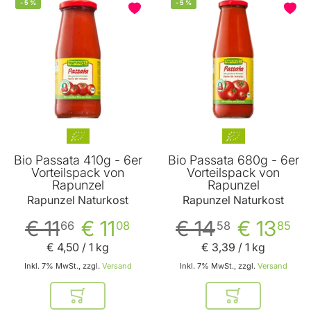
-
5
%
-
5
%
BELIEBT
Bio Passata 410g - 6er
Bio Passata 680g - 6er
Vorteilspack von
Vorteilspack von
Rapunzel
Rapunzel
Rapunzel Naturkost
Rapunzel Naturkost
€ 11
€ 11
€ 14
€ 13
66
08
58
85
€ 4
,
50
/ 1 kg
€ 3
,
39
/ 1 kg
Inkl. 7% MwSt., zzgl.
Versand
Inkl. 7% MwSt., zzgl.
Versand
In den Warenkorb
In den Warenkor