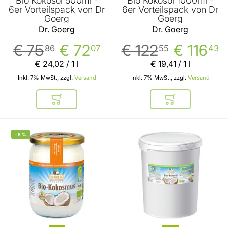
Bio Kokosöl 500ml -
Bio Kokosöl 1000ml -
6er Vorteilspack von Dr
6er Vorteilspack von Dr
Goerg
Goerg
Dr. Goerg
Dr. Goerg
€ 75
€ 72
€ 122
€ 116
86
07
55
43
€ 24
,
02
/ 1 l
€ 19
,
41
/ 1 l
Inkl. 7% MwSt., zzgl.
Versand
Inkl. 7% MwSt., zzgl.
Versand
In den Warenkorb
In den Warenkor
-
5
%