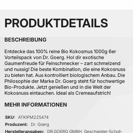
PRODUKTDETAILS
BESCHREIBUNG
Entdecke das 100% reine Bio Kokosmus 1000g 6er
Vorteilspack von Dr. Goerg. Hol dir exotische
Gaumenfreude für Feinschmecker – zart schmelzend
und nussig! Die beste Kombination, die eine Kokosnuss
zu bieten hat. Aus kontrolliert biologischem Anbau. Die
Philosophie der Marke Dr. Goerg steht für hochwertige
Bio-Produkte. Jetzt genießen und in die Welt der
Kokosnuss eintauchen. Ideal als Cremeaufstrich!
MEHR INFORMATIONEN
Mehr Informationen
SKU
ATKIPM225474
Produzent
Dr. Goerg
Herstellerangaben
DR.GOERG GMBH, Geschwister-Scholl-