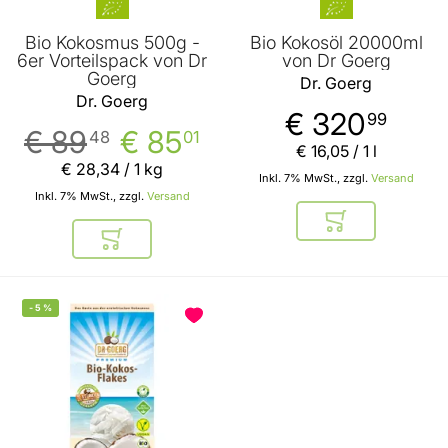
Bio Kokosmus 500g -
Bio Kokosöl 20000ml
6er Vorteilspack von Dr
von Dr Goerg
Goerg
Dr. Goerg
Dr. Goerg
€ 320
99
€ 89
€ 85
48
01
€ 16
,
05
/ 1 l
€ 28
,
34
/ 1 kg
Inkl. 7% MwSt., zzgl.
Versand
Inkl. 7% MwSt., zzgl.
Versand
In den Warenkor
In den Warenkorb
-
5
%