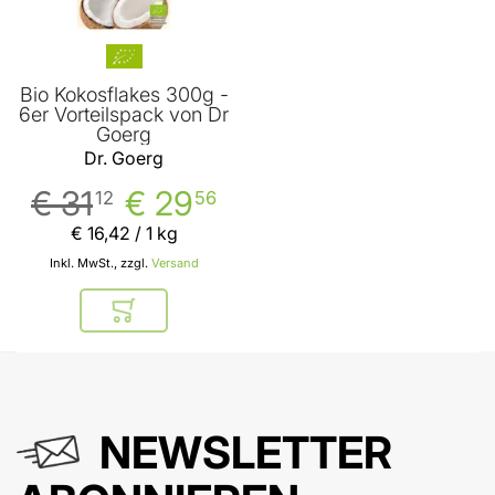
Bio Kokosflakes 300g -
6er Vorteilspack von Dr
Goerg
Dr. Goerg
€ 31
€ 29
12
56
€ 16
,
42
/ 1 kg
Inkl. MwSt., zzgl.
Versand
In den Warenkorb
NEWSLETTER