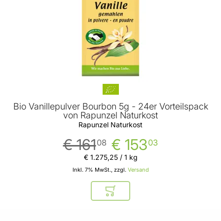
Bio Vanillepulver Bourbon 5g - 24er Vorteilspack
von Rapunzel Naturkost
Rapunzel Naturkost
€ 161
€ 153
08
03
€ 1.275
,
25
/ 1 kg
Inkl. 7% MwSt., zzgl.
Versand
In den Warenkorb