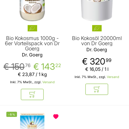
Bio Kokosmus 1000g -
Bio Kokosöl 20000ml
6er Vorteilspack von Dr
von Dr Goerg
Goerg
Dr. Goerg
Dr. Goerg
€ 320
99
€ 150
€ 143
76
22
€ 16
,
05
/ 1 l
€ 23
,
87
/ 1 kg
Inkl. 7% MwSt., zzgl.
Versand
Inkl. 7% MwSt., zzgl.
Versand
In den Warenkor
In den Warenkorb
-
5
%