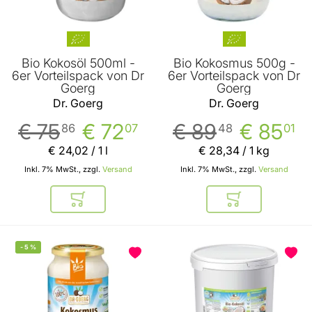
Bio Kokosöl 500ml -
Bio Kokosmus 500g -
6er Vorteilspack von Dr
6er Vorteilspack von Dr
Goerg
Goerg
Dr. Goerg
Dr. Goerg
€ 75
€ 72
€ 89
€ 85
86
07
48
01
€ 24
,
02
/ 1 l
€ 28
,
34
/ 1 kg
Inkl. 7% MwSt., zzgl.
Versand
Inkl. 7% MwSt., zzgl.
Versand
In den Warenkorb
In den Warenkor
-
5
%