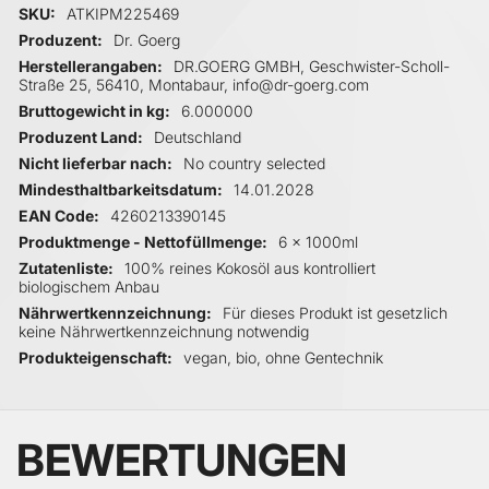
Mehr Informationen
SKU
ATKIPM225469
Produzent
Dr. Goerg
Herstellerangaben
DR.GOERG GMBH, Geschwister-Scholl-
Straße 25, 56410, Montabaur, info@dr-goerg.com
Bruttogewicht in kg
6.000000
Produzent Land
Deutschland
Nicht lieferbar nach
No country selected
Mindesthaltbarkeitsdatum
14.01.2028
EAN Code
4260213390145
Produktmenge - Nettofüllmenge
6 x 1000ml
Zutatenliste
100% reines Kokosöl aus kontrolliert
biologischem Anbau
Nährwertkennzeichnung
Für dieses Produkt ist gesetzlich
keine Nährwertkennzeichnung notwendig
Produkteigenschaft
vegan, bio, ohne Gentechnik
BEWERTUNGEN