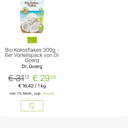
Bio Kokosflakes 300g -
6er Vorteilspack von Dr
Goerg
Dr. Goerg
€ 31
€ 29
12
56
€ 16
,
42
/ 1 kg
Inkl. 7% MwSt., zzgl.
Versand
In den Warenkorb