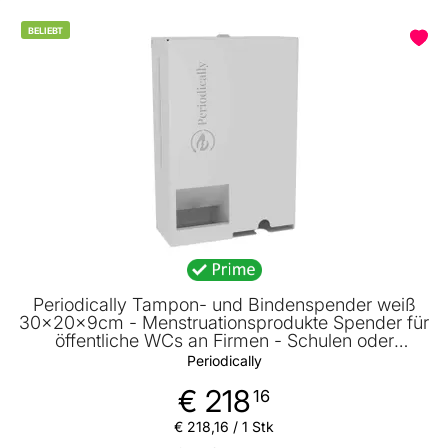
BELIEBT
Periodically Tampon- und Bindenspender weiß
30x20x9cm - Menstruationsprodukte Spender für
öffentliche WCs an Firmen - Schulen oder
Universitäten
Periodically
€ 218
16
€ 218
,
16
/ 1 Stk