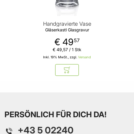
Handgravierte Vase
Gläserkastl Glasgravur
€ 49
57
€ 49
,
57
/ 1 Stk
Inkl. 19% MwSt., zzgl.
Versand
In den Warenkorb
PERSÖNLICH FÜR DICH DA!
+43 5 02240