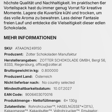
höchste Qualität und Nachhaltigkeit. Im praktischen 6er
Vorteilspack hast du immer genug Vorrat für kreative
Momente. Lagere die Kuvertüre kühl und trocken, um
das volle Aroma zu bewahren. Lass deiner Fantasie
freien Lauf und entdecke die Vielseitigkeit dieser edlen
Schokolade.
MEHR INFORMATIONEN
Mehr Informationen
SKU
ATAAON249150
Produzent
Zotter Schokoladen Manufaktur
Herstellerangaben
ZOTTER SCHOKOLADE GMBH, Bergl 56,
8333, Riegersburg, office@zotter.at
Bruttogewicht in kg
0.800000
Produzent Land
Österreich
Nicht lieferbar nach
No country selected
Mindesthaltbarkeitsdatum
10.07.2027
EAN Code
9006403070016
Produktmenge - Nettofüllmenge
6x 130g
Zutatenliste
Rohrohrzucker°*, HASELNÜSSE°*(31%),
Kakaomasse°*, Kakaobutter°*, Vollrohrzucker°*, Emulgator: