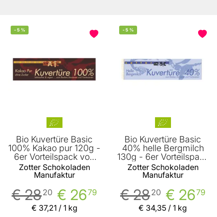
-
5
%
-
5
%
Bio Kuvertüre Basic
Bio Kuvertüre Basic
100% Kakao pur 120g -
40% helle Bergmilch
6er Vorteilspack von
130g - 6er Vorteilspack
Zotter
von Zotter
Zotter Schokoladen
Zotter Schokoladen
Manufaktur
Manufaktur
€ 28
€ 26
€ 28
€ 26
20
79
20
79
€ 37
,
21
/ 1 kg
€ 34
,
35
/ 1 kg