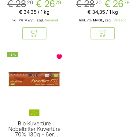
€ 28
€ 26
€ 28
€ 26
20
79
20
79
€ 34
,
35
/ 1 kg
€ 34
,
35
/ 1 kg
Inkl. 7% MwSt., zzgl.
Versand
Inkl. 7% MwSt., zzgl.
Versand
In den Warenkorb
In den Warenkor
-
5
%
BELIEBT
Bio Kuvertüre
Nobelbitter Kuvertüre
70% 130g - 6er