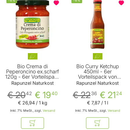
-
5
%
-
5
%
Bio Crema di
Bio Curry Ketchup
Peperoncino ex.scharf
450ml - 6er
120g - 6er Vorteilspack
Vorteilspack von
von Rapunzel
Rapunzel
Rapunzel Naturkost
Rapunzel Naturkost
€ 20
€ 19
€ 22
€ 21
42
40
36
24
€ 26
,
94
/ 1 kg
€ 7
,
87
/ 1 l
Inkl. 7% MwSt., zzgl.
Versand
Inkl. 7% MwSt., zzgl.
Versand
In den Warenkorb
In den Warenkor