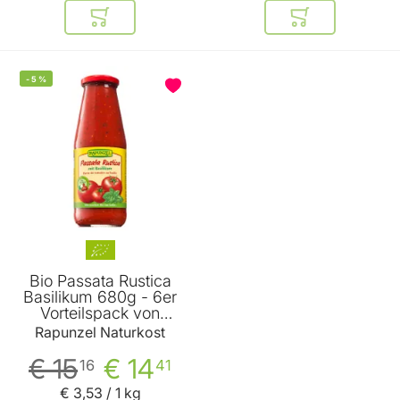
In den Warenkorb
In den Warenkor
-
5
%
Bio Passata Rustica
Basilikum 680g - 6er
Vorteilspack von
Rapunzel
Rapunzel Naturkost
€ 15
€ 14
16
41
€ 3
,
53
/ 1 kg