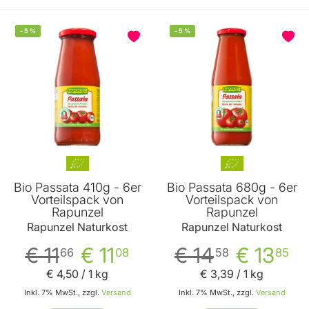
-
5
%
-
5
%
BELIEBT
Bio Passata 410g - 6er
Bio Passata 680g - 6er
Vorteilspack von
Vorteilspack von
Rapunzel
Rapunzel
Rapunzel Naturkost
Rapunzel Naturkost
€ 11
€ 11
€ 14
€ 13
66
08
58
85
€ 4
,
50
/ 1 kg
€ 3
,
39
/ 1 kg
Inkl. 7% MwSt., zzgl.
Versand
Inkl. 7% MwSt., zzgl.
Versand