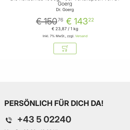
Goerg
Dr. Goerg
€ 150
€ 143
76
22
€ 23
,
87
/ 1 kg
Inkl. 7% MwSt., zzgl.
Versand
In den Warenkorb
PERSÖNLICH FÜR DICH DA!
+43 5 02240