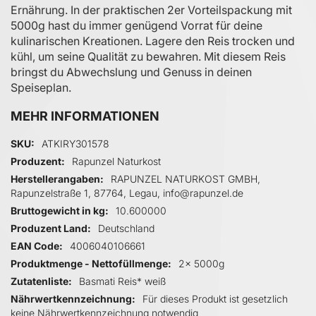
Ernährung. In der praktischen 2er Vorteilspackung mit
5000g hast du immer genügend Vorrat für deine
kulinarischen Kreationen. Lagere den Reis trocken und
kühl, um seine Qualität zu bewahren. Mit diesem Reis
bringst du Abwechslung und Genuss in deinen
Speiseplan.
MEHR INFORMATIONEN
Mehr Informationen
SKU
ATKIRY301578
Produzent
Rapunzel Naturkost
Herstellerangaben
RAPUNZEL NATURKOST GMBH,
Rapunzelstraße 1, 87764, Legau, info@rapunzel.de
Bruttogewicht in kg
10.600000
Produzent Land
Deutschland
EAN Code
4006040106661
Produktmenge - Nettofüllmenge
2x 5000g
Zutatenliste
Basmati Reis* weiß
Nährwertkennzeichnung
Für dieses Produkt ist gesetzlich
keine Nährwertkennzeichnung notwendig