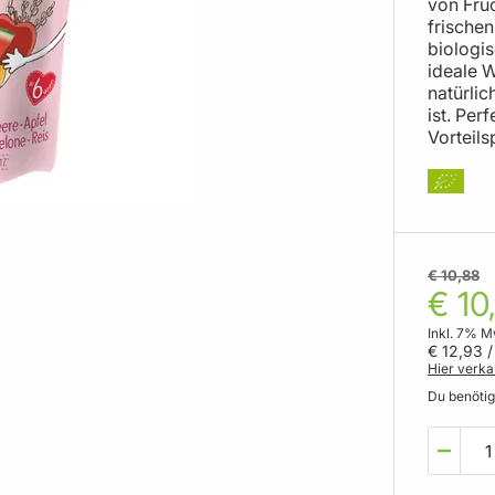
von Fruc
frischen
biologi
ideale 
natürli
ist. Per
Vorteils
€ 10,88
€ 10
Inkl. 7% M
€ 12,93
/
Hier verka
Du benöti