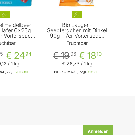
el Heidelbeer
Bio Laugen-
Hafer 6x23g
Seepferdchen mit Dinkel
r Vorteilspack
90g - 7er Vorteilspack
Fruchtbar
von Fruchtbar
uchtbar
Fruchtbar
€ 24
€ 19
€ 18
5
94
06
10
0
,
12
/ 1 kg
€ 28
,
73
/ 1 kg
St., zzgl.
Versand
Inkl. 7% MwSt., zzgl.
Versand
In den Warenkorb
In den Warenkorb