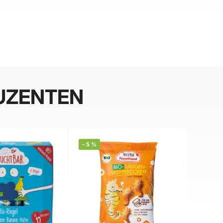
UZENTEN
-
5
%
BELIEBT