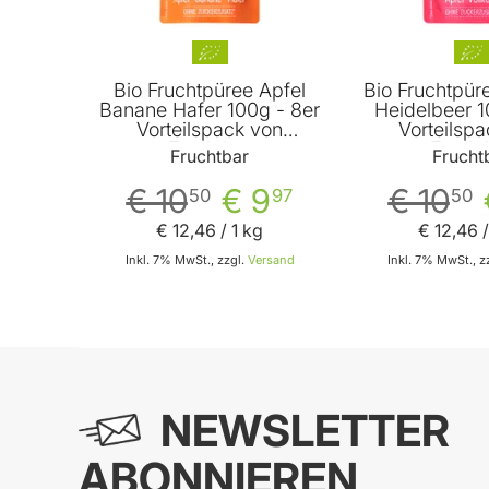
Bio Fruchtpüree Apfel
Bio Fruchtpür
Banane Hafer 100g - 8er
Heidelbeer 1
Vorteilspack von
Vorteilsp
Fruchtbar
Frucht
Fruchtbar
Frucht
€ 10
€ 9
€ 10
50
97
50
€ 12
,
46
/ 1 kg
€ 12
,
46
/
Inkl. 7% MwSt., zzgl.
Versand
Inkl. 7% MwSt., z
In den Warenkorb
In
NEWSLETTER
ABONNIEREN