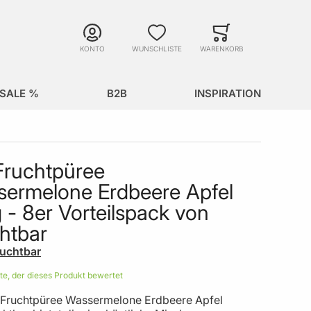
Suche
Minicart
Suche schließen
KONTO
WUNSCHLISTE
WARENKORB
SALE %
B2B
INSPIRATION
Fruchtpüree
ermelone Erdbeere Apfel
 - 8er Vorteilspack von
htbar
ruchtbar
ste, der dieses Produkt bewertet
 Fruchtpüree Wassermelone Erdbeere Apfel