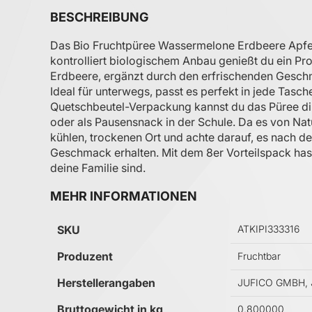
BESCHREIBUNG
Das Bio Fruchtpüree Wassermelone Erdbeere Apfel v
kontrolliert biologischem Anbau genießt du ein P
Erdbeere, ergänzt durch den erfrischenden Gesch
Ideal für unterwegs, passt es perfekt in jede Tasc
Quetschbeutel-Verpackung kannst du das Püree dire
oder als Pausensnack in der Schule. Da es von Natu
kühlen, trockenen Ort und achte darauf, es nach 
Geschmack erhalten. Mit dem 8er Vorteilspack hast
deine Familie sind.
MEHR INFORMATIONEN
Mehr Informationen
SKU
ATKIPI333316
Produzent
Fruchtbar
Herstellerangaben
JUFICO GMBH, Ju
Bruttogewicht in kg
0.800000