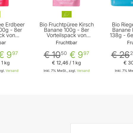
ee Erdbeer
Bio Fruchtpüree Kirsch
Bio Rieg
00g - 8er
Banane 100g - 8er
Banane 
ack von
Vorteilspack von
138g - 6e
bar
Fruchtbar
von 
bar
Fruchtbar
Fr
€ 9
€ 10
€ 9
€ 26
97
50
97
2
 1 kg
€ 12
,
46
/ 1 kg
€ 3
zgl.
Versand
Inkl. 7% MwSt., zzgl.
Versand
Inkl. 7% Mw
 den Warenkorb
In den Warenkorb
E-Mail-Adresse