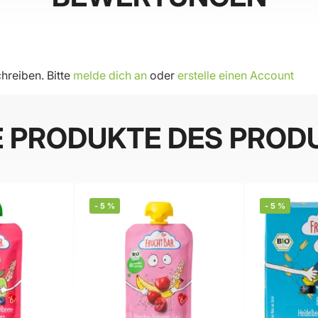
hreiben. Bitte
melde dich an
oder
erstelle einen Account
E PRODUKTE DES PROD
-
5
%
-
5
%