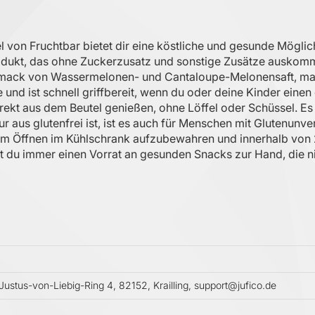
on Fruchtbar bietet dir eine köstliche und gesunde Möglichke
rodukt, das ohne Zuckerzusatz und sonstige Zusätze auskomm
mack von Wassermelonen- und Cantaloupe-Melonensaft, mach
he und ist schnell griffbereit, wenn du oder deine Kinder ei
kt aus dem Beutel genießen, ohne Löffel oder Schüssel. Es 
r aus glutenfrei ist, ist es auch für Menschen mit Glutenunv
dem Öffnen im Kühlschrank aufzubewahren und innerhalb von 2
 du immer einen Vorrat an gesunden Snacks zur Hand, die nic
stus-von-Liebig-Ring 4, 82152, Krailling, support@jufico.de