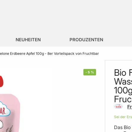
NEUHEITEN
PRODUZENTEN
lone Erdbeere Apfel 100g - 8er Vorteilspack von Fruchtbar
Bio 
-
5
%
Wass
100g
Fruc
F
Sei der Er
Das Bio