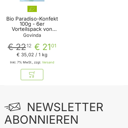
Bio Paradiso-Konfekt
100g - 6er
Vorteilspack von
Govinda
Govinda
€ 22
€ 21
12
01
€ 35
,
02
/ 1 kg
Inkl. 7% MwSt., zzgl.
Versand
In den Warenkorb
NEWSLETTER
ABONNIEREN