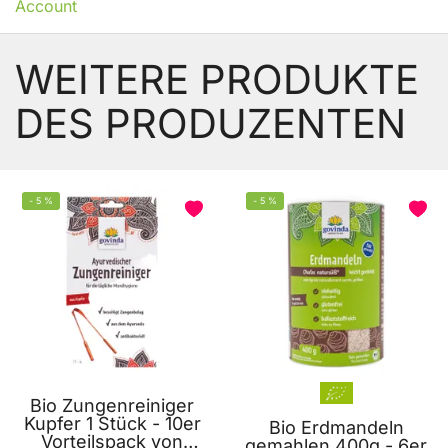
Account
WEITERE PRODUKTE
DES PRODUZENTEN
-
5
%
-
5
%
Bio Zungenreiniger
Kupfer 1 Stück - 10er
Bio Erdmandeln
Vorteilspack von
gemahlen 400g - 6er