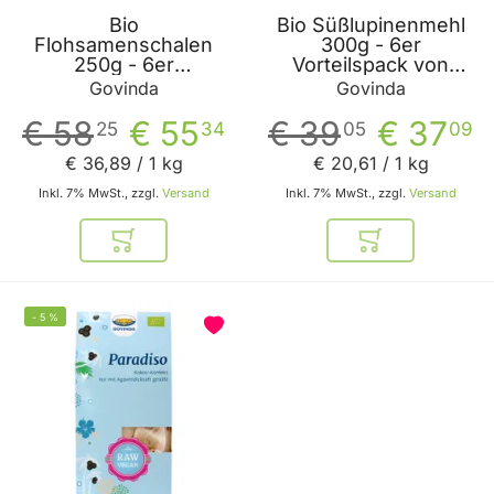
Bio
Bio Süßlupinenmehl
Flohsamenschalen
300g - 6er
250g - 6er
Vorteilspack von
Vorteilspack von
Govinda
Govinda
Govinda
Govinda
€ 58
€ 55
€ 39
€ 37
25
34
05
09
€ 36
,
89
/ 1 kg
€ 20
,
61
/ 1 kg
Inkl. 7% MwSt., zzgl.
Versand
Inkl. 7% MwSt., zzgl.
Versand
In den Warenkorb
In den Warenkor
-
5
%