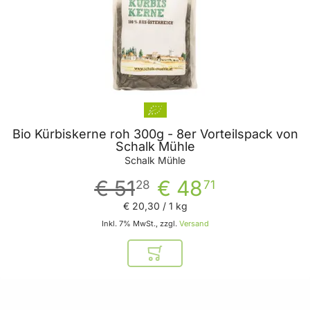
Bio Kürbiskerne roh 300g - 8er Vorteilspack von
Schalk Mühle
Schalk Mühle
€ 51
€ 48
28
71
€ 20
,
30
/ 1 kg
Inkl. 7% MwSt., zzgl.
Versand
In den Warenkorb