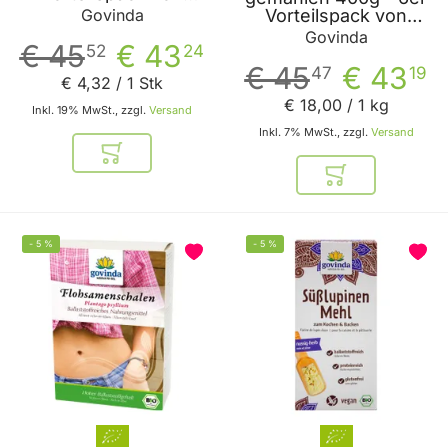
Govinda
Vorteilspack von
Govinda
Govinda
Govinda
€ 45
€ 43
52
24
€ 45
€ 43
47
19
€ 4
,
32
/ 1 Stk
€ 18
,
00
/ 1 kg
Inkl. 19% MwSt., zzgl.
Versand
Inkl. 7% MwSt., zzgl.
Versand
In den Warenkorb
In den Warenkor
-
5
%
-
5
%