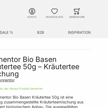
Suche
Minicart
Suche schließen
KONTO
WUNSCHLISTE
WARENKORB
SALE %
B2B
INSPIRATION
nentor Bio Basen
tertee 50g – Kräutertee
chung
onnentor
ste, der dieses Produkt bewertet
nentor Bio Basen Kräutertee 50g ist eine
tig zusammengestellte Kräuterteemischung aus
liert biologischem Anbau. Die ausgewählten