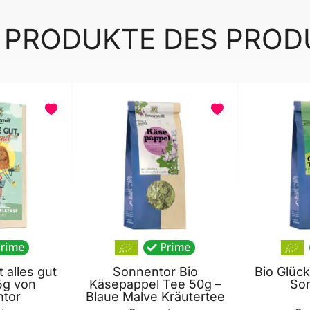
 PRODUKTE DES PRO
 alles gut
Sonnentor Bio
Bio Glüc
5g von
Käsepappel Tee 50g –
So
tor
Blaue Malve Kräutertee