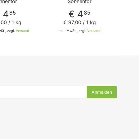
nnentor
Sonnentor
 4
€ 4
85
85
,
00
/ 1 kg
€ 97
,
00
/ 1 kg
St., zzgl.
Versand
Inkl. MwSt., zzgl.
Versand
In den Warenkorb
In den Warenkorb