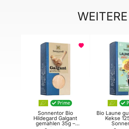
WEITERE
BELIEBT
Sonnentor Bio
Bio Laune gut
Hildegard Galgant
Kekse 12
gemahlen 35g –
Sonnen
Gewürzpulver