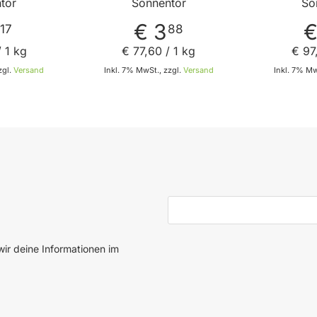
tor
Sonnentor
So
€ 3
€
17
88
 1 kg
€ 77
,
60
/ 1 kg
€ 97
zgl.
Versand
Inkl. 7% MwSt., zzgl.
Versand
Inkl. 7% Mw
 den Warenkorb
In den Warenkorb
E-Mail-Adresse
ir deine Informationen im