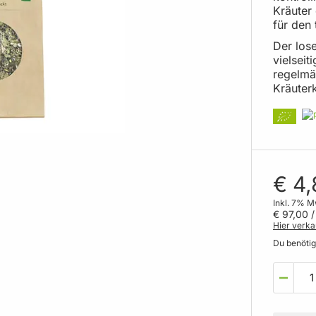
Kräuter
für den
Der lose
vielseit
regelmä
Kräuter
€ 4,
Inkl. 7% M
€ 97,00
/
Hier verka
Du benöti