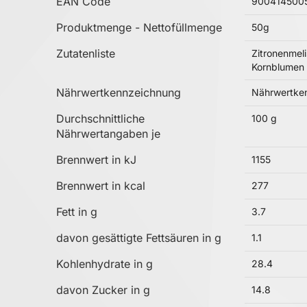
EAN Code
900414500
Produktmenge - Nettofüllmenge
50g
Zutatenliste
Zitronenmeli
Kornblumen 
Nährwertkennzeichnung
Nährwertken
Durchschnittliche
100 g
Nährwertangaben je
Brennwert in kJ
1155
Brennwert in kcal
277
Fett in g
3.7
davon gesättigte Fettsäuren in g
1.1
Kohlenhydrate in g
28.4
davon Zucker in g
14.8