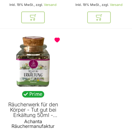
Inkl. 19% MwSt., zzgl.
Versand
Inkl. 19% MwSt., zzgl.
Versand
In den Warenkorb
In den Warenkor
Räucherwerk für den
Körper - Tut gut bei
Erkältung 50ml -
Räuchermischung von
Achanta
Achanta Räucherwelt
Räuchermanufaktur