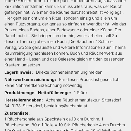
lüften (Fenster öffnen, nicht kippen – Innentüren auf, sodass eine
Zirkulation entstehen kann). Es muss alles raus, was der Rauch
gefangen hat. Wie man die Räume durchschreitet ist völlig egal.
Hier geht es nicht um ein Ritual sondern einzig und allein um
einen Putzvorgang, der genau so einfach anwendbar ist, wie das
Putzen eines Bodens, einer Badewanne oder einer Küche. Der
Rauch putzt – Sie bringen ihn dort hin, wo er arbeiten soll Zu
diesem Thema gibt es mein Buch „Die Räucherin“ Schirner
Verlag, wo Sie genaueste und weitere Informationen zum Thema
Raumreinigung nachlesen können. Buch und Räucherwerk aus
einer Hand – Lesen und das Gelesene gleich mit den passenden
Kräutern umsetzen
Lagerhinweis
Direkte Sonneneinstrahlung meiden
Nährwertkennzeichnung
Für dieses Produkt ist gesetzlich
keine Nährwertkennzeichnung notwendig
Produktmenge - Nettofüllmenge
1 Stück
Herstellerangaben
Achanta Räuchermanufaktur, Sittersdorf
34, 9133, Sittersdorf, bestellung@achanta.at
Zutatenliste
1 Räucherschale aus Speckstein ca.10 cm Durchm. 1
Räuchersand 80 g 1 Rolle = 10 Stk. Räucherkohle 4 cm Durchm.
1 9-Kräuter Reinigungsmischung in Cellophan 20 g1 Weihrauch