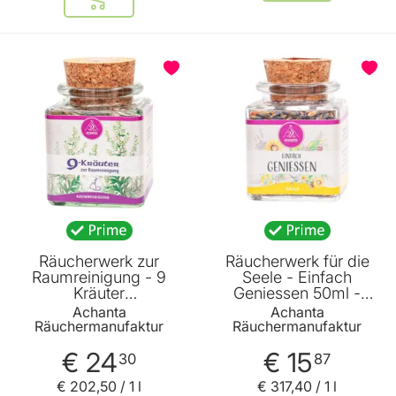
In den Warenkorb
BELIEBT
Räucherwerk zur
Räucherwerk für die
Raumreinigung - 9
Seele - Einfach
Kräuter
Geniessen 50ml -
Räuchermischung
Räuchermischung von
Achanta
Achanta
120ml -
Achanta Räucherwelt
Räuchermanufaktur
Räuchermanufaktur
Räuchermischung von
€ 24
€ 15
Achanta Räucherwelt
30
87
€ 202
,
50
/ 1 l
€ 317
,
40
/ 1 l