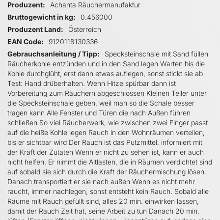
Produzent
Achanta Räuchermanufaktur
Bruttogewicht in kg
0.456000
Produzent Land
Österreich
EAN Code
9120118130336
Gebrauchsanleitung / Tipp
Specksteinschale mit Sand füllen
Räucherkohle entzünden und in den Sand legen Warten bis die
Kohle durchglüht, erst dann etwas auflegen, sonst stickt sie ab
Test: Hand drüberhalten. Wenn Hitze spürbar dann ist
Vorbereitung zum Räuchern abgeschlossen Kleinen Teller unter
die Specksteinschale geben, weil man so die Schale besser
tragen kann Alle Fenster und Türen die nach Außen führen
schließen So viel Räucherwerk, wie zwischen zwei Finger passt
auf die heiße Kohle legen Rauch in den Wohnräumen verteilen,
bis er sichtbar wird Der Rauch ist das Putzmittel, informiert mit
der Kraft der Zutaten Wenn er nicht zu sehen ist, kann er auch
nicht helfen. Er nimmt die Altlasten, die in Räumen verdichtet sind
auf sobald sie sich durch die Kraft der Räuchermischung lösen.
Danach transportiert er sie nach außen Wenn es nicht mehr
raucht, immer nachlegen, sonst entsteht kein Rauch. Sobald alle
Räume mit Rauch gefüllt sind, alles 20 min. einwirken lassen,
damit der Rauch Zeit hat, seine Arbeit zu tun Danach 20 min.