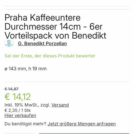
Skip to the beginning of the images gallery
Praha Kaffeeuntere
Durchmesser 14cm - 6er
Vorteilspack von Benedikt
G. Benedikt Porzellan
Sei der Erste, der dieses Produkt bewertet
ø 143 mm, h 19 mm
€ 14,87
€ 14,12
Inkl. 19% MwSt., zzgl.
Versand
€ 2,35
/ 1 Stk
Hier verkaufen
Du benötigst mehr?
Jetzt größere Mengen anfragen