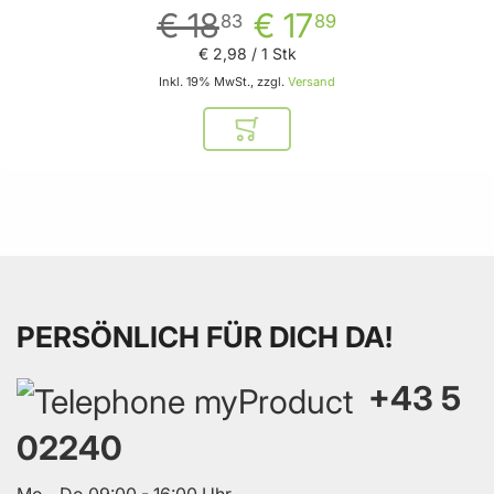
€ 18
€ 17
83
89
€ 2
,
98
/ 1 Stk
Inkl. 19% MwSt., zzgl.
Versand
In den Warenkorb
PERSÖNLICH FÜR DICH DA!
+43 5
02240