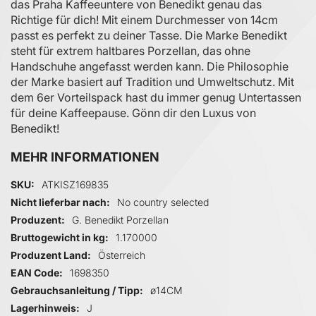
das Praha Kaffeeuntere von Benedikt genau das
Richtige für dich! Mit einem Durchmesser von 14cm
passt es perfekt zu deiner Tasse. Die Marke Benedikt
steht für extrem haltbares Porzellan, das ohne
Handschuhe angefasst werden kann. Die Philosophie
der Marke basiert auf Tradition und Umweltschutz. Mit
dem 6er Vorteilspack hast du immer genug Untertassen
für deine Kaffeepause. Gönn dir den Luxus von
Benedikt!
MEHR INFORMATIONEN
Mehr Informationen
SKU
ATKISZ169835
Nicht lieferbar nach
No country selected
Produzent
G. Benedikt Porzellan
Bruttogewicht in kg
1.170000
Produzent Land
Österreich
EAN Code
1698350
Gebrauchsanleitung / Tipp
ø14CM
Lagerhinweis
J