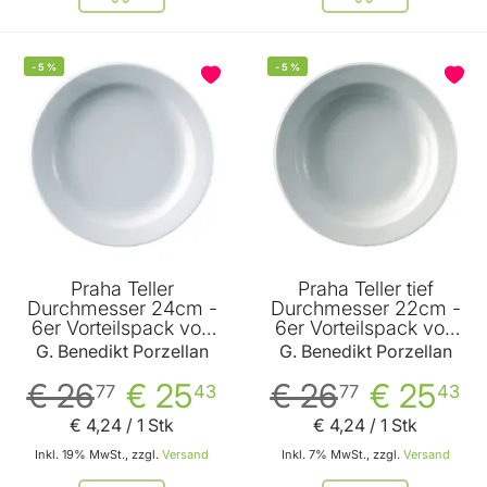
-
5
%
-
5
%
Praha Teller
Praha Teller tief
Durchmesser 24cm -
Durchmesser 22cm -
6er Vorteilspack von
6er Vorteilspack von
Benedikt
Benedikt
G. Benedikt Porzellan
G. Benedikt Porzellan
€ 26
€ 25
€ 26
€ 25
77
43
77
43
€ 4
,
24
/ 1 Stk
€ 4
,
24
/ 1 Stk
Inkl. 19% MwSt., zzgl.
Versand
Inkl. 7% MwSt., zzgl.
Versand