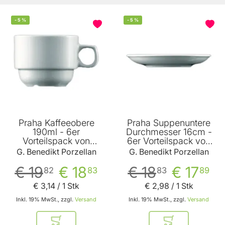
-
5
%
-
5
%
BELIEBT
Praha Kaffeeobere
Praha Suppenuntere
190ml - 6er
Durchmesser 16cm -
Vorteilspack von
6er Vorteilspack von
Benedikt
Benedikt
G. Benedikt Porzellan
G. Benedikt Porzellan
€ 19
€ 18
€ 18
€ 17
82
83
83
89
€ 3
,
14
/ 1 Stk
€ 2
,
98
/ 1 Stk
Inkl. 19% MwSt., zzgl.
Versand
Inkl. 19% MwSt., zzgl.
Versand
In den Warenkorb
In den Warenkor