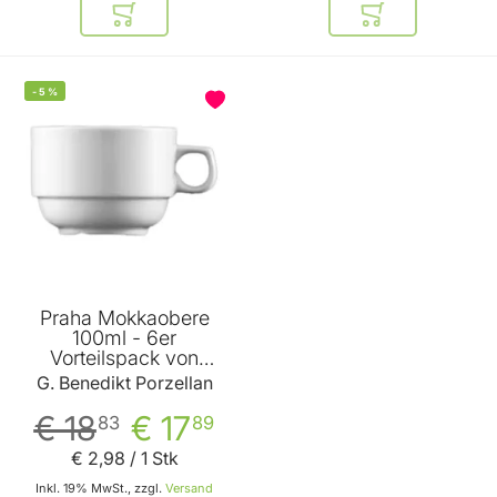
In den Warenkorb
In den Warenkor
-
5
%
Praha Mokkaobere
100ml - 6er
Vorteilspack von
Benedikt
G. Benedikt Porzellan
€ 18
€ 17
83
89
€ 2
,
98
/ 1 Stk
Inkl. 19% MwSt., zzgl.
Versand