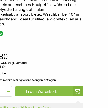
ür ein angenehmes Hautgefühl, während die
lyesterfüllung optimalen
keitsabtransport bietet. Waschbar bei 40° im
chgang. Ideal für stilvolle Wohntextilien aus
ch.
,80
MwSt., zzgl.
Versand
1 Stk
ufen
gst mehr?
Jetzt größere Mengen anfragen
In den Warenkorb
nell!
Nur mehr
30 Produkte
verfügbar!