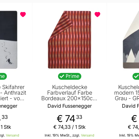
BELIEBT
 Skifahrer
Kuscheldecke
Kuschel
- Anthrazit
Farbverlauf Farbe
modern 1
iert - von
Bordeaux 200x150cm
Grau - GRS
enegger
von David Fussenegger
von Davi
enegger
David Fussenegger
David 
4
€ 74
€
33
33
 1 Stk
€ 74
,
33
/ 1 Stk
€ 74
,
zgl.
Versand
Inkl. 19% MwSt., zzgl.
Versand
Inkl. 19% Mw