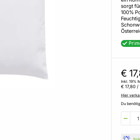
sorgt f
100% Po
Feuchtig
Schonwas
Österrei
€ 17
Inkl. 19% 
€ 17,80
/ 
Hier verka
Du benöti
Sch