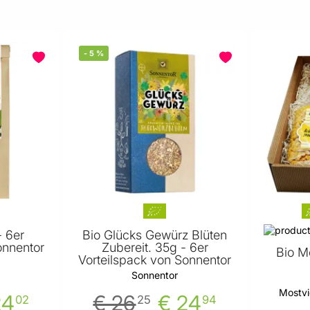
-
5
%
- 6er
Bio Glücks Gewürz Blüten
onnentor
Zubereit. 35g - 6er
Bio M
Vorteilspack von Sonnentor
Sonnentor
Mostvi
24
€ 26
€ 24
02
25
94