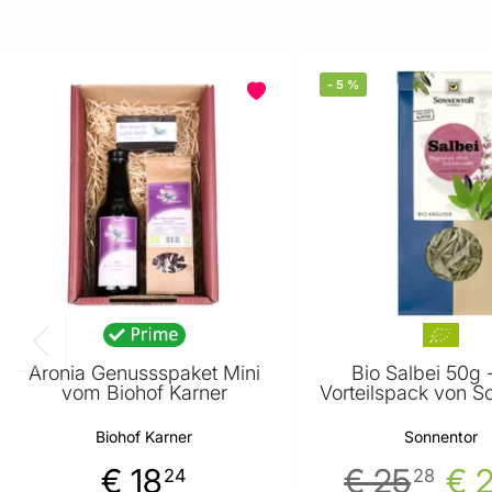
-
5
%
Aronia Genussspaket Mini
Bio Salbei 50g 
vom Biohof Karner
Vorteilspack von S
Biohof Karner
Sonnentor
€ 18
€ 25
€ 
24
28