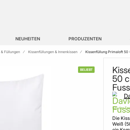
NEUHEITEN
PRODUZENTEN
n & Füllungen
Kissenfüllungen & Innenkissen
Kissenfüllung Primaloft 50
Kiss
BELIEBT
50 c
Fus
Da
Sei der Er
Die Kiss
Weiß (5
ein Kom