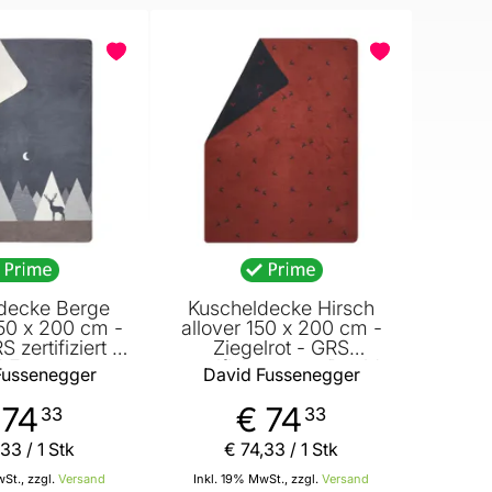
decke Berge
Kuscheldecke Hirsch
50 x 200 cm -
allover 150 x 200 cm -
 zertifiziert -
Ziegelrot - GRS
d Fussenegger
zertifiziert - von David
Fussenegger
David Fussenegger
Fussenegger
 74
€ 74
33
33
33
/ 1 Stk
€ 74
,
33
/ 1 Stk
St., zzgl.
Versand
Inkl. 19% MwSt., zzgl.
Versand