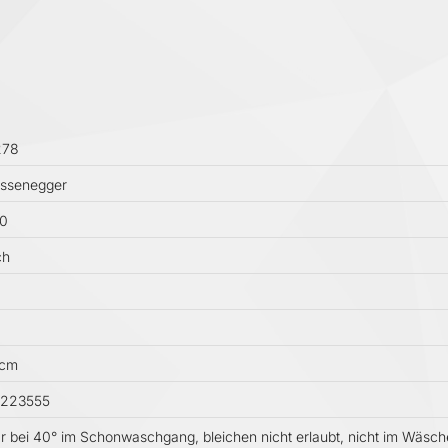
278
ussenegger
0
ch
 cm
3223555
 bei 40° im Schonwaschgang, bleichen nicht erlaubt, nicht im Wäsche