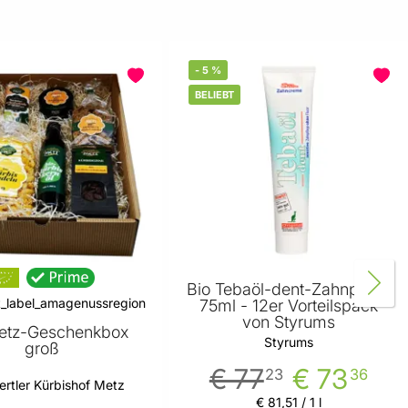
-
5
%
BELIEBT
Bio Tebaöl-dent-Zahnpasta
75ml - 12er Vorteilspack
von Styrums
etz-Geschenkbox
Styrums
groß
€ 77
€ 73
23
36
ertler Kürbishof Metz
€ 81
,
51
/ 1 l