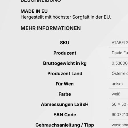
MADE IN EU
Hergestellt mit höchster Sorgfalt in der EU.
MEHR INFORMATIONEN
Mehr Informationen
SKU
ATABEL
Produzent
David F
Bruttogewicht in kg
0.53000
Produzent Land
Österrei
Für Wen
unisex
Farbe
weiß
Abmessungen LxBxH
50 x 50
EAN Code
900721
Gebrauchsanleitung / Tipp
waschbar