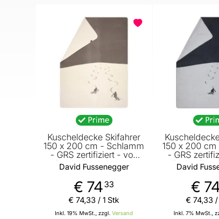
Kuscheldecke Skifahrer
Kuscheldecke
150 x 200 cm - Schlamm
150 x 200 cm 
- GRS zertifiziert - von
- GRS zertifiz
David Fussenegger
David Fuss
David Fussenegger
David Fuss
€ 74
€ 7
33
€ 74
,
33
/ 1 Stk
€ 74
,
33
/
Inkl. 19% MwSt., zzgl.
Versand
Inkl. 7% MwSt., z