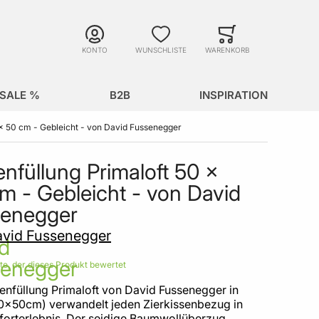
Suche
Minicart
Suche schließen
KONTO
WUNSCHLISTE
WARENKORB
SALE %
B2B
INSPIRATION
 x 50 cm - Gebleicht - von David Fussenegger
enfüllung Primaloft 50 x
m - Gebleicht - von David
senegger
vid Fussenegger
ste, der dieses Produkt bewertet
enfüllung Primaloft von David Fussenegger in
0x50cm) verwandelt jeden Zierkissenbezug in
forterlebnis. Der seidige Baumwollüberzug