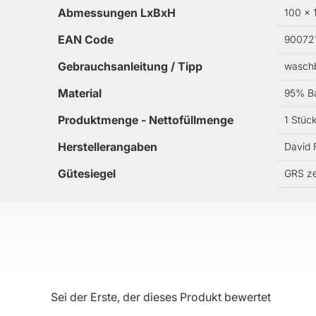
Abmessungen LxBxH
100 x 
EAN Code
90072
Gebrauchsanleitung / Tipp
waschb
Material
95% Ba
Produktmenge - Nettofüllmenge
1 Stüc
Herstellerangaben
David 
Gütesiegel
GRS zer
Sei der Erste, der dieses Produkt bewertet