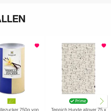
ALLEN
illezucker 750g von
Teppich Hunde allover 75 x