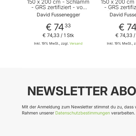
150 x 200 cm - Schlamm
150 x 200 cm 
- GRS zertifiziert - von
- GRS zertifiz
David Fussenegger
David Fuss
David Fussenegger
David Fuss
€ 74
€ 7
33
€ 74
,
33
/ 1 Stk
€ 74
,
33
/
Inkl. 19% MwSt., zzgl.
Versand
Inkl. 19% MwSt., z
In den Warenkorb
In
NEWSLETTER ABO
Mit der Anmeldung zum Newsletter stimmst du zu, dass w
Rahmen unserer
Datenschutzbestimmungen
verarbeiten.