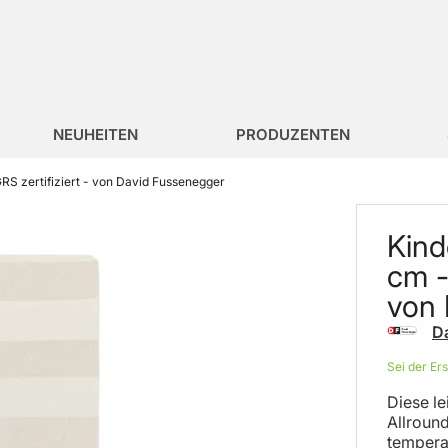
NEUHEITEN
PRODUZENTEN
S zertifiziert - von David Fussenegger
Kind
cm -
von 
D
Sei der Er
Diese le
Allround
tempera