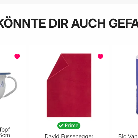
KÖNNTE DIR AUCH GEF
Topf
16cm
David Fussenegger
Bio Van