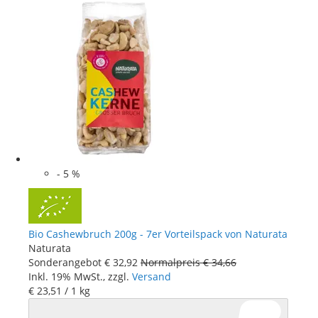
-
5
%
Bio Cashewbruch 200g - 7er Vorteilspack von Naturata
Naturata
Sonderangebot
€ 32
,
92
Normalpreis
€ 34
,
66
Inkl. 19% MwSt., zzgl.
Versand
€ 23
,
51
/ 1 kg