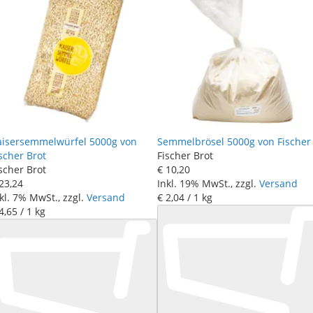
aisersemmelwürfel 5000g von
Semmelbrösel 5000g von Fischer
scher Brot
Fischer Brot
scher Brot
€ 10
,
20
23
,
24
Inkl. 19% MwSt., zzgl.
Versand
kl. 7% MwSt., zzgl.
Versand
€ 2
,
04
/ 1 kg
4
,
65
/ 1 kg