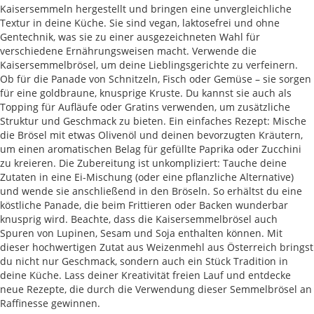
Kaisersemmeln hergestellt und bringen eine unvergleichliche
Textur in deine Küche. Sie sind vegan, laktosefrei und ohne
Gentechnik, was sie zu einer ausgezeichneten Wahl für
verschiedene Ernährungsweisen macht. Verwende die
Kaisersemmelbrösel, um deine Lieblingsgerichte zu verfeinern.
Ob für die Panade von Schnitzeln, Fisch oder Gemüse – sie sorgen
für eine goldbraune, knusprige Kruste. Du kannst sie auch als
Topping für Aufläufe oder Gratins verwenden, um zusätzliche
Struktur und Geschmack zu bieten. Ein einfaches Rezept: Mische
die Brösel mit etwas Olivenöl und deinen bevorzugten Kräutern,
um einen aromatischen Belag für gefüllte Paprika oder Zucchini
zu kreieren. Die Zubereitung ist unkompliziert: Tauche deine
Zutaten in eine Ei-Mischung (oder eine pflanzliche Alternative)
und wende sie anschließend in den Bröseln. So erhältst du eine
köstliche Panade, die beim Frittieren oder Backen wunderbar
knusprig wird. Beachte, dass die Kaisersemmelbrösel auch
Spuren von Lupinen, Sesam und Soja enthalten können. Mit
dieser hochwertigen Zutat aus Weizenmehl aus Österreich bringst
du nicht nur Geschmack, sondern auch ein Stück Tradition in
deine Küche. Lass deiner Kreativität freien Lauf und entdecke
neue Rezepte, die durch die Verwendung dieser Semmelbrösel an
Raffinesse gewinnen.