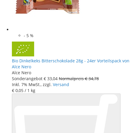
-
5
%
Bio Dinkelkeks Bitterschokolade 28g - 24er Vorteilspack von
Alce Nero
Alce Nero
Sonderangebot
€ 33
,
04
Normalpreis
€ 34
,
78
Inkl. 7% MwSt., zzgl.
Versand
€ 0
,
05
/ 1 kg