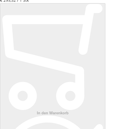
€ 295
,
52
/ 1 Stk
In den Warenkorb