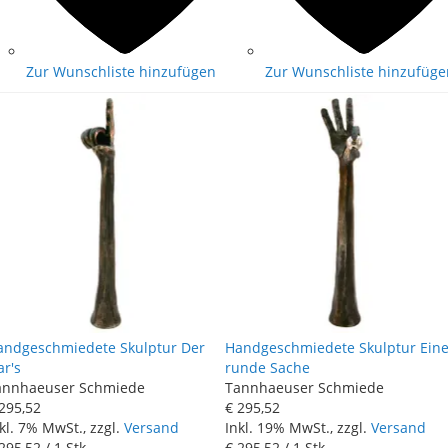
Zur Wunschliste hinzufügen
Zur Wunschliste hinzufüge
andgeschmiedete Skulptur Der
Handgeschmiedete Skulptur Ein
r's
runde Sache
annhaeuser Schmiede
Tannhaeuser Schmiede
 295
,
52
€ 295
,
52
kl. 7% MwSt., zzgl.
Versand
Inkl. 19% MwSt., zzgl.
Versand
 295
,
52
/ 1 Stk
€ 295
,
52
/ 1 Stk