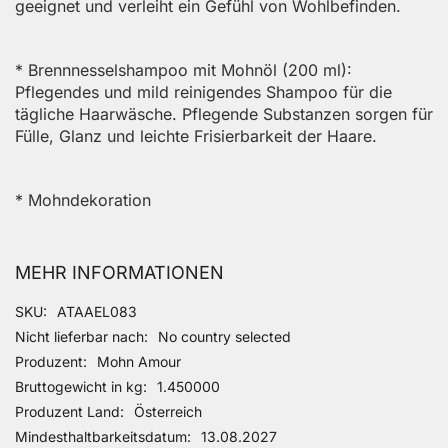
geeignet und verleiht ein Gefühl von Wohlbefinden.
* Brennnesselshampoo mit Mohnöl (200 ml):
Pflegendes und mild reinigendes Shampoo für die
tägliche Haarwäsche. Pflegende Substanzen sorgen für
Fülle, Glanz und leichte Frisierbarkeit der Haare.
* Mohndekoration
MEHR INFORMATIONEN
Mehr Informationen
SKU
ATAAEL083
Nicht lieferbar nach
No country selected
Produzent
Mohn Amour
Bruttogewicht in kg
1.450000
Produzent Land
Österreich
Mindesthaltbarkeitsdatum
13.08.2027