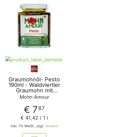
Graumohnöl- Pesto
190ml - Waldviertler
Graumohn mit
Graumohnöl -
Mohn Amour
Kräutersalz und
Petersilie von Mohn
€ 7
87
Amour
€ 41
,
42
/ 1 l
Inkl. 7% MwSt., zzgl.
Versand