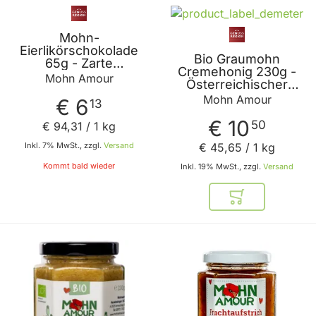
Mohn-
Eierlikörschokolade
Bio Graumohn
65g - Zarte
Cremehonig 230g -
Bitterschokolade mit
Mohn Amour
Österreichischer
Schlagobers Mohn
Cremehonig mit
Mohn Amour
und Eierlikör von
€ 6
13
Waldviertler
Mohn Amour
Graumohn von Mohn
€ 10
50
€ 94
,
31
/ 1 kg
Amour
Inkl. 7% MwSt., zzgl.
Versand
€ 45
,
65
/ 1 kg
Kommt bald wieder
Inkl. 19% MwSt., zzgl.
Versand
In den Warenkor