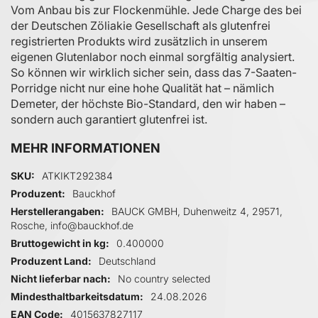
Vom Anbau bis zur Flockenmühle. Jede Charge des bei
der Deutschen Zöliakie Gesellschaft als glutenfrei
registrierten Produkts wird zusätzlich in unserem
eigenen Glutenlabor noch einmal sorgfältig analysiert.
So können wir wirklich sicher sein, dass das 7-Saaten-
Porridge nicht nur eine hohe Qualität hat – nämlich
Demeter, der höchste Bio-Standard, den wir haben –
sondern auch garantiert glutenfrei ist.
MEHR INFORMATIONEN
Mehr Informationen
SKU
ATKIKT292384
Produzent
Bauckhof
Herstellerangaben
BAUCK GMBH, Duhenweitz 4, 29571,
Rosche, info@bauckhof.de
Bruttogewicht in kg
0.400000
Produzent Land
Deutschland
Nicht lieferbar nach
No country selected
Mindesthaltbarkeitsdatum
24.08.2026
EAN Code
4015637827117