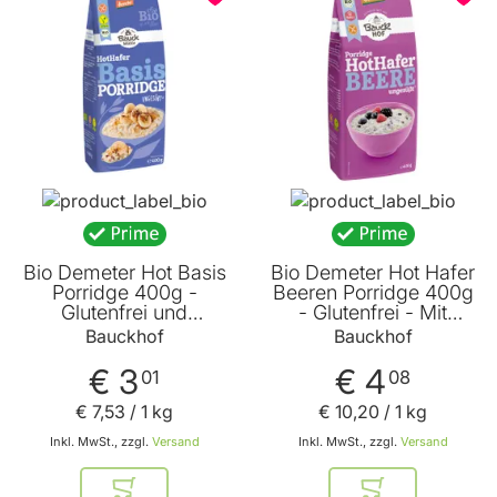
Bio Demeter Hot Basis
Bio Demeter Hot Hafer
Porridge 400g -
Beeren Porridge 400g
Glutenfrei und
- Glutenfrei - Mit
ungesüßt - Perfekt als
fruchtigen Korinthen
Bauckhof
Bauckhof
Basis von Bauckhof
und Beerenstücken
von Bauckhof
€ 3
€ 4
01
08
€ 7
,
53
/ 1 kg
€ 10
,
20
/ 1 kg
Inkl. MwSt., zzgl.
Versand
Inkl. MwSt., zzgl.
Versand