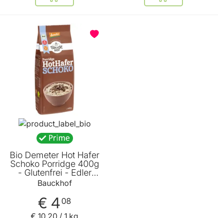
In den Warenkorb
In den Warenkor
BELIEBT
Bio Demeter Hot Hafer
Schoko Porridge 400g
- Glutenfrei - Edler
Schoko-Genuss mit
Bauckhof
Zartbitterschokolade
Quinoa und Amaranth
€ 4
08
von Bauckhof
€ 10
,
20
/ 1 kg