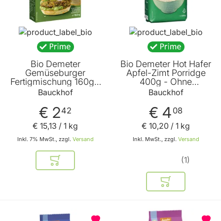
Bio Demeter
Bio Demeter Hot Hafer
Gemüseburger
Apfel-Zimt Porridge
Fertigmischung 160g -
400g - Ohne
Vegan - 4 große oder
Zuckerzusatz und
Bauckhof
Bauckhof
8 bis 10 kleine
vegan von Bauckhof
Bratlinge von Bauckhof
€ 2
€ 4
42
08
€ 15
,
13
/ 1 kg
€ 10
,
20
/ 1 kg
Inkl. 7% MwSt., zzgl.
Versand
Inkl. MwSt., zzgl.
Versand
1
In den Warenkorb
In den Warenkor
BELIEBT