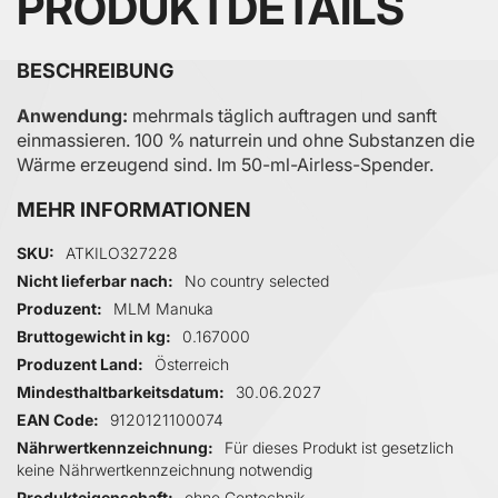
PRODUKTDETAILS
BESCHREIBUNG
Anwendung:
mehrmals täglich auftragen und sanft
einmassieren. 100 % naturrein und ohne Substanzen die
Wärme erzeugend sind. Im 50-ml-Airless-Spender.
MEHR INFORMATIONEN
Mehr Informationen
SKU
ATKILO327228
Nicht lieferbar nach
No country selected
Produzent
MLM Manuka
Bruttogewicht in kg
0.167000
Produzent Land
Österreich
Mindesthaltbarkeitsdatum
30.06.2027
EAN Code
9120121100074
Nährwertkennzeichnung
Für dieses Produkt ist gesetzlich
keine Nährwertkennzeichnung notwendig
Produkteigenschaft
ohne Gentechnik