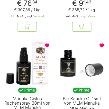
€ 76
€ 91
84
43
€ 307
,
36
/ 1 kg
€ 365
,
72
/ 1 kg
Inkl. MwSt., zzgl.
Versand
Inkl. MwSt., zzgl.
Versand
In den Warenkorb
In den Warenkor
BELIEBT
Manuka Cistus
Bio Kanuka Öl 15ml
Rachenspray 30ml von
von MLM Manuka
MLM Manuka
MLM Manuka