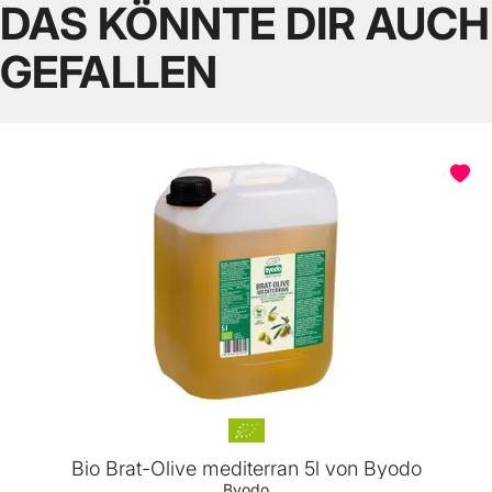
DAS KÖNNTE DIR AUCH
GEFALLEN
Bio Brat-Olive mediterran 5l von Byodo
Byodo