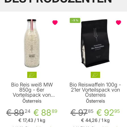
BELIEBT
-
5
%
Bio Reis weiß MW
Bio Reiswaffeln 100g -
850g - 6er
21er Vorteilspack von
Vorteilspack von
Österreis
Österreis
Österreis
Österreis
€ 89
€ 88
€ 97
€ 92
24
89
85
95
€ 17
,
43
/ 1 kg
€ 44
,
26
/ 1 kg