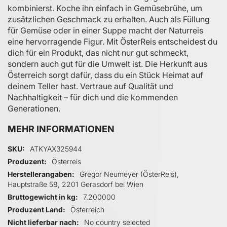
kombinierst. Koche ihn einfach in Gemüsebrühe, um
zusätzlichen Geschmack zu erhalten. Auch als Füllung
für Gemüse oder in einer Suppe macht der Naturreis
eine hervorragende Figur. Mit ÖsterReis entscheidest du
dich für ein Produkt, das nicht nur gut schmeckt,
sondern auch gut für die Umwelt ist. Die Herkunft aus
Österreich sorgt dafür, dass du ein Stück Heimat auf
deinem Teller hast. Vertraue auf Qualität und
Nachhaltigkeit – für dich und die kommenden
Generationen.
MEHR INFORMATIONEN
Mehr Informationen
SKU
ATKYAX325944
Produzent
Österreis
Herstellerangaben
Gregor Neumeyer (ÖsterReis),
Hauptstraße 58, 2201 Gerasdorf bei Wien
Bruttogewicht in kg
7.200000
Produzent Land
Österreich
Nicht lieferbar nach
No country selected