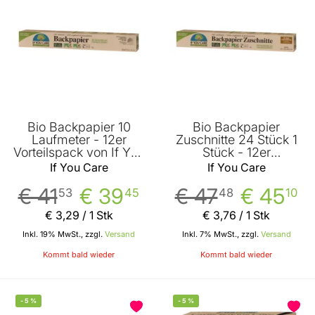
Bio Backpapier 10
Bio Backpapier
Laufmeter - 12er
Zuschnitte 24 Stück 1
Vorteilspack von If You
Stück - 12er
Care
Vorteilspack von If You
If You Care
If You Care
Care
€ 41
€ 39
€ 47
€ 45
53
45
48
10
€ 3
,
29
/ 1 Stk
€ 3
,
76
/ 1 Stk
Inkl. 19% MwSt., zzgl.
Versand
Inkl. 7% MwSt., zzgl.
Versand
Kommt bald wieder
Kommt bald wieder
-
5
%
-
5
%