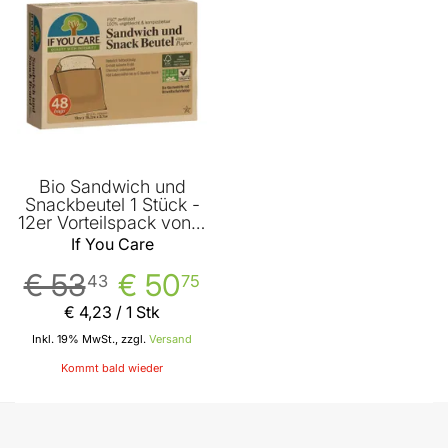
Bio Sandwich und
Snackbeutel 1 Stück -
12er Vorteilspack von If
You Care
If You Care
€ 53
€ 50
43
75
€ 4
,
23
/ 1 Stk
Inkl. 19% MwSt., zzgl.
Versand
Kommt bald wieder