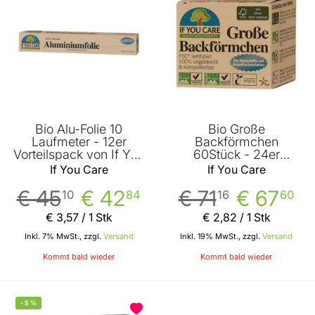
Bio Alu-Folie 10
Bio Große
Laufmeter - 12er
Backförmchen
Vorteilspack von If You
60Stück - 24er
Care
Vorteilspack von If You
If You Care
If You Care
Care
€ 45
€ 42
€ 71
€ 67
10
84
16
60
€ 3
,
57
/ 1 Stk
€ 2
,
82
/ 1 Stk
Inkl. 7% MwSt., zzgl.
Versand
Inkl. 19% MwSt., zzgl.
Versand
Kommt bald wieder
Kommt bald wieder
-
5
%