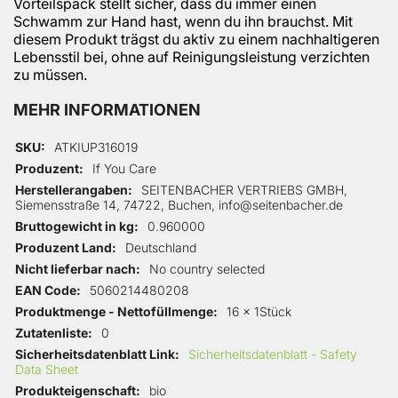
Vorteilspack stellt sicher, dass du immer einen
Schwamm zur Hand hast, wenn du ihn brauchst. Mit
diesem Produkt trägst du aktiv zu einem nachhaltigeren
Lebensstil bei, ohne auf Reinigungsleistung verzichten
zu müssen.
MEHR INFORMATIONEN
Mehr Informationen
SKU
ATKIUP316019
Produzent
If You Care
Herstellerangaben
SEITENBACHER VERTRIEBS GMBH,
Siemensstraße 14, 74722, Buchen, info@seitenbacher.de
Bruttogewicht in kg
0.960000
Produzent Land
Deutschland
Nicht lieferbar nach
No country selected
EAN Code
5060214480208
Produktmenge - Nettofüllmenge
16 x 1Stück
Zutatenliste
0
Sicherheitsdatenblatt Link
Sicherheitsdatenblatt - Safety
Data Sheet
Produkteigenschaft
bio