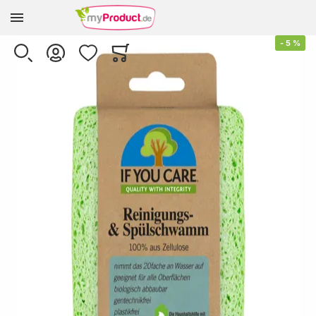
Zur Homepage
Skip to the end of the images gallery
-
5
%
SUCHE
KONTO
WUNSCHLISTE
WARENKORB
Minicart