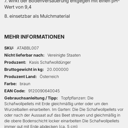
7. wirkt der Bodenversäuerung entgegen mit einen pH-
Wert von 9,4
8. einsetzbar als Mulchmaterial
MEHR INFORMATIONEN
Mehr Informationen
SKU
ATABBL007
Nicht lieferbar nach
Vereinigte Staaten
Produzent
Kasis Schafwolldünger
Bruttogewicht in kg
20.000000
Produzent Land
Österreich
Farbe
braun
EAN Code
9120090640045
Gebrauchsanleitung / Tipp
Topfpflanzen: Die
Schafwollpellets mit Erde gleichmäßig unter oder um den
Wurzelballen einarbeiten. Im Garten: Die Die Schafwollpellets vor
oder nach der Aussaat auf das Beet streuen und gleichmäßig in
die obere Bodenschicht locker einarbeiten Die Schafwollpellets
immer gut mit Erde abdecken (ca. 5 cm)