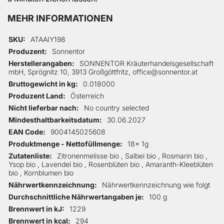
MEHR INFORMATIONEN
Mehr Informationen
SKU
ATAAIY198
Produzent
Sonnentor
Herstellerangaben
SONNENTOR Kräuterhandelsgesellschaft
mbH, Sprögnitz 10, 3913 Großgöttfritz, office@sonnentor.at
Bruttogewicht in kg
0.018000
Produzent Land
Österreich
Nicht lieferbar nach
No country selected
Mindesthaltbarkeitsdatum
30.06.2027
EAN Code
9004145025608
Produktmenge - Nettofüllmenge
18x 1g
Zutatenliste
Zitronenmelisse bio , Salbei bio , Rosmarin bio ,
Ysop bio , Lavendel bio , Rosenblüten bio , Amaranth-Kleeblüten
bio , Kornblumen bio
Nährwertkennzeichnung
Nährwertkennzeichnung wie folgt
Durchschnittliche Nährwertangaben je
100 g
Brennwert in kJ
1229
Brennwert in kcal
294