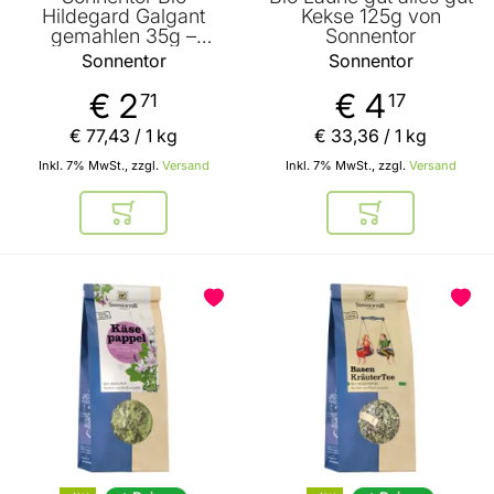
Hildegard Galgant
Kekse 125g von
gemahlen 35g –
Sonnentor
Gewürzpulver
Sonnentor
Sonnentor
€ 2
€ 4
71
17
€ 77
,
43
/ 1 kg
€ 33
,
36
/ 1 kg
Inkl. 7% MwSt., zzgl.
Versand
Inkl. 7% MwSt., zzgl.
Versand
In den Warenkorb
In den Warenkor