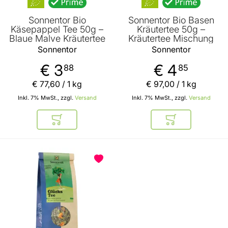
Sonnentor Bio
Sonnentor Bio Basen
Käsepappel Tee 50g –
Kräutertee 50g –
Blaue Malve Kräutertee
Kräutertee Mischung
Sonnentor
Sonnentor
€ 3
€ 4
88
85
€ 77
,
60
/ 1 kg
€ 97
,
00
/ 1 kg
Inkl. 7% MwSt., zzgl.
Versand
Inkl. 7% MwSt., zzgl.
Versand
In den Warenkorb
In den Warenkor