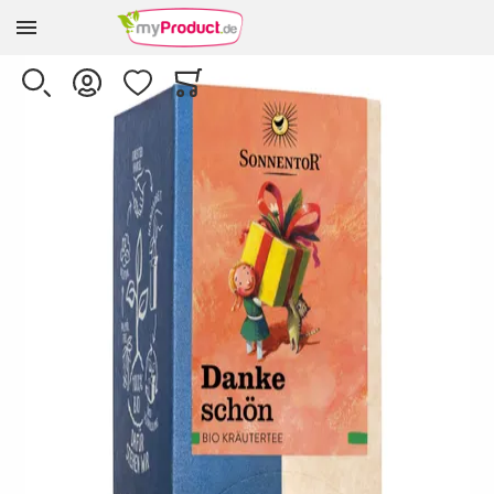
Zur Homepage
Skip to the end of the images gallery
SUCHE
KONTO
WUNSCHLISTE
WARENKORB
Minicart