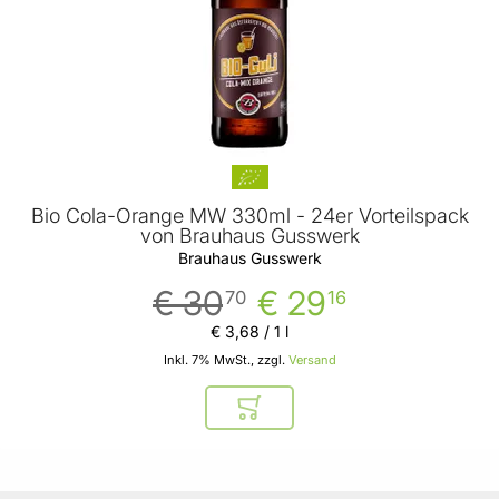
Bio Cola-Orange MW 330ml - 24er Vorteilspack
von Brauhaus Gusswerk
Brauhaus Gusswerk
€ 30
€ 29
70
16
€ 3
,
68
/ 1 l
Inkl. 7% MwSt., zzgl.
Versand
In den Warenkorb