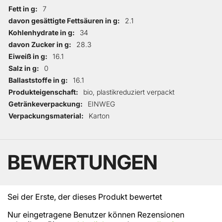
Fett in g
7
davon gesättigte Fettsäuren in g
2.1
Kohlenhydrate in g
34
davon Zucker in g
28.3
Eiweiß in g
16.1
Salz in g
0
Ballaststoffe in g
16.1
Produkteigenschaft
bio, plastikreduziert verpackt
Getränkeverpackung
EINWEG
Verpackungsmaterial
Karton
BEWERTUNGEN
Sei der Erste, der dieses Produkt bewertet
Nur eingetragene Benutzer können Rezensionen