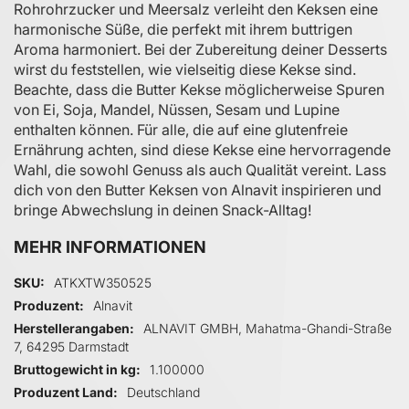
Rohrohrzucker und Meersalz verleiht den Keksen eine
harmonische Süße, die perfekt mit ihrem buttrigen
Aroma harmoniert. Bei der Zubereitung deiner Desserts
wirst du feststellen, wie vielseitig diese Kekse sind.
Beachte, dass die Butter Kekse möglicherweise Spuren
von Ei, Soja, Mandel, Nüssen, Sesam und Lupine
enthalten können. Für alle, die auf eine glutenfreie
Ernährung achten, sind diese Kekse eine hervorragende
Wahl, die sowohl Genuss als auch Qualität vereint. Lass
dich von den Butter Keksen von Alnavit inspirieren und
bringe Abwechslung in deinen Snack-Alltag!
MEHR INFORMATIONEN
Mehr Informationen
SKU
ATKXTW350525
Produzent
Alnavit
Herstellerangaben
ALNAVIT GMBH, Mahatma-Ghandi-Straße
7, 64295 Darmstadt
Bruttogewicht in kg
1.100000
Produzent Land
Deutschland