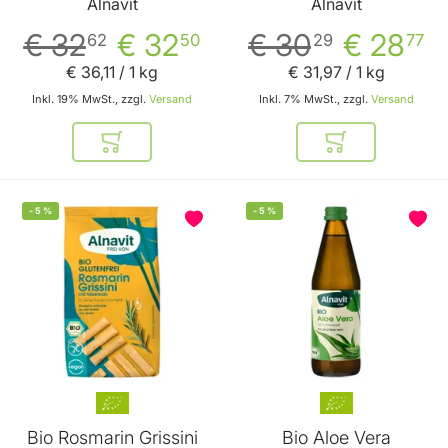
Alnavit
Alnavit
€ 32
€ 32
€ 30
€ 28
62
50
29
77
€ 36
,
11
/ 1 kg
€ 31
,
97
/ 1 kg
Inkl. 19% MwSt., zzgl.
Versand
Inkl. 7% MwSt., zzgl.
Versand
In den Warenkorb
In den Warenkor
-
5
%
-
5
%
Bio Rosmarin Grissini
Bio Aloe Vera