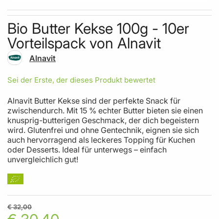
Skip to the beginning of the images gallery
Bio Butter Kekse 100g - 10er
MODE
BEAUTY UND PFLEGE
Vorteilspack von Alnavit
WOHNEN & FREIZEIT
Alnavit
Sei der Erste, der dieses Produkt bewertet
Alnavit Butter Kekse sind der perfekte Snack für
zwischendurch. Mit 15 % echter Butter bieten sie einen
knusprig-butterigen Geschmack, der dich begeistern
wird. Glutenfrei und ohne Gentechnik, eignen sie sich
auch hervorragend als leckeres Topping für Kuchen
oder Desserts. Ideal für unterwegs – einfach
unvergleichlich gut!
€ 32,00