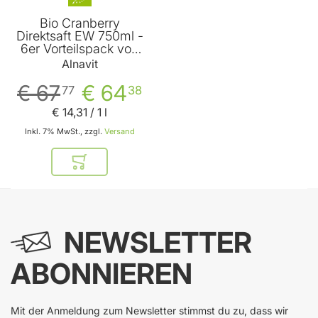
Bio Cranberry
Direktsaft EW 750ml -
6er Vorteilspack von
Alnavit
Alnavit
€ 67
€ 64
77
38
€ 14
,
31
/ 1 l
Inkl. 7% MwSt., zzgl.
Versand
In den Warenkorb
NEWSLETTER
ABONNIEREN
Mit der Anmeldung zum Newsletter stimmst du zu, dass wir