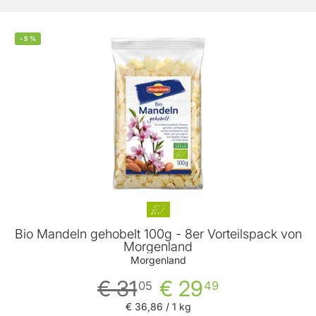
-
5
%
Bio Mandeln gehobelt 100g - 8er Vorteilspack von
Morgenland
Morgenland
€ 31
€ 29
05
49
€ 36
,
86
/ 1 kg