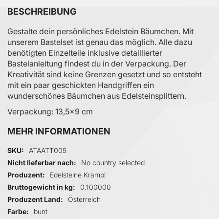
BESCHREIBUNG
Gestalte dein persönliches Edelstein Bäumchen. Mit
unserem Bastelset ist genau das möglich. Alle dazu
benötigten Einzelteile inklusive detaillierter
Bastelanleitung findest du in der Verpackung. Der
Kreativität sind keine Grenzen gesetzt und so entsteht
mit ein paar geschickten Handgriffen ein
wunderschönes Bäumchen aus Edelsteinsplittern.
Verpackung: 13,5x9 cm
MEHR INFORMATIONEN
Mehr Informationen
SKU
ATAATT005
Nicht lieferbar nach
No country selected
Produzent
Edelsteine Krampl
Bruttogewicht in kg
0.100000
Produzent Land
Österreich
Farbe
bunt