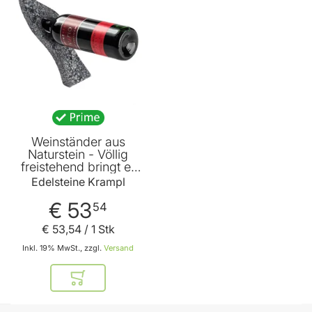
Weinständer aus
Naturstein - Völlig
freistehend bringt er
jede Weinflasche zum
Edelsteine Krampl
Schweben - Edles
Dekor und eine
€ 53
54
wunderbare
Geschenkidee von
€ 53
,
54
/ 1 Stk
Edelsteine Krampl
Inkl. 19% MwSt., zzgl.
Versand
In den Warenkorb