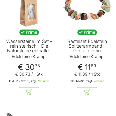
Wassersteine im Set -
Bastelset Edelstein
rein steirisch - Die
Splitterarmband -
Natursteine enthalten
Gestalte dein
wertvolle Mineralstoffe
persönliches
Edelsteine Krampl
Edelsteine Krampl
von Edelsteine Krampl
Schmuckstück - Mit
detaillierter
€ 30
€ 11
73
89
Bastelanleitung von
Edelsteine Krampl
€ 30
,
73
/ 1 Stk
€ 11
,
89
/ 1 Stk
Inkl. 7% MwSt., zzgl.
Versand
Inkl. MwSt., zzgl.
Versand
In den Warenkorb
In den Warenkor
BELIEBT