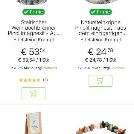
Steirischer
Natursteinkrippe
Weihrauchbrenner
Pinolitmagnesit - aus
Pinolitmagnesit - Aus
dem einzigartigen
steirischem Naturstein
Naturstein
Edelsteine Krampl
Edelsteine Krampl
inklusive
Pinolitmagnesit der für
Räuchergemisch aus
sein bizarres
€ 53
€ 24
54
78
Weihrauch und
Eisblumenmuster
Zirbenholz von
bekannt ist von
€ 53
,
54
/ 1 Stk
€ 24
,
78
/ 1 Stk
Edelsteine Krampl
Edelstein Krampl
Inkl. 7% MwSt., zzgl.
Versand
Inkl. 19% MwSt., zzgl.
Versand
1
In den Warenkor
In den Warenkorb