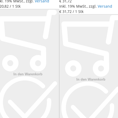
kl. 19% MwSt., zzgl.
Versand
€ 31
,
72
20
,
82
/ 1 Stk
Inkl. 19% MwSt., zzgl.
Versand
€ 31
,
72
/ 1 Stk
In den Warenkorb
In den Warenkorb