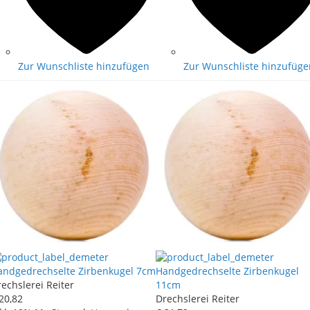
Zur Wunschliste hinzufügen
Zur Wunschliste hinzufüge
andgedrechselte Zirbenkugel 7cm
Handgedrechselte Zirbenkugel
echslerei Reiter
11cm
20
,
82
Drechslerei Reiter