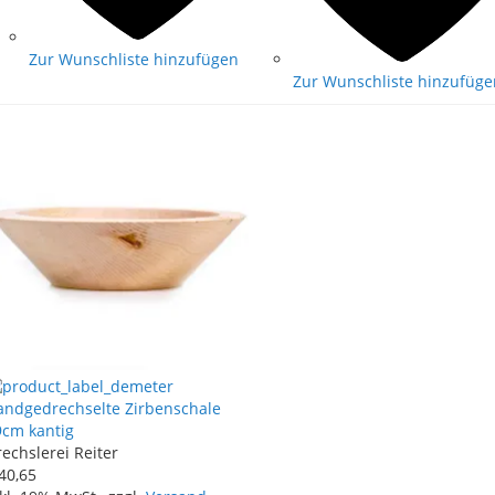
Zur Wunschliste hinzufügen
Zur Wunschliste hinzufüge
andgedrechselte Zirbenschale
9cm kantig
echslerei Reiter
40
,
65