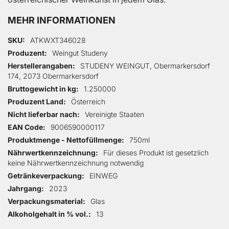
MEHR INFORMATIONEN
Mehr Informationen
SKU
ATKWXT346028
Produzent
Weingut Studeny
Herstellerangaben
STUDENY WEINGUT, Obermarkersdorf
174, 2073 Obermarkersdorf
Bruttogewicht in kg
1.250000
Produzent Land
Österreich
Nicht lieferbar nach
Vereinigte Staaten
EAN Code
9006590000117
Produktmenge - Nettofüllmenge
750ml
Nährwertkennzeichnung
Für dieses Produkt ist gesetzlich
keine Nährwertkennzeichnung notwendig
Getränkeverpackung
EINWEG
Jahrgang
2023
Verpackungsmaterial
Glas
Alkoholgehalt in % vol.
13