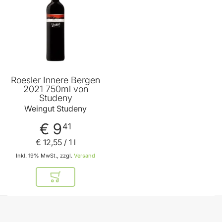
Roesler Innere Bergen
2021 750ml von
Studeny
Weingut Studeny
€ 9
41
€ 12
,
55
/ 1 l
Inkl. 19% MwSt., zzgl.
Versand
In den Warenkorb