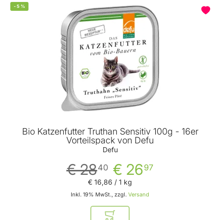
-
5
%
Bio Katzenfutter Truthan Sensitiv 100g - 16er
Vorteilspack von Defu
Defu
€ 28
€ 26
40
97
€ 16
,
86
/ 1 kg
Inkl. 19% MwSt., zzgl.
Versand
In den Warenkorb