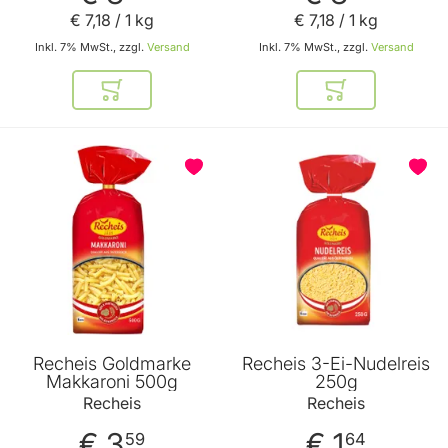
€ 7
,
18
/ 1 kg
€ 7
,
18
/ 1 kg
Inkl. 7% MwSt., zzgl.
Versand
Inkl. 7% MwSt., zzgl.
Versand
In den Warenkorb
In den Warenkor
Recheis Goldmarke
Recheis 3-Ei-Nudelreis
Makkaroni 500g
250g
Recheis
Recheis
€ 3
€ 1
59
64