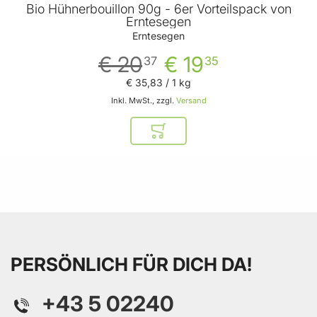
Bio Hühnerbouillon 90g - 6er Vorteilspack von
Erntesegen
Erntesegen
€ 20
€ 19
37
35
€ 35
,
83
/ 1 kg
Inkl. MwSt., zzgl.
Versand
In den Warenkorb
PERSÖNLICH FÜR DICH DA!
+43 5 02240