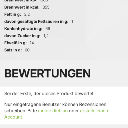
Brennwert in kcal
355
Fett in g
3,2
davon gesättigte Fettsäuren in g
1
Kohlenhydrate in g
66
davon Zucker in g
1,2
Eiweiß in g
14
Salz in g
60
BEWERTUNGEN
Sei der Erste, der dieses Produkt bewertet
Nur eingetragene Benutzer können Rezensionen
schreiben. Bitte
melde dich an
oder
erstelle einen
Account