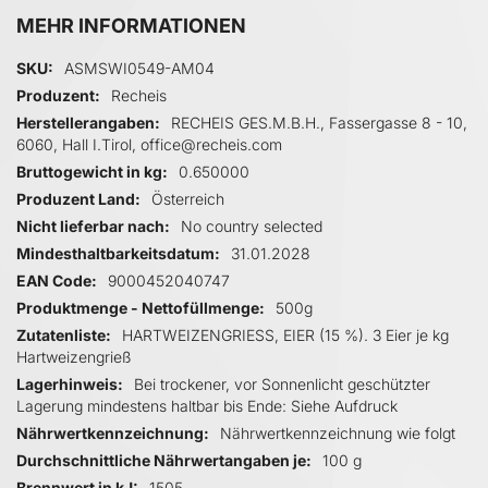
MEHR INFORMATIONEN
Mehr Informationen
SKU
ASMSWI0549-AM04
Produzent
Recheis
Herstellerangaben
RECHEIS GES.M.B.H., Fassergasse 8 - 10,
6060, Hall I.Tirol, office@recheis.com
Bruttogewicht in kg
0.650000
Produzent Land
Österreich
Nicht lieferbar nach
No country selected
Mindesthaltbarkeitsdatum
31.01.2028
EAN Code
9000452040747
Produktmenge - Nettofüllmenge
500g
Zutatenliste
HARTWEIZENGRIESS, EIER (15 %). 3 Eier je kg
Hartweizengrieß
Lagerhinweis
Bei trockener, vor Sonnenlicht geschützter
Lagerung mindestens haltbar bis Ende: Siehe Aufdruck
Nährwertkennzeichnung
Nährwertkennzeichnung wie folgt
Durchschnittliche Nährwertangaben je
100 g
Brennwert in kJ
1505