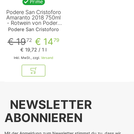
Podere San Cristoforo
Amaranto 2018 750ml
- Rotwein von Podere
San Cristoforo
Podere San Cristoforo
€ 19
€ 14
72
79
€ 19
,
72
/ 1 l
Inkl. MwSt., zzgl.
Versand
In den Warenkorb
NEWSLETTER
ABONNIEREN
Mit der Anmeldung zum Newsletter stimmst du zu, dass wir