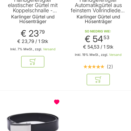
elastischer Gürtel mit
Automatikgürtel aus
Koppelschnalle -
feinstem Vollrindleder -
Schwarz- 35mm Breite
Schwarz- 35mm Breite
Karlinger Gürtel und
Karlinger Gürtel und
Hosenträger
Hosenträger
€ 23
79
SO NIEDRIG WIE
€ 54
53
€ 23
,
79
/ 1 Stk
€ 54
,
53
/ 1 Stk
Inkl. 7% MwSt., zzgl.
Versand
Inkl. 19% MwSt., zzgl.
Versand
In den Warenkorb
2
In den Warenkor