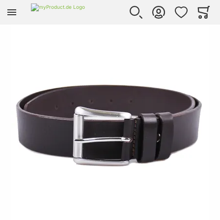
Zur Homepage
SUCHE
KONTO
WUNSCHLISTE
WARE
Mi
Skip to the end of the images gallery