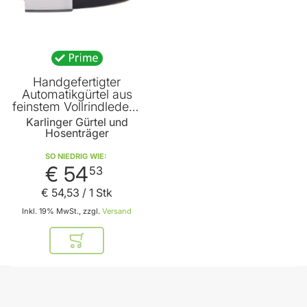
Handgefertigter
Automatikgürtel aus
feinstem Vollrindleder -
Schwarz- 35mm Breite
Karlinger Gürtel und
Hosenträger
SO NIEDRIG WIE
€ 54
53
€ 54
,
53
/ 1 Stk
Inkl. 19% MwSt., zzgl.
Versand
In den Warenkorb