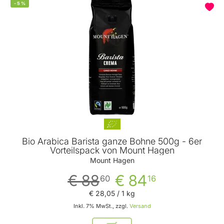
-
5
%
Bio Arabica Barista ganze Bohne 500g - 6er
Vorteilspack von Mount Hagen
Mount Hagen
€ 88
€ 84
60
16
€ 28
,
05
/ 1 kg
Inkl. 7% MwSt., zzgl.
Versand