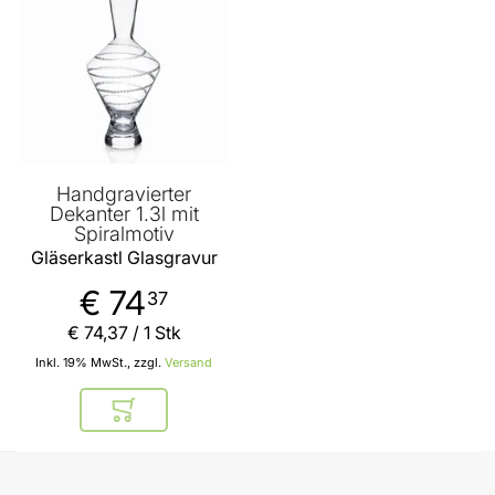
Handgravierter
Dekanter 1.3l mit
Spiralmotiv
Gläserkastl Glasgravur
€ 74
37
€ 74
,
37
/ 1 Stk
Inkl. 19% MwSt., zzgl.
Versand
In den Warenkorb