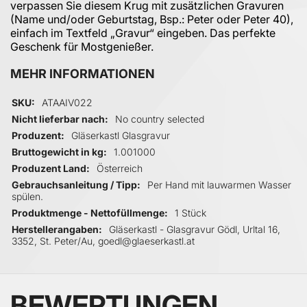
verpassen Sie diesem Krug mit zusätzlichen Gravuren
(Name und/oder Geburtstag, Bsp.: Peter oder Peter 40),
einfach im Textfeld „Gravur“ eingeben. Das perfekte
Geschenk für Mostgenießer.
MEHR INFORMATIONEN
Mehr Informationen
SKU
ATAAIV022
Nicht lieferbar nach
No country selected
Produzent
Gläserkastl Glasgravur
Bruttogewicht in kg
1.001000
Produzent Land
Österreich
Gebrauchsanleitung / Tipp
Per Hand mit lauwarmen Wasser
spülen.
Produktmenge - Nettofüllmenge
1 Stück
Herstellerangaben
Gläserkastl - Glasgravur Gödl, Urltal 16,
3352, St. Peter/Au, goedl@glaeserkastl.at
BEWERTUNGEN