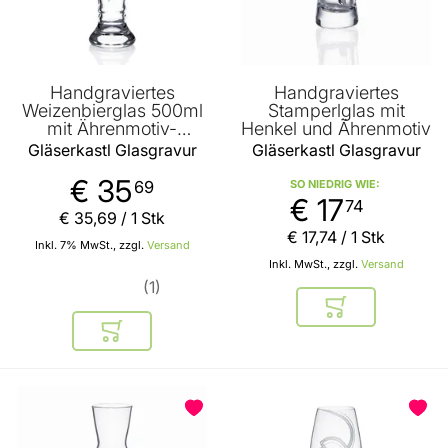
Handgraviertes
Handgraviertes
Weizenbierglas 500ml
Stamperlglas mit
mit Ährenmotiv-
Henkel und Ährenmotiv
Namensgravur und
Gläserkastl Glasgravur
Gläserkastl Glasgravur
Geburtstag
€ 35
69
SO NIEDRIG WIE
€ 17
74
€ 35
,
69
/ 1 Stk
€ 17
,
74
/ 1 Stk
Inkl. 7% MwSt., zzgl.
Versand
Inkl. MwSt., zzgl.
Versand
1
In den Warenkor
In den Warenkorb