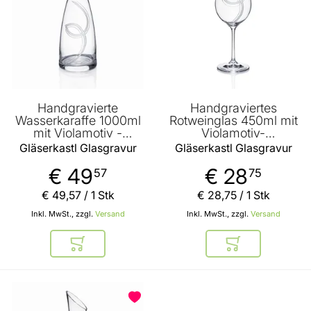
Handgravierte
Handgraviertes
Wasserkaraffe 1000ml
Rotweinglas 450ml mit
mit Violamotiv -
Violamotiv-
Namensgravur und
Namensgravur und
Gläserkastl Glasgravur
Gläserkastl Glasgravur
Geburtsdatum
Geburtsdatum
€ 49
€ 28
57
75
€ 49
,
57
/ 1 Stk
€ 28
,
75
/ 1 Stk
Inkl. MwSt., zzgl.
Versand
Inkl. MwSt., zzgl.
Versand
In den Warenkorb
In den Warenkor