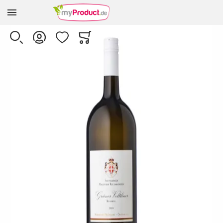
Zur Homepage
Skip to the end of the images gallery
SUCHE
KONTO
WUNSCHLISTE
WARENKORB
Minicart