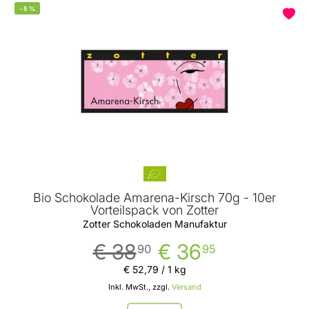
-
5
%
Bio Schokolade Amarena-Kirsch 70g - 10er
Vorteilspack von Zotter
Zotter Schokoladen Manufaktur
€ 38
€ 36
90
95
€ 52
,
79
/ 1 kg
Inkl. MwSt., zzgl.
Versand