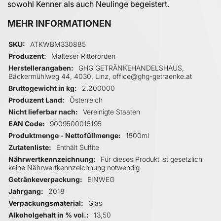
sowohl Kenner als auch Neulinge begeistert.
MEHR INFORMATIONEN
Mehr Informationen
SKU
ATKWBM330885
Produzent
Malteser Ritterorden
Herstellerangaben
GHG GETRÄNKEHANDELSHAUS,
Bäckermühlweg 44, 4030, Linz, office@ghg-getraenke.at
Bruttogewicht in kg
2.200000
Produzent Land
Österreich
Nicht lieferbar nach
Vereinigte Staaten
EAN Code
9009500015195
Produktmenge - Nettofüllmenge
1500ml
Zutatenliste
Enthält Sulfite
Nährwertkennzeichnung
Für dieses Produkt ist gesetzlich
keine Nährwertkennzeichnung notwendig
Getränkeverpackung
EINWEG
Jahrgang
2018
Verpackungsmaterial
Glas
Alkoholgehalt in % vol.
13,50