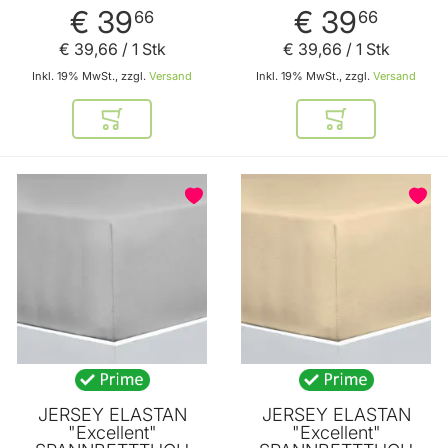
70 x 90 cm von
70 x 90 cm von
€ 39
€ 39
66
66
FLORELLA
FLORELLA
€ 39
,
66
/ 1 Stk
€ 39
,
66
/ 1 Stk
Inkl. 19% MwSt., zzgl.
Versand
Inkl. 19% MwSt., zzgl.
Versand
In den Warenkorb
In den Warenkor
JERSEY ELASTAN
JERSEY ELASTAN
"Excellent"
"Excellent"