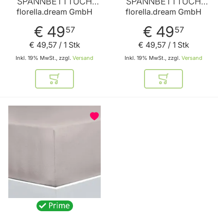
SPANNBETTTUCH
SPANNBETTTUCH
Metallic 90-100x200-
Champagner 90-
florella.dream GmbH
florella.dream GmbH
220 cm von
100x200-220 cm von
FLORELLA
FLORELLA
€ 49
€ 49
57
57
€ 49
,
57
/ 1 Stk
€ 49
,
57
/ 1 Stk
Inkl. 19% MwSt., zzgl.
Versand
Inkl. 19% MwSt., zzgl.
Versand
In den Warenkorb
In den Warenkor
BELIEBT