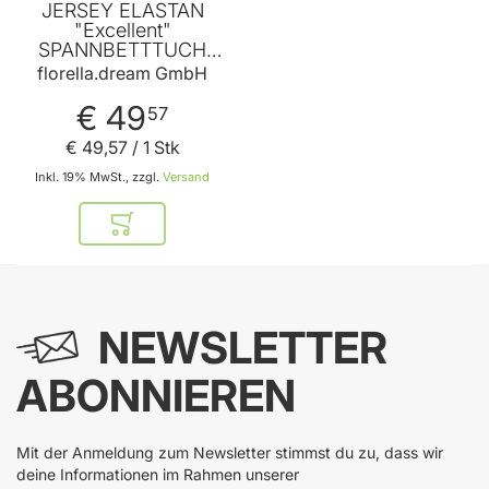
JERSEY ELASTAN
"Excellent"
SPANNBETTTUCH
Leinen 90-100x200-
florella.dream GmbH
220 cm von
FLORELLA
€ 49
57
€ 49
,
57
/ 1 Stk
Inkl. 19% MwSt., zzgl.
Versand
In den Warenkorb
NEWSLETTER
ABONNIEREN
Mit der Anmeldung zum Newsletter stimmst du zu, dass wir
deine Informationen im Rahmen unserer