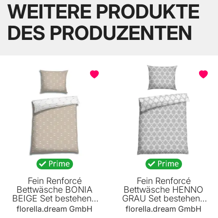
WEITERE PRODUKTE
DES PRODUZENTEN
BELIEBT
Fein Renforcé
Fein Renforcé
Bettwäsche BONIA
Bettwäsche HENNO
BEIGE Set bestehend
GRAU Set bestehend
aus: 1 x Decke 140 x
aus: 1 x Decke 140 x
florella.dream GmbH
florella.dream GmbH
200 cm und 1 x Kissen
200 cm und 1 x Kissen