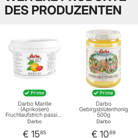
DES PRODUZENTEN
BELIEBT
Darbo Marille
Darbo
(Aprikosen)
Gebirgsblütenhonig
Fruchtaufstrich passiert
500g
2000g
Darbo
Darbo
€ 15
€ 10
85
69