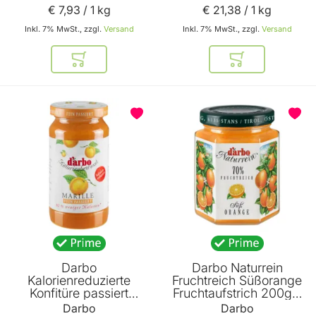
€ 7
,
93
/ 1 kg
€ 21
,
38
/ 1 kg
Inkl. 7% MwSt., zzgl.
Versand
Inkl. 7% MwSt., zzgl.
Versand
In den Warenkorb
In den Warenkor
Darbo
Darbo Naturrein
Kalorienreduzierte
Fruchtreich Süßorange
Konfitüre passiert
Fruchtaufstrich 200g –
Marille (Aprikose)
Orangen Aufstrich
Darbo
Darbo