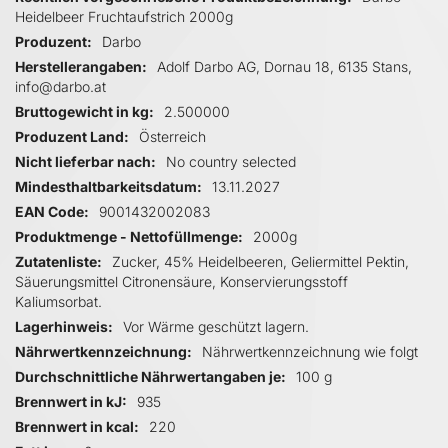
Heidelbeer Fruchtaufstrich 2000g
Produzent
Darbo
Herstellerangaben
Adolf Darbo AG, Dornau 18, 6135 Stans,
info@darbo.at
Bruttogewicht in kg
2.500000
Produzent Land
Österreich
Nicht lieferbar nach
No country selected
Mindesthaltbarkeitsdatum
13.11.2027
EAN Code
9001432002083
Produktmenge - Nettofüllmenge
2000g
Zutatenliste
Zucker, 45% Heidelbeeren, Geliermittel Pektin,
Säuerungsmittel Citronensäure, Konservierungsstoff
Kaliumsorbat.
Lagerhinweis
Vor Wärme geschützt lagern.
Nährwertkennzeichnung
Nährwertkennzeichnung wie folgt
Durchschnittliche Nährwertangaben je
100 g
Brennwert in kJ
935
Brennwert in kcal
220