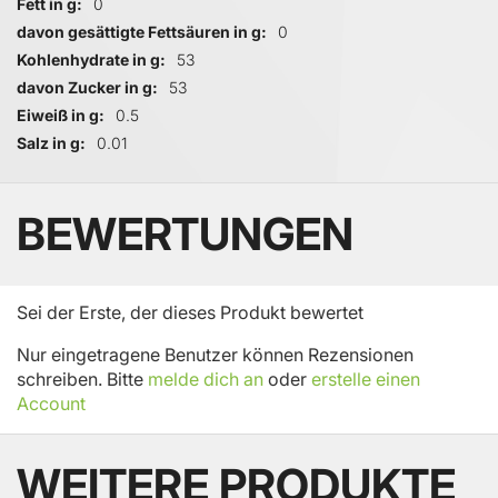
Fett in g
0
davon gesättigte Fettsäuren in g
0
Kohlenhydrate in g
53
davon Zucker in g
53
Eiweiß in g
0.5
Salz in g
0.01
BEWERTUNGEN
Sei der Erste, der dieses Produkt bewertet
Nur eingetragene Benutzer können Rezensionen
schreiben. Bitte
melde dich an
oder
erstelle einen
Account
WEITERE PRODUKTE